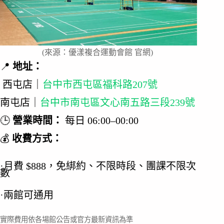
(來源：優漾複合運動會館 官網)
📍
地址：
西屯店｜
台中市西屯區福科路207號
南屯店｜
台中市南屯區文心南五路三段239號
🕒
營業時間：
每日 06:00–00:00
💰
收費方式：
·月費 $888，免綁約、不限時段、團課不限次
數
·兩館可通用
實際費用依各場館公告或官方最新資訊為準