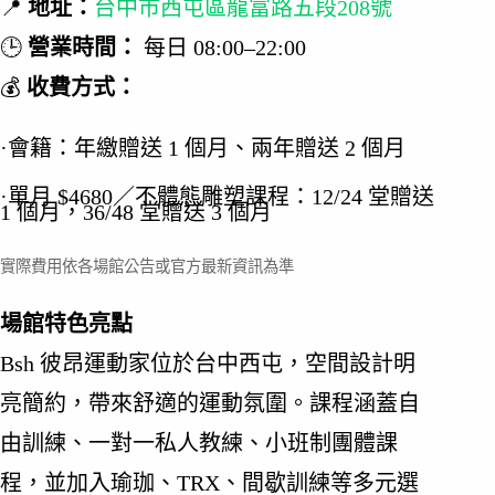
📍
地址：
台中市西屯區龍富路五段208號
🕒
營業時間：
每日 08:00–22:00
💰
收費方式：
·會籍：年繳贈送 1 個月、兩年贈送 2 個月
·單月 $4680／不體態雕塑課程：12/24 堂贈送
1 個月，36/48 堂贈送 3 個月
實際費用依各場館公告或官方最新資訊為準
場館特色亮點
Bsh 彼昂運動家位於台中西屯，空間設計明
亮簡約，帶來舒適的運動氛圍。課程涵蓋自
由訓練、一對一私人教練、小班制團體課
程，並加入瑜珈、TRX、間歇訓練等多元選