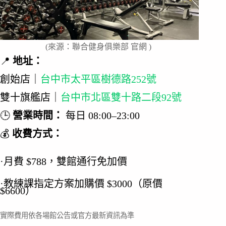
(來源：聯合健身俱樂部 官網 )
📍
地址：
創始店｜
台中市太平區樹德路252號
雙十旗艦店｜
台中市北區雙十路二段92號
🕒
營業時間：
每日 08:00–23:00
💰
收費方式：
·月費 $788，雙館通行免加價
·教練課指定方案加購價 $3000（原價
$6600）
實際費用依各場館公告或官方最新資訊為準