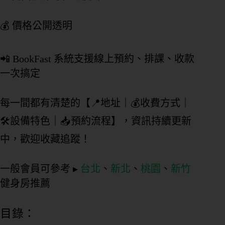
💰 價格公開透明
📲 BookFast 系統支援線上預約、排課、收款
一次搞定
每一間都有清楚的【📍地址｜💰收費方式｜
🛠設備特色｜📥預約流程】，資訊持續更新
中，歡迎收藏追蹤！
一般會員可參考 ▸
台北
、
新北
、
桃園
、
新竹
健身房推薦
目錄：