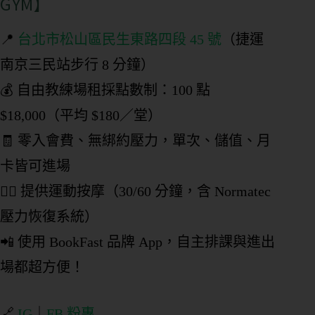
GYM】
📍
台北市松山區民生東路四段 45 號
（捷運
南京三民站步行 8 分鐘）
💰 自由教練場租採點數制：100 點
$18,000（平均 $180／堂）
🧾 零入會費、無綁約壓力，單次、儲值、月
卡皆可進場
💆‍♂️ 提供運動按摩（30/60 分鐘，含 Normatec
壓力恢復系統）
📲 使用 BookFast 品牌 App，自主排課與進出
場都超方便！
🔗
IG
｜
FB 粉專