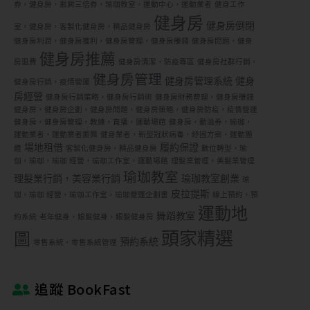
券，健身房，振興三倍券，瑜珈教室，運動中心，運動業者
健身工作
健身房
健身房倒閉
室，健身房，客製化健身房，精品健身房
健身房利潤，健身房獲利，健身房管理，健身房賺錢
健身房問題，健身
健身房推薦
房退費
健身房清潔，防疫專區
健身房社群行銷，
健身房管理
健身房管理系統
健身
健身房行銷，疫情營運
房經營
健身房行銷策略，健身房行銷術
健身房財務管理，健身房賺錢
健身房，健身房企劃，健身房問題，健身房策略，健身房防疫，疫情營運
健身房，健身房管理，教練，直播，運動場館
健身房，動滋券，瑜珈，
運動業者，運動業者振興
健身業者，新型冠狀病毒，紓困方案，運動團
場地租借
履約保證
體
客製化健身房，精品健身房
數位轉型，瑜
伽，瑜珈，瑜珈 經營，瑜珈工作室，運動場館
理髮業管理，美髮業管理
瑜珈教室
理髮業行銷，美容業行銷
瑜珈教室創業
瑜
皮拉提斯
珈，瑜珈 經營，瑜珈工作室，瑜珈營運企劃書
線上預約，預
運動地
舞蹈教室
約系統
老年健身，銀髮健身，銀髮健身房
頭家精選
圖
預約系統
零售系統，零售系統管理
追蹤 BookFast