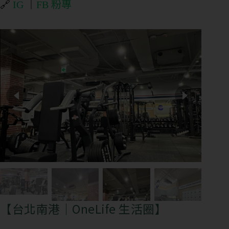
態
🔗
IG
｜
FB 粉專
營
業
狀
態
想
了
解
的
內
容
團
【台北南港｜OneLife 生活圈】
課
或