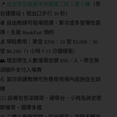
📍
台北市北投區中央南路二段 5 號 2 樓
（奇
岩捷運站 1 號出口步行 30 秒）
📆 自由教練可租場授課，單次或多堂彈性選
擇，支援 BookFast 預約
💰 場租費用：單堂 $350｜10 堂 $3,000｜30
堂 $8,100（1 小時＋15 分鐘緩衝）
👥 增加學生人數僅需加價 $50／人，學生無
須額外支付入場費
💪 當日排課教練可免費使用場內設施自主訓
練
🏋️‍♀️ 設備包含深蹲架、硬舉台、小飛鳥與史密
斯機等，選擇多樣
🌞 二樓三角窗空間，採光明亮、空間不壓迫