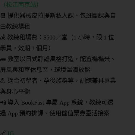
（松江南京站）
📆 提供器械皮拉提斯私人課、包班團課與自
由教練場租
💰 教練租場費：$500／堂（1 小時，限 1 位
學員，效期 1 個月）
🧱 教室以日式靜謐風格打造，配置榻榻米、
屏風與和室休息區，環境溫潤放鬆
💪 適合初學者、孕後族群等，訓練兼具專業
與身心平衡
📲 導入 BookFast 專屬 App 系統，教練可透
過 App 預約排課、使用儲值票券靈活接案
🔗
IG