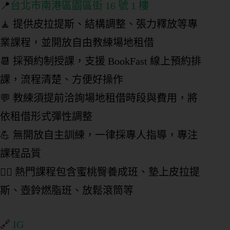
📍
台北市南港區園區街 16 號 1 樓
期
課
🧘 提供皮拉提斯、結構調整、張力釋放等專
管
業課程，並開放自由教練場地租借
理
📆 採預約制授課，支援 BookFast 線上預約排
私
課，流程清楚、方便好操作
人
／
💬 教練須提前洽詢場地租借時段與費用，將
教
依租借形式彈性調整
練
課
💪 無開放自主訓練，一律採專人指導，專注
管
課程品質
理
🏋️‍♀️ 熱門課程包含蜜桃臀養成班、墊上皮拉提
會
斯、壺鈴燃脂班、放鬆滾筒等
籍
進
出
🔗
IG
場