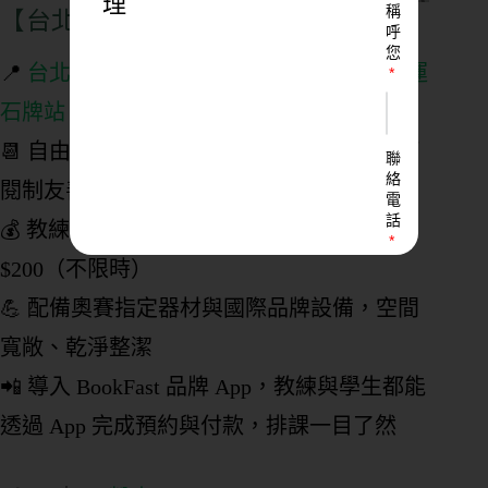
理
【台北北投｜Impact Fit 硬派健身】
稱
呼
您
📍
台北市北投區西安街一段 367 號 B1（捷運
石牌站 1 號出口）
📆 自由教練可彈性租場教學，無綁約、月訂
聯
絡
閱制友善彈性
電
話
💰 教練場租 $200／小時｜學員單次入場
$200（不限時）
💪 配備奧賽指定器材與國際品牌設備，空間
LINE
寬敞、乾淨整潔
ID
📲 導入 BookFast 品牌 App，教練與學生都能
透過 App 完成預約與付款，排課一目了然
您
的
業