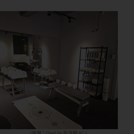
控
管
多
元
金
流
會
員
系
統
免
費
預
約
諮
詢
(來源：OneLife 生活圈 IG )