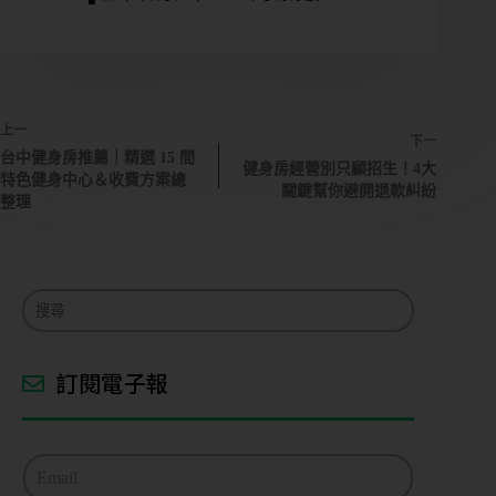
上一
下一
台中健身房推薦｜精選 15 間
健身房經營別只顧招生！4大
特色健身中心＆收費方案總
關鍵幫你避開退款糾紛
整理
訂閱電子報
E
m