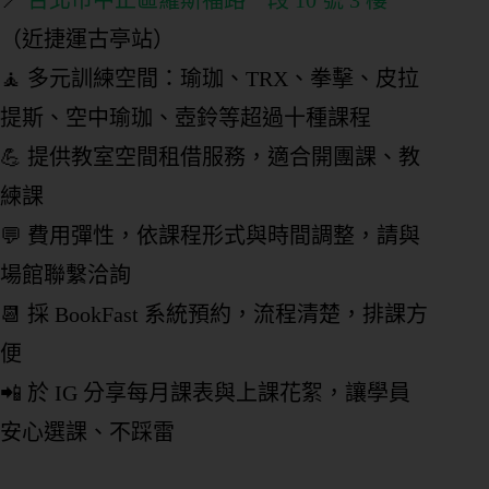
（近捷運古亭站）
🧘 多元訓練空間：瑜珈、TRX、拳擊、皮拉
提斯、空中瑜珈、壺鈴等超過十種課程
💪 提供教室空間租借服務，適合開團課、教
練課
💬 費用彈性，依課程形式與時間調整，請與
場館聯繫洽詢
📆 採 BookFast 系統預約，流程清楚，排課方
便
📲 於 IG 分享每月課表與上課花絮，讓學員
安心選課、不踩雷