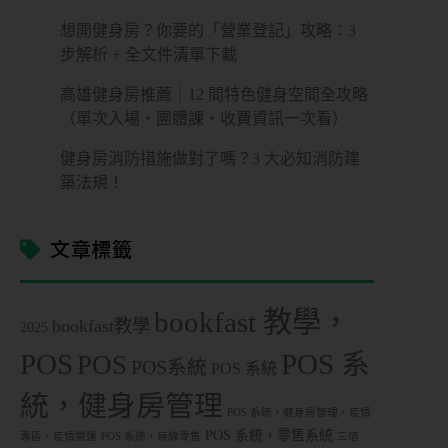
想開健身房？你要的「營業登記」攻略：3
步解析 + 全文件清單下載
高雄健身房推薦｜12 間特色健身空間全攻略
（單次入場・團體課・收費資訊一次看）
健身房消防措施做對了嗎？3 大必知消防建
築法規！
文章標籤
bookfast 教學，
bookfast教學
2025
POS
POS 系
POS
POS系統
POS 系統
統，健身房管理
POS 系統，健身房管理，疫情
POS 系統，零售系統
專區，疫情營運
POS 系統，無線零售
三倍