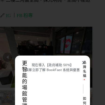
🔗
IG
｜
FB 粉專
✕
更
品
現在導入【政府補助 50%】
牌
智
填單立即了解 BookFast 系統與優惠
名
能
稱
的
場
館
如
管
何