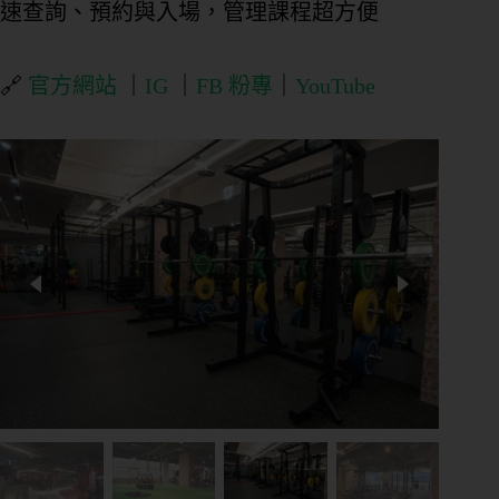
速查詢、預約與入場，管理課程超方便
🔗
官方網站
｜
IG
｜
FB 粉專
｜
YouTube