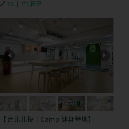
🔗
IG
｜
FB 粉專
【台北北投｜Camp 健身營地】