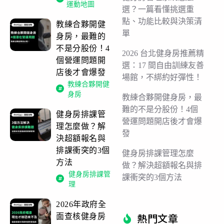
運動地圖
選？一篇看懂挑選重
點、功能比較與決策清
教練合夥開健
單
身房，最難的
不是分股份！4
2026 台北健身房推薦精
個營運問題開
選：17 間自由訓練友善
店後才會爆發
場館，不綁約好彈性！
教練合夥開健
身房
教練合夥開健身房，最
難的不是分股份！4個
健身房排課管
營運問題開店後才會爆
理怎麼做？解
發
決超額報名與
排課衝突的3個
健身房排課管理怎麼
方法
做？解決超額報名與排
健身房排課管
課衝突的3個方法
理
2026年政府全
熱門文章​
面查核健身房