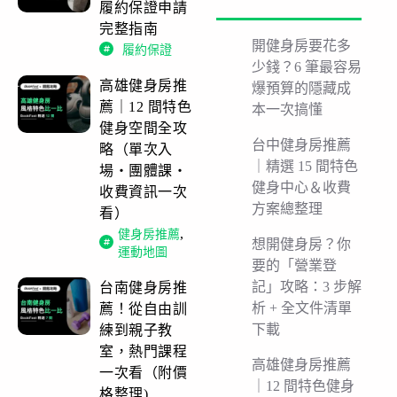
履約保證申請
完整指南
開健身房要花多
履約保證
少錢？6 筆最容易
高雄健身房推
爆預算的隱藏成
薦｜12 間特色
本一次搞懂
健身空間全攻
台中健身房推薦
略（單次入
｜精選 15 間特色
場・團體課・
健身中心＆收費
收費資訊一次
方案總整理
看）
,
健身房推薦
想開健身房？你
運動地圖
要的「營業登
記」攻略：3 步解
台南健身房推
析 + 全文件清單
薦！從自由訓
下載
練到親子教
室，熱門課程
高雄健身房推薦
一次看（附價
｜12 間特色健身
格整理)