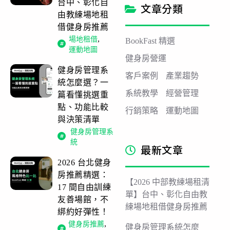
台中、彰化自
文章分類
由教練場地租
借健身房推薦
,
場地租借
BookFast 精選
運動地圖
健身房營運
健身房管理系
客戶案例
產業趨勢
統怎麼選？一
系統教學
經營管理
篇看懂挑選重
點、功能比較
行銷策略
運動地圖
與決策清單
健身房管理系
統
最新文章
2026 台北健身
房推薦精選：
【2026 中部教練場租清
17 間自由訓練
單】台中、彰化自由教
友善場館，不
練場地租借健身房推薦
綁約好彈性！
,
健身房推薦
健身房管理系統怎麼