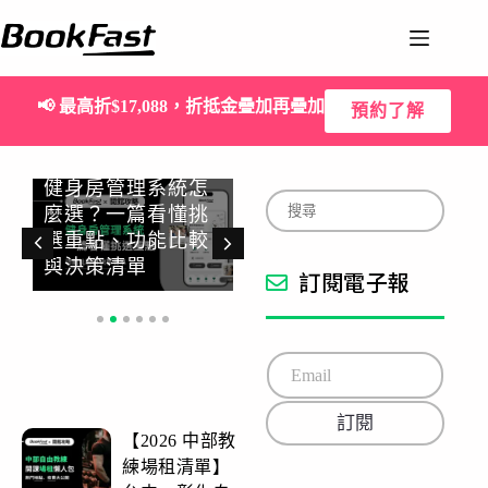
📢
最高折$17,088，折抵金疊加再疊加
預約了解
健身房管理系統怎
2026 台北健身房推
麼選？一篇看懂挑
薦精選：17 間自由
選重點、功能比較
訓練友善場館，不
與決策清單
綁約好彈性！
訂閱電子報
E
m
a
訂閱
i
【2026 中部教
l
*
練場租清單】