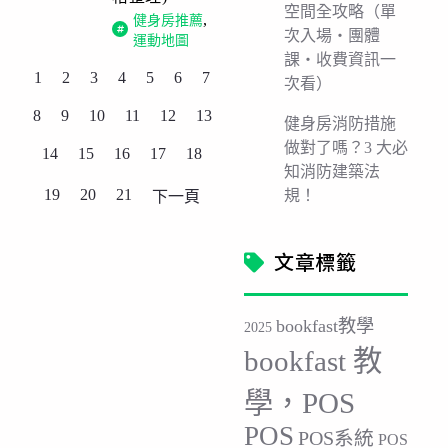
空間全攻略（單
,
健身房推薦
次入場・團體
運動地圖
課・收費資訊一
1
2
3
4
5
6
7
次看）
8
9
10
11
12
13
健身房消防措施
做對了嗎？3 大必
14
15
16
17
18
知消防建築法
19
20
21
規！
下一頁
文章標籤
bookfast教學
2025
bookfast 教
學，POS
POS
POS系統
POS