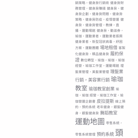
銷策略，健身房行銷術
健身房財
務管理，健身房賺錢
健身房，健
身房企劃，健身房問題，健身房
策略，健身房防疫，疫情營運
健
身房，健身房管理，教練，直
播，運動場館
健身房，動滋券，
瑜珈，運動業者，運動業者振興
健身業者，新型冠狀病毒，紓困
場地租借
方案，運動團體
客製
履約保
化健身房，精品健身房
證
數位轉型，瑜伽，瑜珈，瑜珈
經營，瑜珈工作室，運動場館
理
理髮業
髮業管理，美髮業管理
瑜珈
行銷，美容業行銷
教室
瑜珈教室創業
瑜
珈，瑜珈 經營，瑜珈工作室，瑜
皮拉提斯
珈營運企劃書
線上預
約，預約系統
老年健身，銀髮健
舞蹈教室
身，銀髮健身房
運動地圖
零售系統，
頭
預約系統
零售系統管理