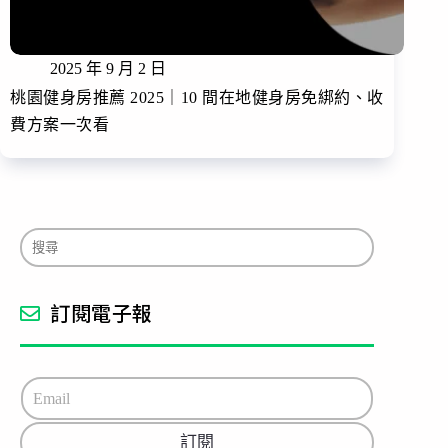
2025 年 9 月 2 日
桃園健身房推薦 2025｜10 間在地健身房免綁約、收
費方案一次看
訂閱電子報
E
m
a
訂閱
i