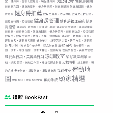
健身房
健身房倒閉
室，健身房，客製化健身房，精品健身房
健身房利潤，健身房獲利，健身房管理，健身房賺錢
健身房問題，健身
健身房推薦
房退費
健身房清潔，防疫專區
健身房社群行銷，
健身房管理
健身房管理系統
健身
健身房行銷，疫情營運
房經營
健身房行銷策略，健身房行銷術
健身房財務管理，健身房賺錢
健身房，健身房企劃，健身房問題，健身房策略，健身房防疫，疫情營運
健身房，健身房管理，教練，直播，運動場館
健身房，動滋券，瑜珈，
運動業者，運動業者振興
健身業者，新型冠狀病毒，紓困方案，運動團
場地租借
履約保證
體
客製化健身房，精品健身房
數位轉型，瑜
伽，瑜珈，瑜珈 經營，瑜珈工作室，運動場館
理髮業管理，美髮業管理
瑜珈教室
理髮業行銷，美容業行銷
瑜珈教室創業
瑜
皮拉提斯
珈，瑜珈 經營，瑜珈工作室，瑜珈營運企劃書
線上預約，預
運動地
舞蹈教室
約系統
老年健身，銀髮健身，銀髮健身房
頭家精選
圖
預約系統
零售系統，零售系統管理
追蹤 BookFast