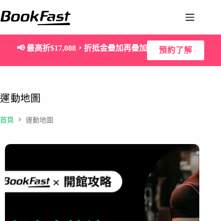
📢
最高折$17,088，折抵金疊加再疊加
預約了解
運動地圖
首頁
運動地圖