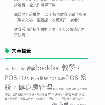
步解析 + 全文件清單下載
高雄健身房推薦｜12 間特色健身空間全攻略
（單次入場・團體課・收費資訊一次看）
健身房消防措施做對了嗎？3 大必知消防建
築法規！
文章標籤
bookfast 教學，
bookfast教學
2025
POS
POS 系
POS
POS系統
POS 系統
統，健身房管理
POS 系統，健身房管理，疫情
POS 系統，零售系統
專區，疫情營運
POS 系統，無線零售
三倍
券，健身房，振興三倍券，瑜珈教室，運動中心，運動業者
健身工作