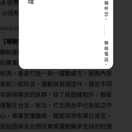
理
💰 收費方式：
稱
呼
·小班制團課單堂 $500
您
實際費用依各場館公告或官方最新資訊為準
【場館特色亮點】
聯
絡
聯新運醫中心是桃園平鎮區結合醫療與運動
電
話
的專業場館，最大特色是透過標準化的運動
檢測，量身打造一對一運動處方。服務內容
有肌少症防治、運動員表現提升，適合不同
LINE
ID
年齡與需求的族群。除了桃園據點外，聯新
運醫在台北、新北、竹北與台中也有設立中
心，專業度獲職棒、職籃與學術單位肯定，
您
的
是桃園與全台想找專業運動醫學支持的好選
業