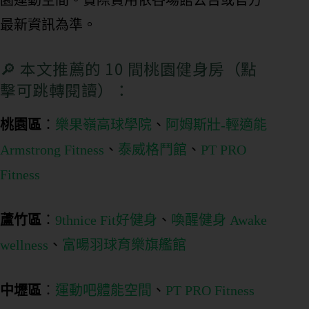
園運動空間。實際費用依各場館公告或官方
最新資訊為準。
🔎 本文推薦的 10 間桃園健身房（點
擊可跳轉閱讀）：
桃園區
：
樂果嶺高球學院
、
阿姆斯壯-輕適能
Armstrong Fitness
、
泰威格鬥館
、
PT PRO
Fitness
蘆竹區
：
9thnice Fit好健身
、
喚醒健身 Awake
wellness
、
富暘羽球育樂旗艦館
中壢區
：
運動吧體能空間
、
PT PRO Fitness