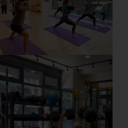
控
管
多
元
金
流
會
員
系
統
免
費
預
約
諮
詢