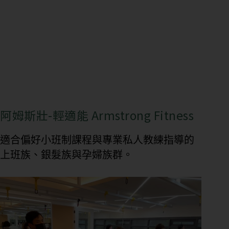
期
課
管
理
私
人
／
教
阿姆斯壯-輕適能 Armstrong Fitness
練
課
適合偏好小班制課程與專業私人教練指導的
管
理
上班族、銀髮族與孕婦族群。
會
籍
進
出
場