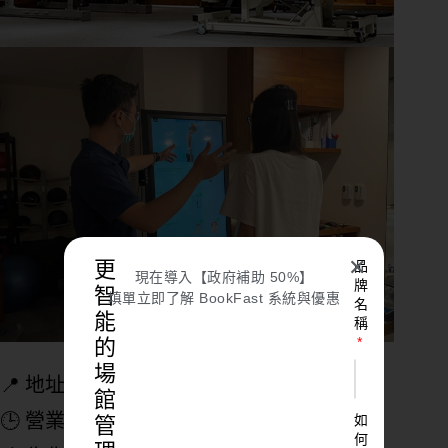
✕
更
品
現在導入【政府補助 50%】
牌
智
填單立即了解 BookFast 系統與優惠
名
能
稱
的
(來源：聯新運醫中心 官網)
場
📍 地址：
桃園市平鎮區廣泰路77號
館
🕒 營業時間：24小時營業
如
管
何