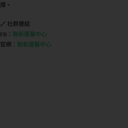
態
擇。
🔗 社群連結
營
FB：
聯新運醫中心
業
狀
官網：
聯新運醫中心
態
想
了
解
的
內
容
團
課
或