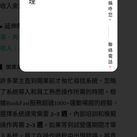
理
稱
收入來源。
呼
您
▸ 延伸閱讀：健身房定價策略【
做對一件
事，再也不用每月追業績！獨家揭密健身房
聯
收入：月費vs訂閱制的商業策略
】
絡
電
話
▍開業前重點三：提前導入系統更順利
許多業主直到開業前才匆忙尋找系統，忽略
了系統導入和員工熟悉操作所需的時間。根
LINE
ID
據BookFast服務超過1000+運動場館的經驗，
選擇系統通常需要
2~3 週
，內部培訓和模擬
您
操作再需
2~3 週
。如果等到試營運期間才導
的
業
入系統，員工在操作過程中出現錯誤，將直