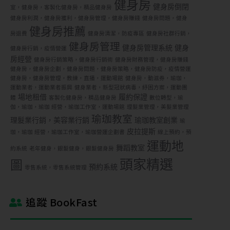
健身房
健身房倒閉
室，健身房，客製化健身房，精品健身房
健身房利潤，健身房獲利，健身房管理，健身房賺錢
健身房問題，健身
健身房推薦
房退費
健身房清潔，防疫專區
健身房社群行銷，
健身房管理
健身房管理系統
健身
健身房行銷，疫情營運
房經營
健身房行銷策略，健身房行銷術
健身房財務管理，健身房賺錢
健身房，健身房企劃，健身房問題，健身房策略，健身房防疫，疫情營運
健身房，健身房管理，教練，直播，運動場館
健身房，動滋券，瑜珈，
運動業者，運動業者振興
健身業者，新型冠狀病毒，紓困方案，運動團
場地租借
履約保證
體
客製化健身房，精品健身房
數位轉型，瑜
伽，瑜珈，瑜珈 經營，瑜珈工作室，運動場館
理髮業管理，美髮業管理
瑜珈教室
理髮業行銷，美容業行銷
瑜珈教室創業
瑜
皮拉提斯
珈，瑜珈 經營，瑜珈工作室，瑜珈營運企劃書
線上預約，預
運動地
舞蹈教室
約系統
老年健身，銀髮健身，銀髮健身房
頭家精選
圖
預約系統
零售系統，零售系統管理
追蹤 BookFast