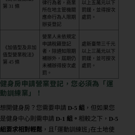
律行為者，商業
以上五萬元以下
第 31 條
所在地主管機關
罰鍰，並得按次
應命行為人限期
處罰。
辦妥登記
營業人未依規定
申請稅籍登記
處新臺幣三千元
《加值型及非加
者，除通知限期
以上三萬元以下
值型營業稅法》
補辦外，屆期仍
罰鍰，並可按次
第 45 條
未補辦得按次處
處罰。
罰。
健身房申請營業登記，您必須為「運
動訓練業」！
想開健身房？您需要申請
D-5 組
，但如果您
是健身中心則需申請
D-1 組。
相較之下，
D-5
組要求相對輕鬆
，且｢運動訓練班｣在土地使