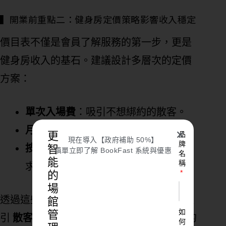
▍開業前重點二：健身房定價策略影響收入穩定
價目表不僅是會員了解服務的第一步，更是
健身房收入的基石。建議設計多層次的定價
方案：
單次入場費
：吸引不想綁約的散客。
月費方案
：提供穩定的現金流。
✕
更
品
現在導入【政府補助 50%】
牌
智
按分鐘計費模式
：滿足短時間使用需
填單立即了解 BookFast 系統與優惠
名
能
稱
求，提高坪效。
的
場
透過這些結構，您可以達成
穩定現金流
、吸
館
如
管
引
散客
，並進一步
提高客單價
，打造穩健的
何