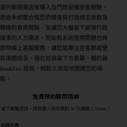
期
富的新開業店家導入及門禁設備安裝經驗，
課
管
透過系統整合幫您的健身房打造穩定收款及
理
精緻的會員體驗，並讓您大幅省下處理行政
私
瑣事的人力需求，而如有系統使用問題也有
人
即時線上客服服務，讓您能專注在客群經營
／
教
和場館成長。現在就填寫下方表單，預約與
練
BookFast 諮詢，輕鬆又高效地營運您的場
課
管
館。
理
免費預約顧問諮詢
會
籍
留下聯繫資訊，將有專人與您預約 30 分鐘線上 Demo！
進
出
場
品牌名稱
*