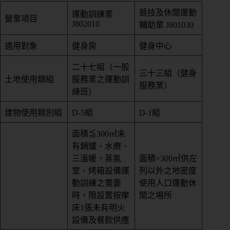
競技及休閒運動
運動訓練業
營業項目
J802010
輔助業 J801030
適用對象
健身房
健身中心
二十七組（一般
三十三組（健身
土地使用類組
服務業之運動訓
服務業）
練班）
建物使用類別組
D-5組
D-1組
面積≦300㎡未
有鍋爐、水療、
三溫暖、蒸氣
面積>300㎡供左
室、烤箱設備運
列以外之地密度
動訓練之需要
使用人口運動休
時，限設置按摩
閒之場所
床1張未有明火
設備及餐飲供應