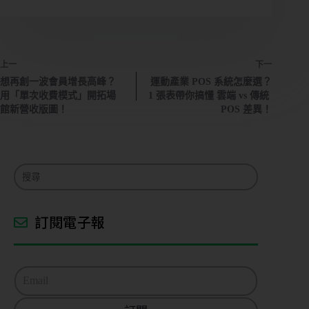
上一
下一
想再創一波會員增長高峰？
運動產業 POS 系統怎麼選？
用「單次收費模式」開拓場
1 張表帶你搞懂 雲端 vs 傳統
館新營收版圖！
POS 差異！
訂閱電子報
E
m
a