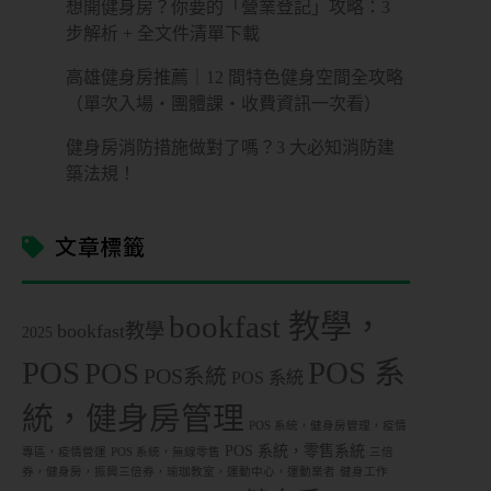
想開健身房？你要的「營業登記」攻略：3
步解析 + 全文件清單下載
高雄健身房推薦｜12 間特色健身空間全攻略
（單次入場・團體課・收費資訊一次看）
健身房消防措施做對了嗎？3 大必知消防建
築法規！
文章標籤
bookfast 教學，
bookfast教學
2025
POS
POS 系
POS
POS系統
POS 系統
統，健身房管理
POS 系統，健身房管理，疫情
POS 系統，零售系統
專區，疫情營運
POS 系統，無線零售
三倍
券，健身房，振興三倍券，瑜珈教室，運動中心，運動業者
健身工作