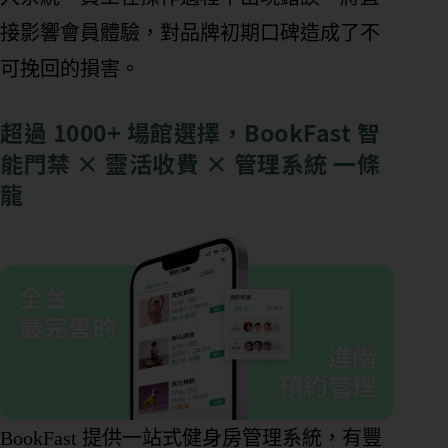
態
接影響會員體驗，對品牌初期口碑造成了不
可挽回的損害。
營
業
超過 1000+ 場館選擇，BookFast 智
狀
能門禁 × 靈活收費 × 管理系統 一條
態
龍
想
了
解
的
內
容
團
課
或
BookFast 提供一站式健身房管理系統，有豐