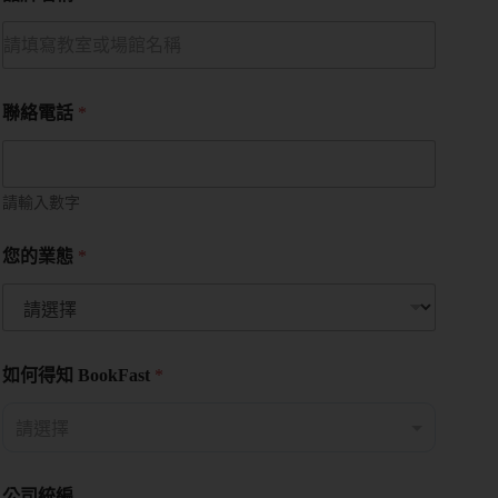
控
管
多
聯絡電話
*
元
金
流
請輸入數字
會
您的業態
*
員
系
統
免
費
如何得知 BookFast
*
預
約
諮
詢
公司統編