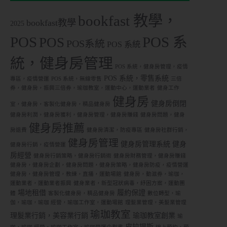
bookfast 教學，
bookfast教學
2025
POS
POS 系
POS
POS系統
POS 系統
統，健身房管理
POS 系統，健身房管理，疫情
POS 系統，零售系統
專區，疫情營運
POS 系統，無線零售
三倍
券，健身房，振興三倍券，瑜珈教室，運動中心，運動業者
健身工作
健身房
健身房倒閉
室，健身房，客製化健身房，精品健身房
健身房利潤，健身房獲利，健身房管理，健身房賺錢
健身房問題，健身
健身房推薦
房退費
健身房清潔，防疫專區
健身房社群行銷，
健身房管理
健身房管理系統
健身
健身房行銷，疫情營運
房經營
健身房行銷策略，健身房行銷術
健身房財務管理，健身房賺錢
健身房，健身房企劃，健身房問題，健身房策略，健身房防疫，疫情營運
健身房，健身房管理，教練，直播，運動場館
健身房，動滋券，瑜珈，
運動業者，運動業者振興
健身業者，新型冠狀病毒，紓困方案，運動團
場地租借
履約保證
體
客製化健身房，精品健身房
數位轉型，瑜
伽，瑜珈，瑜珈 經營，瑜珈工作室，運動場館
理髮業管理，美髮業管理
瑜珈教室
理髮業行銷，美容業行銷
瑜珈教室創業
瑜
皮拉提斯