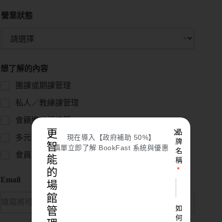
營業狀態
想了解的內容
團課或期課管理
私人／教練課管理
會籍進出場控管
✕
更
品
多元金流
現在導入【政府補助 50%】
牌
智
填單立即了解 BookFast 系統與優惠
名
會員系統
能
稱
的
Email
場
館
如
管
何