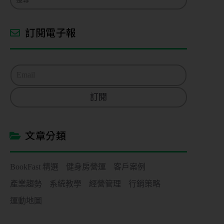
期
課
管
訂閱電子報
理
私
E
人
m
a
／
訂閱
i
教
l
練
*
課
文章分類
管
理
BookFast 精選
健身房營運
客戶案例
會
產業趨勢
系統教學
經營管理
行銷策略
籍
進
運動地圖
出
場