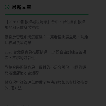
控
最新文章
管
多
【2026 中部教練場租清單】台中、彰化自由教練
元
場地租借健身房推薦
金
健身房管理系統怎麼選？一篇看懂挑選重點、功能
流
比較與決策清單
會
2026 台北健身房推薦精選：17 間自由訓練友善場
員
館，不綁約好彈性！
系
統
教練合夥開健身房，最難的不是分股份！4個營運
問題開店後才會爆發
免
費
健身房排課管理怎麼做？解決超額報名與排課衝突
預
約
的3個方法
諮
詢