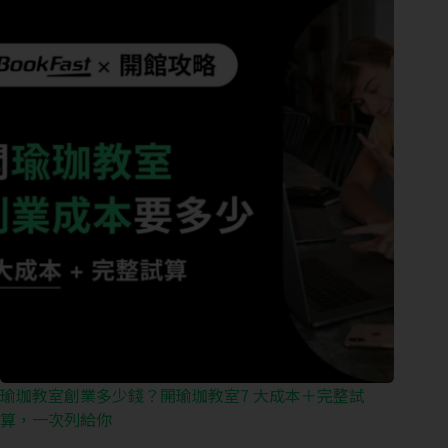
瑜珈教室創業多少錢？開瑜珈教室7 大成本＋完整試
算，一次列給你