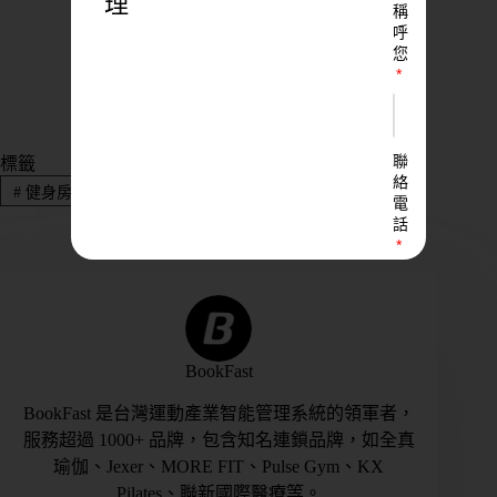
理
稱
呼
立即免費諮詢 ➔
您
聯
標籤
絡
#
健身房經營
電
話
LINE
ID
BookFast
BookFast 是台灣運動產業智能管理系統的領軍者，
您
服務超過 1000+ 品牌，包含知名連鎖品牌，如全真
的
瑜伽、Jexer、MORE FIT、Pulse Gym、KX
業
Pilates、聯新國際醫療等。