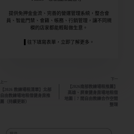
態
提供免押金金流、完善的營運管理系統，整合會
員、智能門禁、會籍、帳務、行銷管理，讓不同規
模的店家都能輕鬆做生意。
營
業
狀
▌往下填寫表單，立即了解更多。
態
想
了
下一
解
上一
【2026南部教練場租推薦】
的
【2026 教練場租清單】北部
高雄、屏東健身房場地租借
內
自由教練場地租借健身房推
地圖｜7 間自由教練合作空間
容
薦（持續更新）
整理
團
課
或