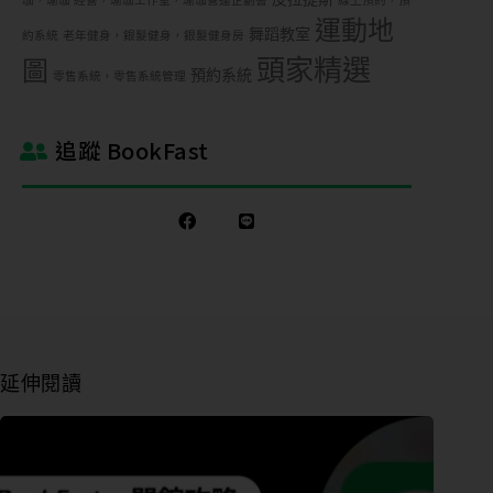
珈，瑜珈 經營，瑜珈工作室，瑜珈營運企劃書
線上預約，預
運動地
舞蹈教室
約系統
老年健身，銀髮健身，銀髮健身房
頭家精選
圖
預約系統
零售系統，零售系統管理
追蹤 BookFast
延伸閱讀