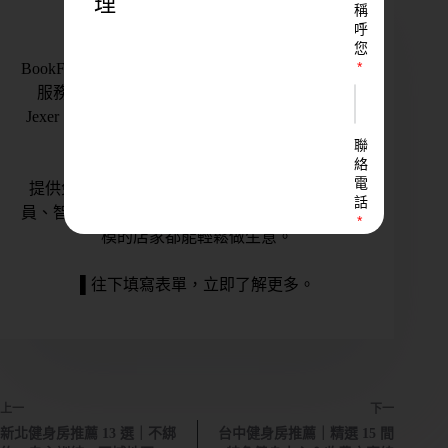
理
稱
呼
BookFast
您
BookFast 是台灣運動產業智能管理系統的領軍者，
服務超過 1000+ 品牌，包含知名連鎖品牌，如
Jexer、MORE FIT、Pulse Gym、KX Pilates、聯新
國際醫療等。
聯
絡
電
提供免押金金流、完善的營運管理系統，整合會
話
員、智能門禁、會籍、帳務、行銷管理，讓不同規
模的店家都能輕鬆做生意。
▌往下填寫表單，立即了解更多。
LINE
ID
您
上一
下一
的
業
新北健身房推薦 13 選｜不綁
台中健身房推薦｜精選 15 間