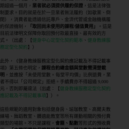
期超過一個月，
業者就必須提供履約保證
，這是法律強
制要求。目的就是在於一旦業者無法履約（如歇業、倒
閉），消費者能透過信託專戶、金流代管或金融機構履
約保證機制，
「取回尚未使用的課程/儲值費用」
。這是
目前法律明文保障你取回預付款最直接、最有效的方
式。（出處：【
健身中心定型化契約範本
、
健身教練服
務定型化契約
】）
此外，《健身教練服務定型化契約應記載及不得記載事
項》第五條也明定，
課程合約總金額與堂數需清楚載
明
，並應按「未使用堂數 × 每堂平均價」比例退費，業
者不得以「公司規定」拒絕。手續費亦不得超過 9,000
元，否則即屬違法（出處：【
健身教練服務定型化契約
應記載及不得記載事項
】）。
這些規範的適用對象包括健身房、瑜珈教室、高爾夫教
練場、舞蹈教室、體適能教室等所有運動相關的預付費
類型的場館。不只是課程，
會籍、點數
等形式的預收費