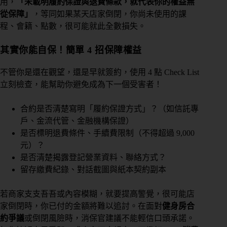
用，
「未載明履約保證與退費條款，就代表你的權益無
從保障」
，等同如果某天店家倒閉，你尚未使用的課
程、會籍、點數，很可能就此全數損失。
其實你能自保！簡單 4 招保障權益
不管你是還在觀望，還是早就簽約，使用 4 點 Check List
立刻檢查，能幫助你避免成為下一個受害者！
合約是否清楚寫明「履約保證方式」？（如信託專
戶、金流代管、金融機構保證）
是否標明退費條件、手續費限制（不得超過 9,000
元）？
是否清楚揭露登記營業資料、聯絡方式？
留存繳費紀錄、對話截圖與紙本契約副本
若商家支支吾吾或內容模糊，就要提高警覺，很可能店
家倒閉時，你已付的金額將難以追討。在面對
健身房合
約爭議
或倒閉風險時，消保官建議不能輕信口頭承諾。