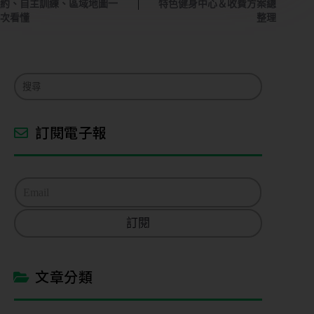
態
約、自主訓練、區域地圖一
特色健身中心＆收費方案總
次看懂
整理
營
業
狀
態
訂閱電子報
想
了
E
解
m
的
a
內
訂閱
i
容
l
*
團
文章分類
課
或