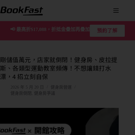
📢
最高折$17,088，折抵金疊加再疊加
預約了解
剛儲值萬元，店家就倒閉！健身房、皮拉提
斯、各類型運動教室頻傳！不想讓錢打水
漂，4 招立刻自保
2026 年 5 月 20 日
健身房營運
健身房倒閉
,
健身房爭議