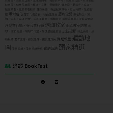
健身房，健身房企劃，健身房問題，健身房策略，健身房防疫，疫情營運
健身房，健身房管理，教練，直播，運動場館
健身房，動滋券，瑜珈，
運動業者，運動業者振興
健身業者，新型冠狀病毒，紓困方案，運動團
場地租借
履約保證
體
客製化健身房，精品健身房
數位轉型，瑜
伽，瑜珈，瑜珈 經營，瑜珈工作室，運動場館
理髮業管理，美髮業管理
瑜珈教室
理髮業行銷，美容業行銷
瑜珈教室創業
瑜
皮拉提斯
珈，瑜珈 經營，瑜珈工作室，瑜珈營運企劃書
線上預約，預
運動地
舞蹈教室
約系統
老年健身，銀髮健身，銀髮健身房
頭家精選
圖
預約系統
零售系統，零售系統管理
追蹤 BookFast