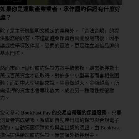
如果你是運動產業業者，承作履約保證有什麼好
處？
除了是主管機關明文規定的義務外，「合法合規」的提
供服務給顧客，不僅能避免斥資百萬開設場館後，因爭
議或檢舉導致停業、受罰的風險，更是建立誠信品牌的
基本門檻。
然而市面上辦理履約保證方案手續繁複，還需抵押數十
萬或百萬資金才能取得，對許多中小型業者而言相當困
難；而對中大型場館來說，生意做越大、金額越高，所
需抵押的資金也會等比放大，成為另一種隱性經營壓
力。
您可參考
BookFast Pay 的交易自帶履約保證服務
，只要
消費者完成結帳，系統即自動產出履約保證與合規電子
契約，自動揭露保障條款與產出契約憑證，由 BookFast
擔保提供給您履約保證，無需額外抵押現金。