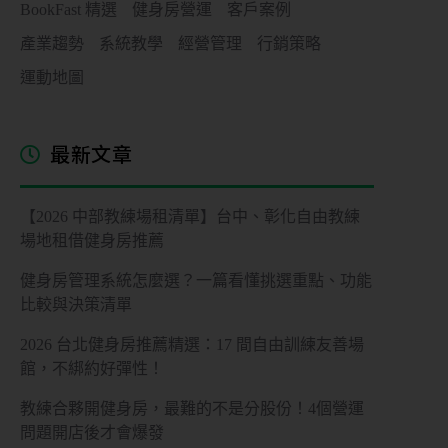
期
BookFast 精選
健身房營運
客戶案例
課
產業趨勢
系統教學
經營管理
行銷策略
管
運動地圖
理
私
最新文章
人
／
教
【2026 中部教練場租清單】台中、彰化自由教練
練
場地租借健身房推薦
課
管
健身房管理系統怎麼選？一篇看懂挑選重點、功能
理
比較與決策清單
2026 台北健身房推薦精選：17 間自由訓練友善場
會
館，不綁約好彈性！
籍
進
教練合夥開健身房，最難的不是分股份！4個營運
出
問題開店後才會爆發
場