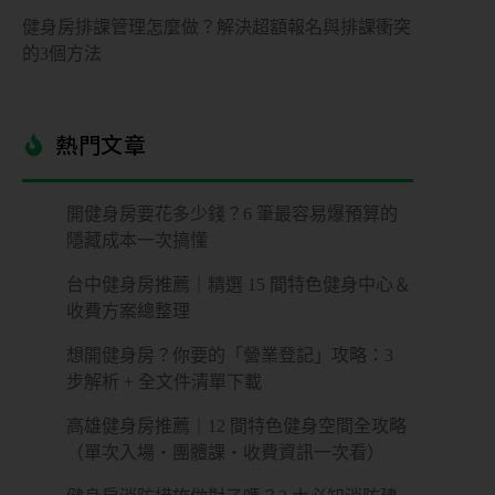
控
健身房排課管理怎麼做？解決超額報名與排課衝突
管
的3個方法
多
元
熱門文章​
金
流
開健身房要花多少錢？6 筆最容易爆預算的
會
隱藏成本一次搞懂
員
系
台中健身房推薦｜精選 15 間特色健身中心＆
統
收費方案總整理
免
想開健身房？你要的「營業登記」攻略：3
費
步解析 + 全文件清單下載
預
約
諮
高雄健身房推薦｜12 間特色健身空間全攻略
詢
（單次入場・團體課・收費資訊一次看）