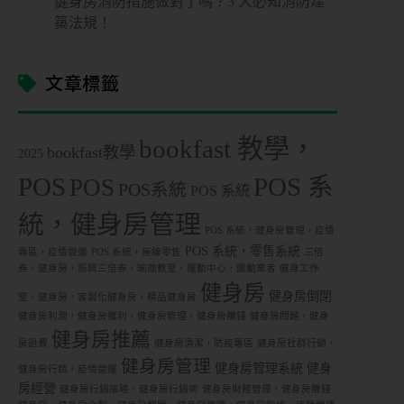
健身房消防措施做對了嗎？3 大必知消防建
築法規！
文章標籤
bookfast 教學，
bookfast教學
2025
POS
POS 系
POS
POS系統
POS 系統
統，健身房管理
POS 系統，健身房管理，疫情
POS 系統，零售系統
專區，疫情營運
POS 系統，無線零售
三倍
券，健身房，振興三倍券，瑜珈教室，運動中心，運動業者
健身工作
健身房
健身房倒閉
室，健身房，客製化健身房，精品健身房
健身房利潤，健身房獲利，健身房管理，健身房賺錢
健身房問題，健身
健身房推薦
房退費
健身房清潔，防疫專區
健身房社群行銷，
健身房管理
健身房管理系統
健身
健身房行銷，疫情營運
房經營
健身房行銷策略，健身房行銷術
健身房財務管理，健身房賺錢