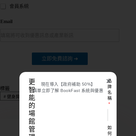
會員系統
Email
立即免費諮詢 ➔
✕
更
品
現在導入【政府補助 50%】
牌
智
標籤
填單立即了解 BookFast 系統與優惠
名
能
#
健身房倒閉
#
健身房爭議
稱
的
場
館
如
管
何