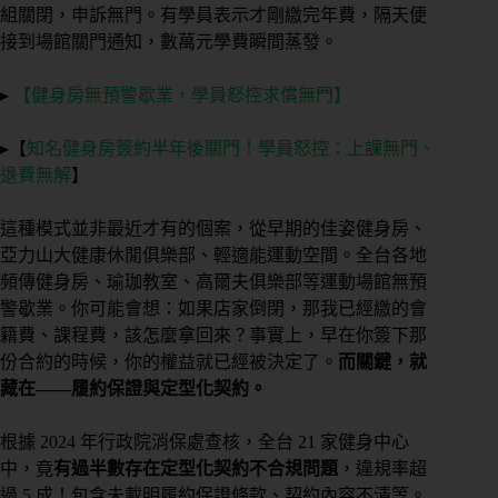
組關閉，申訴無門。有學員表示才剛繳完年費，隔天便
接到場館關門通知，數萬元學費瞬間蒸發。
▸
【健身房無預警歇業，學員怒控求償無門】
▸【
知名健身房簽約半年後關門！學員怒控：上課無門、
退費無解
】
這種模式並非最近才有的個案，從早期的佳姿健身房、
亞力山大健康休閒俱樂部、輕適能運動空間。全台各地
頻傳健身房、瑜珈教室、高爾夫俱樂部等運動場館無預
警歇業。你可能會想：如果店家倒閉，那我已經繳的會
籍費、課程費，該怎麼拿回來？事實上，早在你簽下那
份合約的時候，你的權益就已經被決定了。
而關鍵，就
藏在——履約保證與定型化契約。
根據 2024 年行政院消保處查核，全台 21 家健身中心
中，竟
有過半數存在定型化契約不合規問題
，違規率超
過 5 成！包含未載明履約保證條款、契約內容不清等。