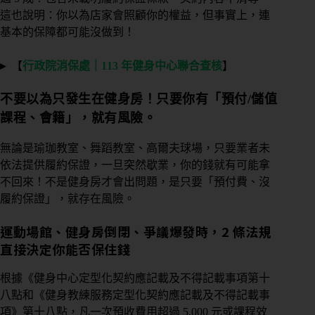
這也說明：你以為店家會照顧你的權益，但事實上，連
基本的保障都可能沒做到！
▸
【
行政院消保處｜113 年健身中心聯合查核
】
不要以為只發生在健身房！只要你有「預付/儲值
課程、會籍」，就有風險。
無論是瑜珈教室、舞蹈教室、高爾夫球場，只要業者未
依法提供履約保證，一旦突然歇業，你的錢就有可能拿
不回來！不是健身房才會出問題，是只要「預付費、沒
履約保證」，就存在風險。
運動場館、健身房倒閉、爭議爆發時，2 條法規
直接決定你能否保住錢
根據《健身中心定型化契約應記載及不得記載事項第十
八點和《健身教練服務定型化契約應記載及不得記載事
項》第十八點，凡一次預收費用超過 5,000 元或課程效