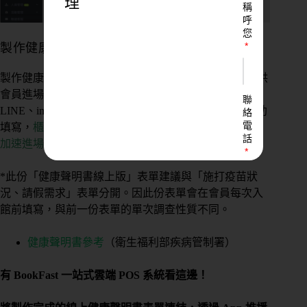
理
稱
呼
您
製作健康聲明書線上版，提前讓會員填寫
製作健康聲明書線上表單，並將 Qrcode 放置於櫃檯，供
會員進場前掃描填寫。或將 Qrcode 放置於 Facebook、
聯
LINE、instagram 貼文內常態公告，會員入場前都能自助
絡
電
填寫，
櫃檯只需於會員進場前確認有無填寫即刻通行，
話
加速進場
。
*此份「健康聲明書線上版」表單建議與「施打疫苗狀
況、請假需求」表單分開。因此份表單會在會員每次入
LINE
館前填寫，與前一份表單的單次調查性質不同。
ID
健康聲明書參考
（衛生福利部疾病管制署）
您
有 BookFast 一站式雲端 POS 系統看這邊！
的
業