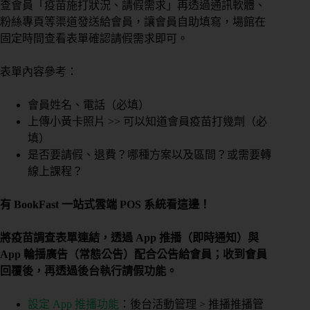
查會員「疫苗施打狀況、請假需求」再透過通訊軟體、
粉絲專頁等渠道發送給會員，讓會員自助填寫，場館在
固定時間查看表單確認請假需求即可。
表單內容參考：
會員姓名、電話（必填）
上傳小黃卡照片 >> 可以知道會員疫苗打幾劑（必
填）
是否要請假、退費？哪種方案以及區間？或需要轉
線上課程？
有 BookFast 一站式雲端 POS 系統看這邊！
將疫苗調查表單連結，透過 App 推播（即時通知）與
App 輪播廣告（常態公告）配合公告給會員；收到會員
回覆後，再透過後台執行請假功能。
設定 App 推播功能
：後台活動管理 > 推播推播管