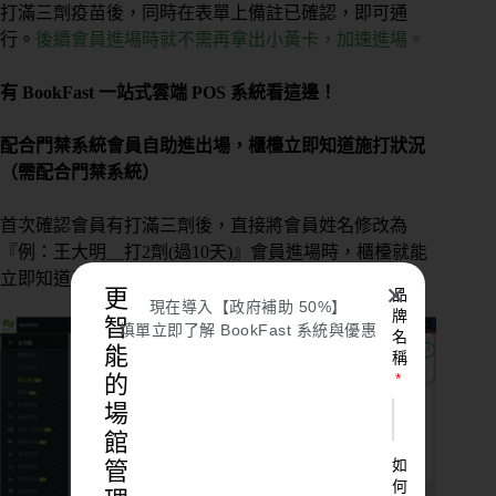
打滿三劑疫苗後，同時在表單上備註已確認，即可通
行。
後續會員進場時就不需再拿出小黃卡，加速進場。
有 BookFast 一站式雲端 POS 系統看這邊！
配合門禁系統會員自助進出場，櫃檯立即知道施打狀況
（需配合門禁系統）
首次確認會員有打滿三劑後，直接將會員姓名修改為
『例：王大明＿打2劑(過10天)』會員進場時，櫃檯就能
立即知道是否有打滿三劑。
✕
更
品
現在導入【政府補助 50%】
牌
智
填單立即了解 BookFast 系統與優惠
名
能
稱
的
場
館
如
管
何