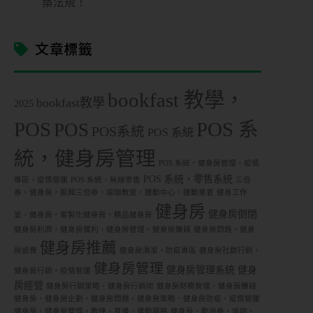
築法規！
文章標籤
bookfast 教學，
bookfast教學
2025
POS
POS 系
POS
POS系統
POS 系統
統，健身房管理
POS 系統，健身房管理，疫情
POS 系統，零售系統
專區，疫情營運
POS 系統，無線零售
三倍
券，健身房，振興三倍券，瑜珈教室，運動中心，運動業者
健身工作
健身房
健身房倒閉
室，健身房，客製化健身房，精品健身房
健身房利潤，健身房獲利，健身房管理，健身房賺錢
健身房問題，健身
健身房推薦
房退費
健身房清潔，防疫專區
健身房社群行銷，
健身房管理
健身房管理系統
健身
健身房行銷，疫情營運
房經營
健身房行銷策略，健身房行銷術
健身房財務管理，健身房賺錢
健身房，健身房企劃，健身房問題，健身房策略，健身房防疫，疫情營運
健身房，健身房管理，教練，直播，運動場館
健身房，動滋券，瑜珈，