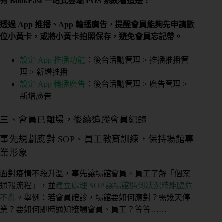
有 BookFast 一站式雲端 POS 系統看這邊！
控
管
透過 App 推播、App 輪播廣告，提醒會員能夠先申請數
位小黃卡，或將小黃卡拍照保存，避免會員忘記帶。
多
元
設定 App 推播功能
：後台活動管理 > 推播推播管
金
理 > 新增推播
流
設定 App 輪播廣告
：後台活動管理 > 廣告管理 >
新增廣告
會
員
三、會員已離場，後續追蹤會員紀錄
系
事先規劃應對 SOP、員工教育訓練，保持場館專
統
業形象
免
費
預
面對疫情不段升溫，事先讓場館會員、員工了解「個案
約
通報流程」，並
建立處理 SOP 讓場館遇到狀況時能臨危
諮
不亂
。舉例：若會員確診，場館要如何應對？需幾天停
詢
業？要如何即時通知接觸會員、員工？等等……