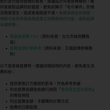
對於部分堅持退費的會員，建議設計完善退費機制，維
持會員對品牌的好感度，避免前陣子「毛巾事件」的情
況再度發生，造成會員極度不滿。
後續會員若有需要，
場館才能有與會員再度建立消費關係的可能，達到品牌
永續經營。
健身房退費 FAQ
（資料來源：台北市政府體育
局）
退費金額計算參考
（資料來源：王瀚誼律師事務
所）
以下是會員退費時，建議詳細說明的內容，避免產生消
費糾紛：
提供原簽訂方案契約影本，作為參考依據
列出退費金額為依據行政院「
健身房定型化契約
」
的哪些條款
列出退費金額、手續費的計算方式
退費的日期區間