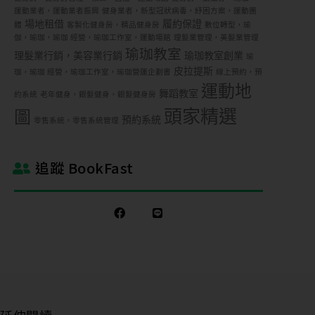
運動業者，運動業者振興
健身業者，新型冠狀病毒，紓困方案，運動團
場地租借
履約保證
體
客製化健身房，精品健身房
數位轉型，瑜
伽，瑜珈，瑜珈 經營，瑜珈工作室，運動場館
理髮業管理，美髮業管理
瑜珈教室
理髮業行銷，美容業行銷
瑜珈教室創業
瑜
皮拉提斯
珈，瑜珈 經營，瑜珈工作室，瑜珈營運企劃書
線上預約，預
運動地
舞蹈教室
約系統
老年健身，銀髮健身，銀髮健身房
頭家精選
圖
預約系統
零售系統，零售系統管理
追蹤 BookFast