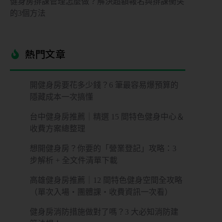
健身房排課管理怎麼做？解決超額報名與排課衝突
的3個方法
熱門文章​
開健身房要花多少錢？6 筆最容易爆預算的
隱藏成本一次搞懂
台中健身房推薦｜精選 15 間特色健身中心＆
收費方案總整理
想開健身房？你要的「營業登記」攻略：3
步解析 + 全文件清單下載
高雄健身房推薦｜12 間特色健身空間全攻略
（單次入場・團體課・收費資訊一次看）
健身房消防措施做對了嗎？3 大必知消防建