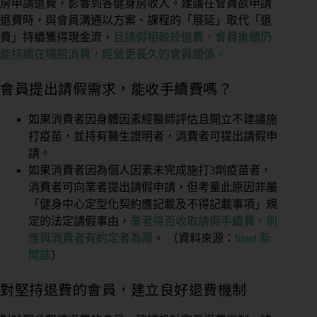
房申請退費，影響到各健身房收入。建議在會員欲申請
退費時，與會員溝通以方案、課程的「展延」取代「退
費」持續獲得現金流，
且請假相較於退費，會員後續仍
能持續在場館消費，經營更長久的會員關係。
會員提出請假需求，能收手續費嗎？
如果消費者因身體因素經醫師評估且開立不建議施
打疫苗，並持有醫生證明者，消費者可提出請假申
請。
如果消費者因為個人因素未完成施打3劑疫苗者，
消費者可向業者提出請假申請，但考量此原因非屬
「健身中心定型化契約應記載及不得記載事項」規
定的法定請假事由，
業者得否收取請假手續費，則
應與消費者有約定者為限
。 （資料來源：
hinet 新
聞誌
）
對堅持退費的會員，建立良好退費機制