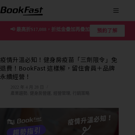
📢
最高折$17,088，折抵金疊加再疊加
預約了解
疫情升溫必知！健身房疫苗「三劑限令」免
退費！BookFast 這樣解，留住會員＋品牌
永續經營！
2022 年 4 月 28 日
產業趨勢
,
健身房營運
,
經營管理
,
行銷策略