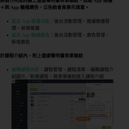
將製作完成的線上健康聲明書表單連結，透過 App 推播
態
＋與 App 輪播廣告，公告給會員事先填寫。
設定 App 推播功能
：後台活動管理 > 推播推播管
理 > 新增推播
營
設定 App 輪播廣告
：後台活動管理 > 廣告管理 >
業
狀
新增廣告
態
於課程介紹內，附上健康聲明書表單連結
想
編輯課程內容
：課程管理 > 課程清單 > 編輯課程介
了
紹圖示／新增課程 > 將表單連結放入課程介紹
解
的
內
容
團
課
或