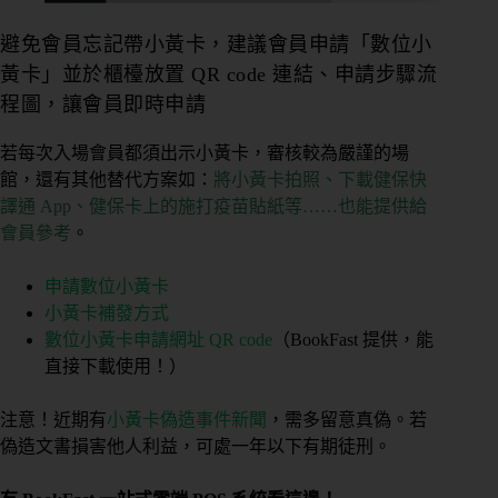
期
課
避免會員忘記帶小黃卡，建議會員申請「數位小
管
黃卡」並於櫃檯放置 QR code 連結、申請步驟流
理
程圖，讓會員即時申請
私
若每次入場會員都須出示小黃卡，審核較為嚴謹的場
人
館，還有其他替代方案如：
將小黃卡拍照、下載健保快
／
譯通 App、健保卡上的施打疫苗貼紙等……也能提供給
教
會員參考
。
練
課
申請數位小黃卡
管
小黃卡補發方式
理
數位小黃卡申請網址 QR code
（BookFast 提供，能
直接下載使用！）
會
籍
注意！近期有
小黃卡偽造事件新聞
，需多留意真偽。若
進
偽造文書損害他人利益，可處一年以下有期徒刑。
出
場