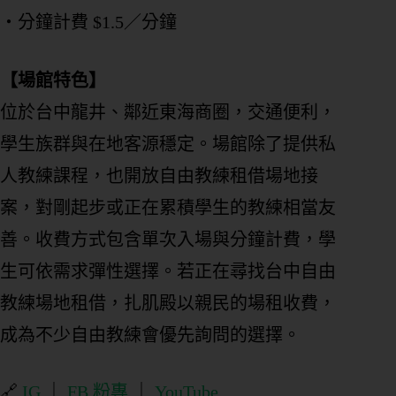
控
・分鐘計費 $1.5／分鐘
管
【場館特色】
多
元
位於台中龍井、鄰近東海商圈，交通便利，
金
學生族群與在地客源穩定。場館除了提供私
流
人教練課程，也開放自由教練租借場地接
會
案，對剛起步或正在累積學生的教練相當友
員
系
善。收費方式包含單次入場與分鐘計費，學
統
生可依需求彈性選擇。若正在尋找台中自由
免
費
教練場地租借，扎肌殿以親民的場租收費，
預
約
成為不少自由教練會優先詢問的選擇。
諮
詢
🔗
IG
｜
FB 粉專
｜
YouTube