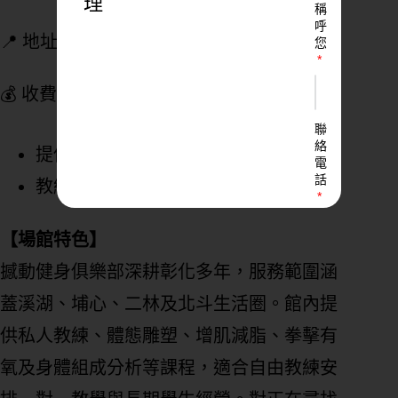
理
稱
呼
📍 地址：
彰化縣埤頭鄉斗苑東路2-5號
您
💰 收費方式：
聯
絡
提供單次、單月運動、年約月扣方案
電
話
教練場地租借費用建議私訊粉專確認
【場館特色】
LINE
撼動健身俱樂部深耕彰化多年，服務範圍涵
ID
蓋溪湖、埔心、二林及北斗生活圈。館內提
供私人教練、體態雕塑、增肌減脂、拳擊有
您
氧及身體組成分析等課程，適合自由教練安
的
業