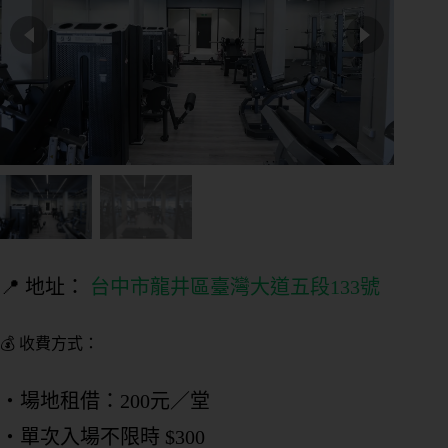
期
課
管
理
私
人
／
教
練
課
管
📍 地址：
台中市龍井區臺灣大道五段133號
理
💰 收費方式：
會
籍
進
・場地租借：200元／堂
出
・單次入場不限時 $300
場