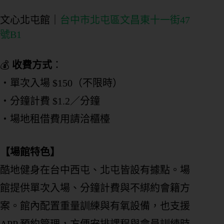
文心北屯館｜
台中市北屯區文昌東十一街47
號B1
💰
收費方式
：
・單次入場 $150（不限時）
・分鐘計費 $1.2／分鐘
・場地租借費用請洽櫃檯
【場館特色】
酷地健身在台中西屯、北屯皆設有據點。場
館提供單次入場、分鐘計費與不綁約會籍方
案。館內配置重量訓練與有氧設備，也支援
APP 預約管理，方便安排課程與會員訓練時