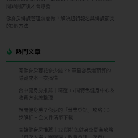
問題開店後才會爆發
健身房排課管理怎麼做？解決超額報名與排課衝突
的3個方法
熱門文章​
開健身房要花多少錢？6 筆最容易爆預算的
隱藏成本一次搞懂
台中健身房推薦｜精選 15 間特色健身中心＆
收費方案總整理
想開健身房？你要的「營業登記」攻略：3
步解析 + 全文件清單下載
高雄健身房推薦｜12 間特色健身空間全攻略
（單次入場・團體課・收費資訊一次看）