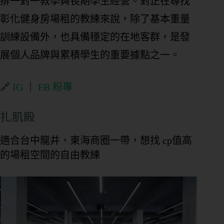
排一對一教學與長期學生經營。對正在尋找
態
彰化健身房場租的教練來說，除了基本重量
訓練設備外，也具備穩定的在地客群，是發
營
展個人品牌與累積學生的重要據點之一。
業
狀
態
🔗
IG
｜
FB 粉專
扎肌殿
想
了
解
適合台中龍井、東海商圈一帶，想找 cp值高
的
的場租空間的自由教練
內
容
團
課
或