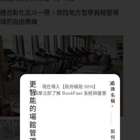
適合彰化北斗一帶，想找地方型學員經營場
域的自由教練
✕
更
品
現在導入【政府補助 50%】
牌
智
填單立即了解 BookFast 系統與優惠
名
能
稱
的
場
館
如
管
何