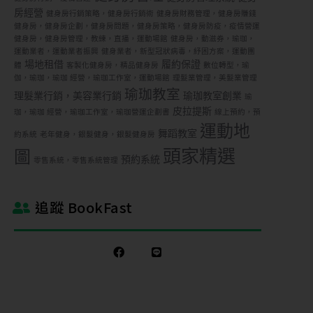
房經營
健身房行銷策略，健身房行銷術
健身房財務管理，健身房賺錢
健身房，健身房企劃，健身房問題，健身房策略，健身房防疫，疫情營運
健身房，健身房管理，教練，直播，運動場館
健身房，動滋券，瑜珈，
運動業者，運動業者振興
健身業者，新型冠狀病毒，紓困方案，運動團
場地租借
履約保證
體
客製化健身房，精品健身房
數位轉型，瑜
伽，瑜珈，瑜珈 經營，瑜珈工作室，運動場館
理髮業管理，美髮業管理
瑜珈教室
理髮業行銷，美容業行銷
瑜珈教室創業
瑜
皮拉提斯
珈，瑜珈 經營，瑜珈工作室，瑜珈營運企劃書
線上預約，預
運動地
舞蹈教室
約系統
老年健身，銀髮健身，銀髮健身房
頭家精選
圖
預約系統
零售系統，零售系統管理
追蹤 BookFast