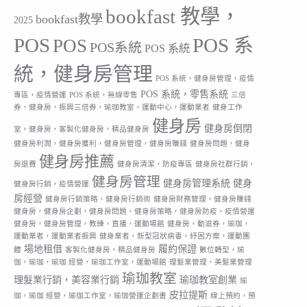
bookfast 教學，
bookfast教學
2025
POS
POS 系
POS
POS系統
POS 系統
統，健身房管理
POS 系統，健身房管理，疫情
POS 系統，零售系統
專區，疫情營運
POS 系統，無線零售
三倍
券，健身房，振興三倍券，瑜珈教室，運動中心，運動業者
健身工作
健身房
健身房倒閉
室，健身房，客製化健身房，精品健身房
健身房利潤，健身房獲利，健身房管理，健身房賺錢
健身房問題，健身
健身房推薦
房退費
健身房清潔，防疫專區
健身房社群行銷，
健身房管理
健身房管理系統
健身
健身房行銷，疫情營運
房經營
健身房行銷策略，健身房行銷術
健身房財務管理，健身房賺錢
健身房，健身房企劃，健身房問題，健身房策略，健身房防疫，疫情營運
健身房，健身房管理，教練，直播，運動場館
健身房，動滋券，瑜珈，
運動業者，運動業者振興
健身業者，新型冠狀病毒，紓困方案，運動團
場地租借
履約保證
體
客製化健身房，精品健身房
數位轉型，瑜
伽，瑜珈，瑜珈 經營，瑜珈工作室，運動場館
理髮業管理，美髮業管理
瑜珈教室
理髮業行銷，美容業行銷
瑜珈教室創業
瑜
皮拉提斯
珈，瑜珈 經營，瑜珈工作室，瑜珈營運企劃書
線上預約，預