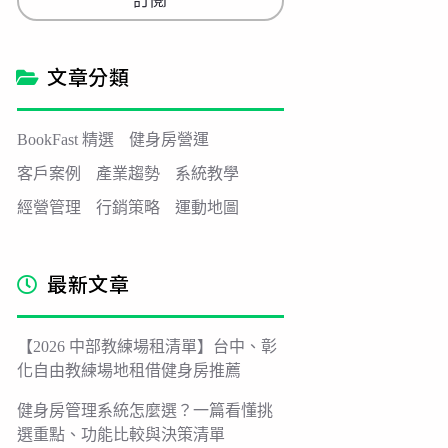
訂閱
i
l
*
文章分類
BookFast 精選
健身房營運
客戶案例
產業趨勢
系統教學
經營管理
行銷策略
運動地圖
最新文章
【2026 中部教練場租清單】台中、彰
化自由教練場地租借健身房推薦
健身房管理系統怎麼選？一篇看懂挑
選重點、功能比較與決策清單