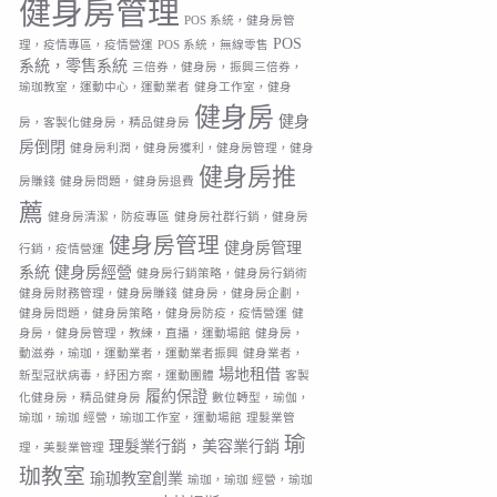
健身房管理
POS 系統，健身房管
POS
理，疫情專區，疫情營運
POS 系統，無線零售
系統，零售系統
三倍券，健身房，振興三倍券，
瑜珈教室，運動中心，運動業者
健身工作室，健身
健身房
健身
房，客製化健身房，精品健身房
房倒閉
健身房利潤，健身房獲利，健身房管理，健身
健身房推
房賺錢
健身房問題，健身房退費
薦
健身房清潔，防疫專區
健身房社群行銷，健身房
健身房管理
健身房管理
行銷，疫情營運
系統
健身房經營
健身房行銷策略，健身房行銷術
健身房財務管理，健身房賺錢
健身房，健身房企劃，
健身房問題，健身房策略，健身房防疫，疫情營運
健
身房，健身房管理，教練，直播，運動場館
健身房，
動滋券，瑜珈，運動業者，運動業者振興
健身業者，
場地租借
新型冠狀病毒，紓困方案，運動團體
客製
履約保證
化健身房，精品健身房
數位轉型，瑜伽，
瑜珈，瑜珈 經營，瑜珈工作室，運動場館
理髮業管
瑜
理髮業行銷，美容業行銷
理，美髮業管理
珈教室
瑜珈教室創業
瑜珈，瑜珈 經營，瑜珈