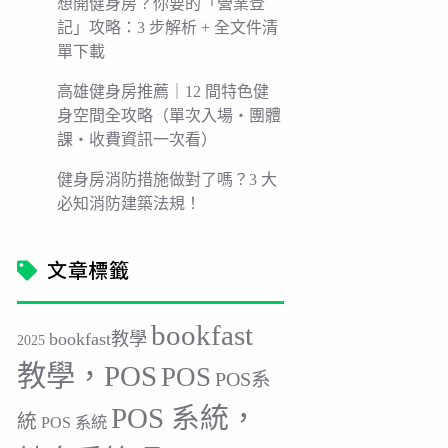
想開健身房？你要的「營業登
記」攻略：3 步解析 + 全文件清
單下載
高雄健身房推薦｜12 間特色健
身空間全攻略（單次入場・團體
課・收費資訊一次看）
健身房消防措施做對了嗎？3 大
必知消防建築法規！
文章標籤
bookfast
bookfast教學
2025
教學，POS
POS
POS系
POS 系統，
統
POS 系統