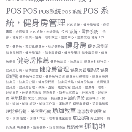
POS
POS 系
POS
POS系統
POS 系統
統，健身房管理
POS 系統，健身房管理，疫情
POS 系統，零售系統
專區，疫情營運
POS 系統，無線零售
三倍
券，健身房，振興三倍券，瑜珈教室，運動中心，運動業者
健身工作
健身房
健身房倒閉
室，健身房，客製化健身房，精品健身房
健身房利潤，健身房獲利，健身房管理，健身房賺錢
健身房問題，健身
健身房推薦
房退費
健身房清潔，防疫專區
健身房社群行銷，
健身房管理
健身房管理系統
健身
健身房行銷，疫情營運
房經營
健身房行銷策略，健身房行銷術
健身房財務管理，健身房賺錢
健身房，健身房企劃，健身房問題，健身房策略，健身房防疫，疫情營運
健身房，健身房管理，教練，直播，運動場館
健身房，動滋券，瑜珈，
運動業者，運動業者振興
健身業者，新型冠狀病毒，紓困方案，運動團
場地租借
履約保證
體
客製化健身房，精品健身房
數位轉型，瑜
伽，瑜珈，瑜珈 經營，瑜珈工作室，運動場館
理髮業管理，美髮業管理
瑜珈教室
理髮業行銷，美容業行銷
瑜珈教室創業
瑜
皮拉提斯
珈，瑜珈 經營，瑜珈工作室，瑜珈營運企劃書
線上預約，預
運動地
舞蹈教室
約系統
老年健身，銀髮健身，銀髮健身房