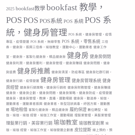
bookfast 教學，
bookfast教學
2025
POS
POS 系
POS
POS系統
POS 系統
統，健身房管理
POS 系統，健身房管理，疫情
POS 系統，零售系統
專區，疫情營運
POS 系統，無線零售
三倍
券，健身房，振興三倍券，瑜珈教室，運動中心，運動業者
健身工作
健身房
健身房倒閉
室，健身房，客製化健身房，精品健身房
健身房利潤，健身房獲利，健身房管理，健身房賺錢
健身房問題，健身
健身房推薦
房退費
健身房清潔，防疫專區
健身房社群行銷，
健身房管理
健身房管理系統
健身
健身房行銷，疫情營運
房經營
健身房行銷策略，健身房行銷術
健身房財務管理，健身房賺錢
健身房，健身房企劃，健身房問題，健身房策略，健身房防疫，疫情營運
健身房，健身房管理，教練，直播，運動場館
健身房，動滋券，瑜珈，
運動業者，運動業者振興
健身業者，新型冠狀病毒，紓困方案，運動團
場地租借
履約保證
體
客製化健身房，精品健身房
數位轉型，瑜
伽，瑜珈，瑜珈 經營，瑜珈工作室，運動場館
理髮業管理，美髮業管理
瑜珈教室
理髮業行銷，美容業行銷
瑜珈教室創業
瑜
皮拉提斯
珈，瑜珈 經營，瑜珈工作室，瑜珈營運企劃書
線上預約，預