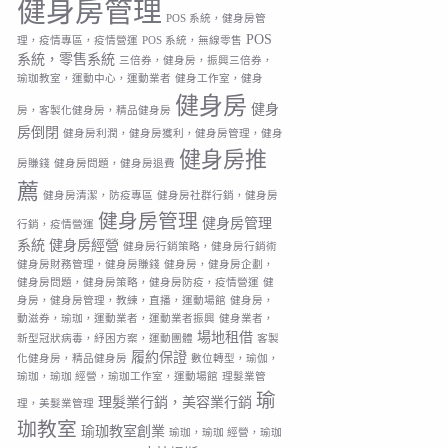
健身房管理
POS 系統，健身房管
POS
理，疫情專區，疫情營運
POS 系統，無線零售
系統，零售系統
三倍券，健身房，振興三倍券，
瑜珈教室，運動中心，運動業者
健身工作室，健身
健身房
健身
房，客製化健身房，精品健身房
房倒閉
健身房利潤，健身房獲利，健身房管理，健身
健身房推
房賺錢
健身房問題，健身房退費
薦
健身房清潔，防疫專區
健身房社群行銷，健身房
健身房管理
健身房管理
行銷，疫情營運
系統
健身房經營
健身房行銷策略，健身房行銷術
健身房財務管理，健身房賺錢
健身房，健身房企劃，
健身房問題，健身房策略，健身房防疫，疫情營運
健
身房，健身房管理，教練，直播，運動場館
健身房，
動滋券，瑜珈，運動業者，運動業者振興
健身業者，
場地租借
新型冠狀病毒，紓困方案，運動團體
客製
履約保證
化健身房，精品健身房
數位轉型，瑜伽，
瑜珈，瑜珈 經營，瑜珈工作室，運動場館
理髮業管
瑜
理髮業行銷，美容業行銷
理，美髮業管理
珈教室
瑜珈教室創業
瑜珈，瑜珈 經營，瑜珈