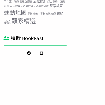
皮拉提斯
工作室，瑜珈營運企劃書
線上預約，預約
舞蹈教室
系統
老年健身，銀髮健身，銀髮健身房
運動地圖
預約
零售系統，零售系統管理
頭家精選
系統
追蹤 BookFast