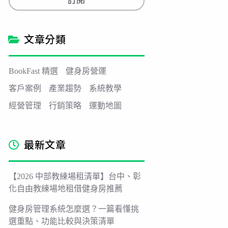
訂閱
i
l
*
文章分類
BookFast 精選
健身房營運
客戶案例
產業趨勢
系統教學
經營管理
行銷策略
運動地圖
最新文章
【2026 中部教練場租清單】台中、彰
化自由教練場地租借健身房推薦
健身房管理系統怎麼選？一篇看懂挑
選重點、功能比較與決策清單