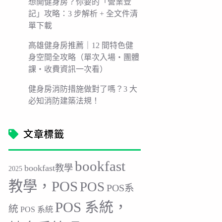
想開健身房？你要的「營業登
記」攻略：3 步解析 + 全文件清
單下載
高雄健身房推薦｜12 間特色健
身空間全攻略（單次入場・團體
課・收費資訊一次看）
健身房消防措施做對了嗎？3 大
必知消防建築法規！
文章標籤
bookfast
bookfast教學
2025
教學，POS
POS
POS系
POS 系統，
統
POS 系統