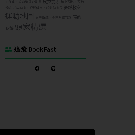
皮拉提斯
工作室，瑜珈營運企劃書
線上預約，預約
舞蹈教室
系統
老年健身，銀髮健身，銀髮健身房
運動地圖
預約
零售系統，零售系統管理
頭家精選
系統
追蹤 BookFast