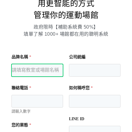
用更智能的方式
管理你的運動場館
下一
文章
政府限時【補助系統費 50%】
健身房防疫期間審視業務的 5 大重點：除了線
填單了解 1000+ 場館都在用的聰明系統
上課程外，你還需要注意！
品牌名稱
*
公司統編
聯絡電話
*
如何稱呼您
*
請輸入數字
LINE ID
您的業態
*