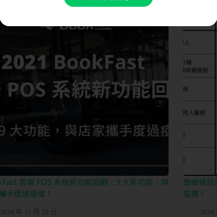
okFast 雲端 POS 系統新功能回顧：9 大新功能，與
想做視訊
攜手度過疫情！
這裡！
2024 年 11 月 29 日
2024