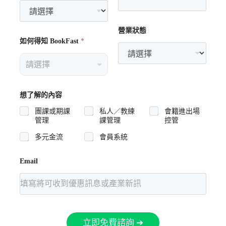
營業狀態
如何得知 BookFast
*
想了解的內容
團課或期課
私人／教練
會籍進出場
管理
課管理
控管
多元金流
會員系統
Email
立即免費諮詢 ➔