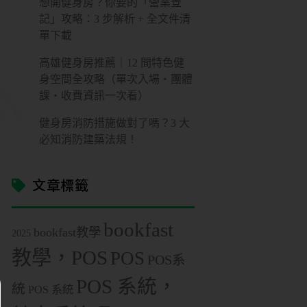
想開健身房？你要的「營業登
記」攻略：3 步解析 + 全文件清
單下載
高雄健身房推薦｜12 間特色健
身空間全攻略（單次入場・團體
課・收費資訊一次看）
健身房消防措施做對了嗎？3 大
必知消防建築法規！
文章標籤
bookfast
bookfast教學
2025
教學，POS
POS
POS系
POS 系統，
統
POS 系統