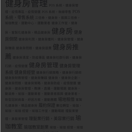
健身房管理
POS 系統，健身房管
POS
理，疫情專區，疫情營運
POS 系統，無線零售
系統，零售系統
三倍券，健身房，振興三倍券，
瑜珈教室，運動中心，運動業者
健身工作室，健身
健身房
健身
房，客製化健身房，精品健身房
房倒閉
健身房利潤，健身房獲利，健身房管理，健身
健身房推
房賺錢
健身房問題，健身房退費
薦
健身房清潔，防疫專區
健身房社群行銷，健身房
健身房管理
健身房管理
行銷，疫情營運
系統
健身房經營
健身房行銷策略，健身房行銷術
健身房財務管理，健身房賺錢
健身房，健身房企劃，
健身房問題，健身房策略，健身房防疫，疫情營運
健
身房，健身房管理，教練，直播，運動場館
健身房，
動滋券，瑜珈，運動業者，運動業者振興
健身業者，
場地租借
新型冠狀病毒，紓困方案，運動團體
客製
履約保證
化健身房，精品健身房
數位轉型，瑜伽，
瑜珈，瑜珈 經營，瑜珈工作室，運動場館
理髮業管
瑜
理髮業行銷，美容業行銷
理，美髮業管理
珈教室
瑜珈教室創業
瑜珈，瑜珈 經營，瑜珈