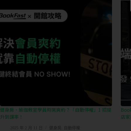
健身房、瑜珈教室學員時常爽約？「自動停權」1 招提
Bo
升到課率！
店家
2025 年 2 月 11 日
健身房
,
自動停權