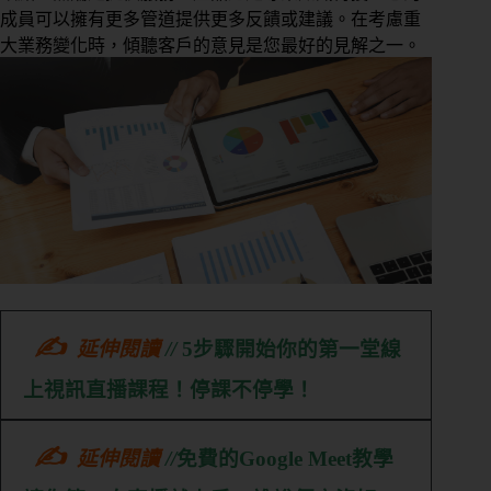
期
成員可以擁有更多管道提供更多反饋或建議。在考慮重
課
大業務變化時，傾聽客戶的意見是您最好的見解之一。
管
理
私
人
／
教
練
課
管
理
✍
延伸閱讀
//
5步驟開始你的第一堂線
會
上視訊直播課程！停課不停學！
籍
進
✍
延伸閱讀
//
免費的Google Meet教學
出
場