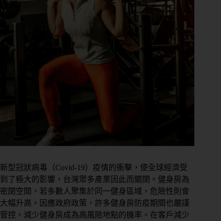
新型冠狀病毒（Covid-19）疫情的衝擊，使全球經濟受
到了極大的影響，台灣眾多產業因此而關閉。健身房為
密閉空間，若多數人聚集於同一健身區域，危險性則會
大幅升高。因應政府政策，許多健身房防疫期間也嚴謹
管控，減少健身房成為高風險地點的機率。在客戶減少