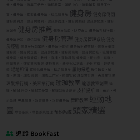
券，健身房，振興三倍券，瑜珈教室，運動中心，運動業者
健身工作
健身房
健身房倒閉
室，健身房，客製化健身房，精品健身房
健身房利潤，健身房獲利，健身房管理，健身房賺錢
健身房問題，健身
健身房推薦
房退費
健身房清潔，防疫專區
健身房社群行銷，
健身房管理
健身房管理系統
健身
健身房行銷，疫情營運
房經營
健身房行銷策略，健身房行銷術
健身房財務管理，健身房賺錢
健身房，健身房企劃，健身房問題，健身房策略，健身房防疫，疫情營運
健身房，健身房管理，教練，直播，運動場館
健身房，動滋券，瑜珈，
運動業者，運動業者振興
健身業者，新型冠狀病毒，紓困方案，運動團
場地租借
履約保證
體
客製化健身房，精品健身房
數位轉型，瑜
伽，瑜珈，瑜珈 經營，瑜珈工作室，運動場館
理髮業管理，美髮業管理
瑜珈教室
理髮業行銷，美容業行銷
瑜珈教室創業
瑜
皮拉提斯
珈，瑜珈 經營，瑜珈工作室，瑜珈營運企劃書
線上預約，預
運動地
舞蹈教室
約系統
老年健身，銀髮健身，銀髮健身房
頭家精選
圖
預約系統
零售系統，零售系統管理
追蹤 BookFast