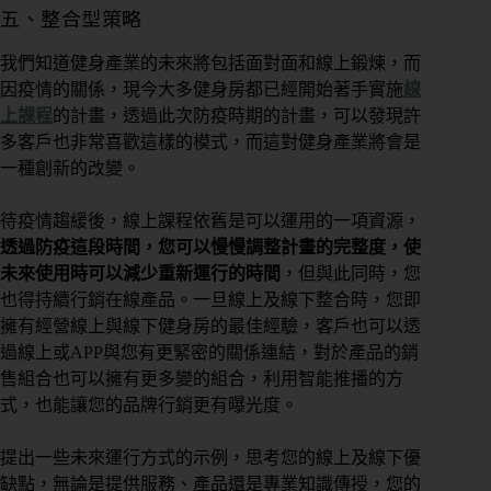
態
五、整合型策略
我們知道健身產業的未來將包括面對面和線上鍛煉，而
因疫情的關係，現今大多健身房都已經開始著手實施
線
營
上課程
的計畫，透過此次防疫時期的計畫，可以發現許
業
多客戶也非常喜歡這樣的模式，而這對健身產業將會是
狀
一種創新的改變。
態
待疫情趨緩後，線上課程依舊是可以運用的一項資源，
透過防疫這段時間，您可以慢慢調整計畫的完整度，使
想
未來使用時可以減少重新運行的時間
，但與此同時，您
了
也得持續行銷在線產品。一旦線上及線下整合時，您即
解
的
擁有經營線上與線下健身房的最佳經驗，客戶也可以透
內
過線上或APP與您有更緊密的關係連結，對於產品的銷
容
售組合也可以擁有更多變的組合，利用智能推播的方
式，也能讓您的品牌行銷更有曝光度。
團
課
提出一些未來運行方式的示例，思考您的線上及線下優
或
缺點，無論是提供服務、產品還是專業知識傳授，您的