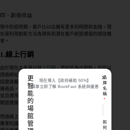
四、創造收益
現今防疫時期，客戶比以往擁有更多的時間和金錢。現
在是利用創新方法為現有和潛在客戶創造價值的絕佳機
會。
1.線上行銷
由於現在大多是以
線上行
銷
，而從這為出發點，您可以
透過網站創建商店抑或知名平台上架銷售商品，其中包
✕
更
品
現在導入【政府補助 50%】
括健身鍛鍊指南、食譜書或平時健身時所運用的到的周
牌
智
填單立即了解 BookFast 系統與優惠
名
邊商品，以幫助您的成員在家時，也能接收到您的產品
能
稱
並且運用於課程上。而透過現今準備齊全，在未來再次
的
開放健身房時，可以完善的運用，節省時間。
場
館
透過線上開設班級也是另外一種收入來源，無論是提供
如
管
專業知識的授課還是
直播
健身教導。
現今線上平台的運
何