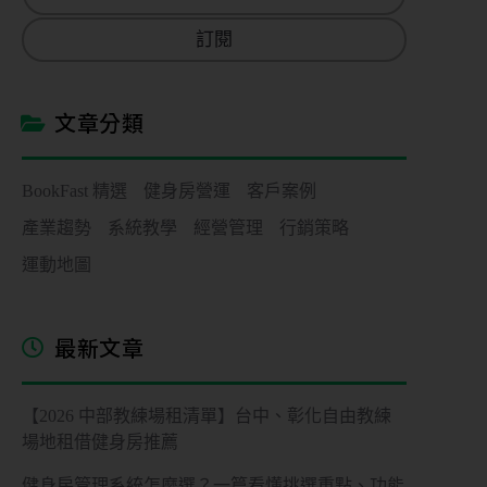
a
訂閱
i
l
*
文章分類
BookFast 精選
健身房營運
客戶案例
產業趨勢
系統教學
經營管理
行銷策略
運動地圖
最新文章
【2026 中部教練場租清單】台中、彰化自由教練
場地租借健身房推薦
健身房管理系統怎麼選？一篇看懂挑選重點、功能