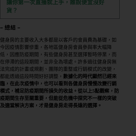
讓你第一次直播就上手，誰說便宜沒好
控
貨？
管
– 總結 –
多
元
健身房的主要收入大多都是以客戶的會員費為基礎，如
金
今因疫情影響慘重，各地區健身房會員參與率大幅降
流
低，因應防疫期間
，有些健身房甚至選擇暫時停業，而
在停滯的這段期間，並非全為壞處。許多過往健身房無
會
法完成的計畫或規劃、團隊的重整或行銷模式的改變，
員
都能透過這段時間好好調整，
數據化的時代顯然已經來
系
臨，在此次疫情中，也可以看到各健身房慢慢改變行銷
統
模式，補足防疫期間所損失的收益。從以上5點觀察，防
免
疫期間生存至關重要，但能從危機中探究不一樣的突破
費
及適當解決方案，才是健身房走得長遠的選擇。
預
約
諮
詢