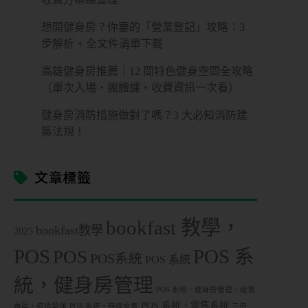
想開健身房？你要的「營業登記」攻略：3
步解析 + 全文件清單下載
高雄健身房推薦｜12 間特色健身空間全攻略
（單次入場・團體課・收費資訊一次看）
健身房消防措施做對了嗎？3 大必知消防建
築法規！
文章標籤
bookfast 教學，
bookfast教學
2025
POS
POS 系
POS
POS系統
POS 系統
統，健身房管理
POS 系統，健身房管理，疫情
POS 系統，零售系統
專區，疫情營運
POS 系統，無線零售
三倍