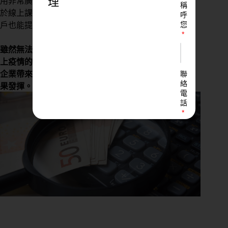
理
用非常廣泛，透過平台宣傳健身房所推出的產品，結合
稱
於線上課程，教學過程中，可以輕鬆與客戶互動，讓客
呼
您
戶也能提出建議及反饋。
雖然無法直接地與客戶互動，但在這科技化的社會，加
上疫情的波及，我們需要透過更精簡的模式，為客戶及
聯
企業帶來更便利的選擇，以微小的成本，達到最大的效
絡
果發揮。
電
話
LINE
ID
您
的
業