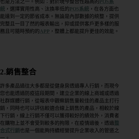
也是方法之一。例如：對於現今整合性越高的
POS系
統
，選擇實用性高、汰換率低的
POS系統
，在各方面也
能達到一定的節省成本。無論是內部數據的統整，提供
完整且一目了然的報表輸出，抑或提供客戶更多樣的服
務且可隨時預約的
APP
，整體上都能提升更佳的效能。
2.銷售整合
許多產品過往大多都是從健身房透過專人行銷，而現今
您也能透過防疫這段期間，建立企業的線上商城或透過
社群媒體行銷，從報表中觀察銷售量較佳的產品主打行
銷，同時也可以評估較適合線上銷售的產品，相較於線
下行銷，線上行銷不僅可以獲得較好的績效外，消費者
在購物上並不會受到較多的拘限，在疫情過後，透過
整
合式行銷
也是一個能夠持續經營提升企業收入的管道之
一。