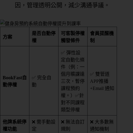
因，管理透明公開，減少溝通爭議。
是否自動停
可客製停權
會員提醒機
方案
權
觸發條件
制
✅ 彈性設
定自動化條
件（例：一
個月曠課達
✅ 雙管道
BookFast自
✅ 完全自
三次，暫停
APP推播
動停權
動
課程預約
+Email 通知
權。）✅針
對不同課程
類型停權
他牌系統停
❌ 需手動設
❌ 無法自訂
❌ 大多數無
權功能
定
規則
通知機制