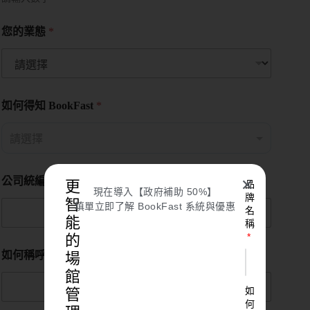
您的業態
*
如何得知 BookFast
*
公司統編
✕
更
品
現在導入【政府補助 50%】
牌
智
填單立即了解 BookFast 系統與優惠
名
能
稱
的
如何稱呼您
*
場
館
如
管
何