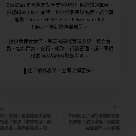
期
BookFast 是台灣運動產業智能管理系統的領軍者，
課
服務超過 1000+ 品牌，包含知名連鎖品牌，如全真
管
瑜伽、Jexer、MORE FIT、Pulse Gym、KX
理
Pilates、聯新國際醫療等。
私
提供免押金金流、完善的營運管理系統，整合會
人
員、智能門禁、會籍、帳務、行銷管理，讓不同規
／
模的店家都能輕鬆做生意。
教
練
▌往下填寫表單，立即了解更多。
課
管
理
會
上一
下一
籍
為什麼別人經營健身房這麼
如何制定合理的瑜伽課程會
進
輕鬆？解決「教練管理、業
員規範？避免爭議、保護教
出
績追蹤」業界都靠這 4 招
室權益的 4 大關鍵
場