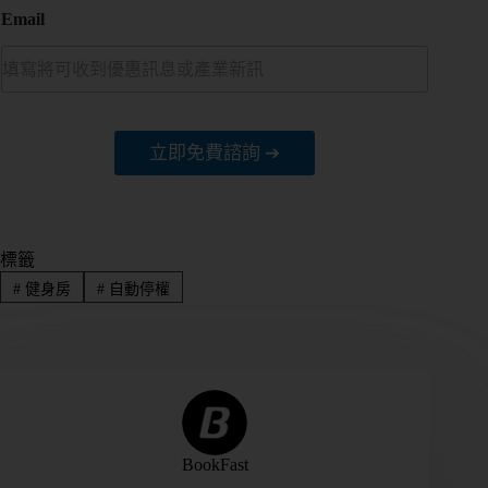
態
Email
營
業
立即免費諮詢 ➔
狀
態
想
標籤
了
#
健身房
#
自動停權
解
的
內
容
團
課
BookFast
或