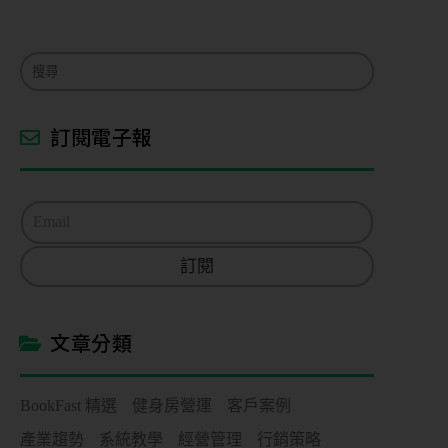
控
管
多
元
訂閱電子報
金
流
E
會
m
員
a
系
訂閱
i
統
l
*
免
費
文章分類
預
約
諮
詢
BookFast 精選
健身房營運
客戶案例
產業趨勢
系統教學
經營管理
行銷策略