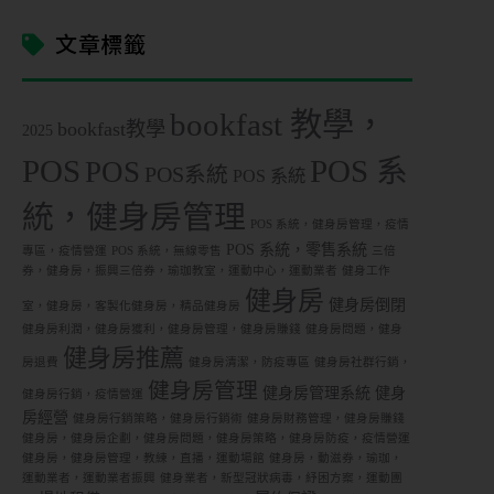
文章標籤
bookfast 教學，
bookfast教學
2025
POS
POS 系
POS
POS系統
POS 系統
統，健身房管理
POS 系統，健身房管理，疫情
POS 系統，零售系統
專區，疫情營運
POS 系統，無線零售
三倍
券，健身房，振興三倍券，瑜珈教室，運動中心，運動業者
健身工作
健身房
健身房倒閉
室，健身房，客製化健身房，精品健身房
健身房利潤，健身房獲利，健身房管理，健身房賺錢
健身房問題，健身
健身房推薦
房退費
健身房清潔，防疫專區
健身房社群行銷，
健身房管理
健身房管理系統
健身
健身房行銷，疫情營運
房經營
健身房行銷策略，健身房行銷術
健身房財務管理，健身房賺錢
健身房，健身房企劃，健身房問題，健身房策略，健身房防疫，疫情營運
健身房，健身房管理，教練，直播，運動場館
健身房，動滋券，瑜珈，
運動業者，運動業者振興
健身業者，新型冠狀病毒，紓困方案，運動團