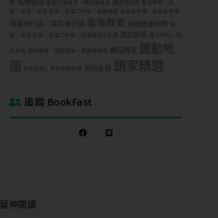
場地租借
履約保證
體
客製化健身房，精品健身房
數位轉型，瑜
伽，瑜珈，瑜珈 經營，瑜珈工作室，運動場館
理髮業管理，美髮業管理
瑜珈教室
理髮業行銷，美容業行銷
瑜珈教室創業
瑜
皮拉提斯
珈，瑜珈 經營，瑜珈工作室，瑜珈營運企劃書
線上預約，預
運動地
舞蹈教室
約系統
老年健身，銀髮健身，銀髮健身房
頭家精選
圖
預約系統
零售系統，零售系統管理
追蹤 BookFast
延伸閱讀