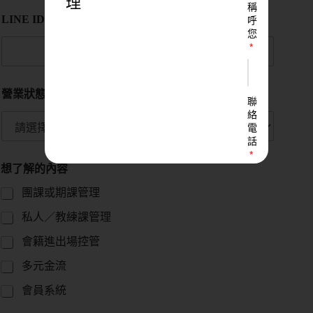
理
稱
LINE ID
呼
您
營業狀態
聯
絡
電
話
想了解的內容
團課或期課管理
LINE
私人／教練課管理
ID
會籍進出場控管
多元金流
您
的
會員系統
業