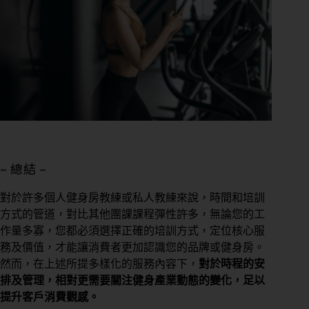
態
營
業
狀
態
想
– 總結 –
了
解
對於許多個人健身房教練或私人教練來說，時間和培訓
的
方式的管道，對比其他團課課程彈性許多，無論您的工
內
容
作量多寡，您都必須選擇正確的培訓方式，定位核心服
務及價值，才能讓消費者更加認識您的品牌或健身房。
然而，在上述所提多樣化的服務內容下，
對於時程的安
團
排及管理，相對更需要關注健身產業動態的變化，足以
課
提升客戶消費觀感。
或