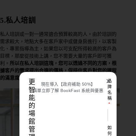
5.私人培訓
私人培訓或一對一通常適合預算較高的人。由於培訓的
需求較大，地點大多在客戶家中或健身房進行，以客製
化、專業指導為主，如果您以可支配所得較高的客戶為
目標，那麼從技術上講，您不需要大量的客戶即可獲
利。
所以在私人培訓這塊，您可以透過不同的方案，根
據客戶的需求提出合適的價格，保持住客戶對您的課程
的滿意度。
✕
更
品
現在導入【政府補助 50%】
牌
智
填單立即了解 BookFast 系統與優惠
名
能
稱
的
場
館
如
管
何