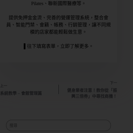
Pilates、聯新國際醫療等。
控
管
提供免押金金流、完善的營運管理系統，整合會
員、智能門禁、會籍、帳務、行銷管理，讓不同規
多
模的店家都能輕鬆做生意。
元
金
▌往下填寫表單，立即了解更多。
流
會
員
系
統
下一
上一
健身業者注意！教你從「振
免
系統教學 – 會館管理篇
興三倍券」中尋找商機！
費
預
約
諮
詢