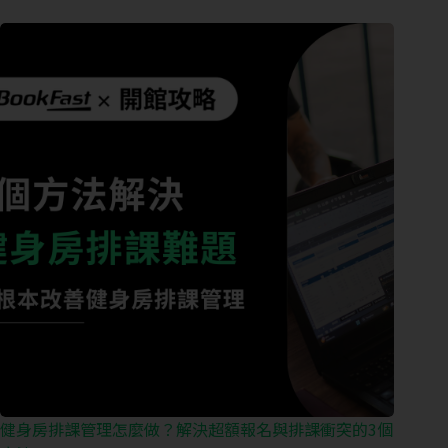
健身房排課管理怎麼做？解決超額報名與排課衝突的3個