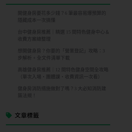
開健身房要花多少錢？6 筆最容易爆預算的
隱藏成本一次搞懂
台中健身房推薦｜精選 15 間特色健身中心＆
收費方案總整理
想開健身房？你要的「營業登記」攻略：3
步解析 + 全文件清單下載
高雄健身房推薦｜12 間特色健身空間全攻略
（單次入場・團體課・收費資訊一次看）
健身房消防措施做對了嗎？3 大必知消防建
築法規！
文章標籤