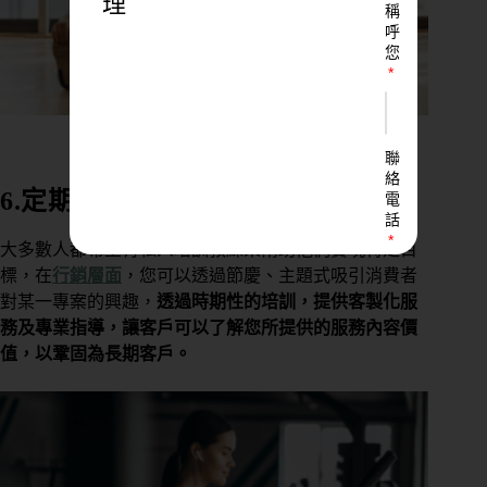
理
稱
呼
您
聯
絡
6.定期專案
電
話
大多數人都希望有私人培訓教練來幫助他們實現特定目
標，在
行銷層面
，您可以透過節慶、主題式吸引消費者
對某一專案的興趣，
透過時期性的培訓，提供客製化服
LINE
務及專業指導，讓客戶可以了解您所提供的服務內容價
ID
值，以鞏固為長期客戶。
您
的
業