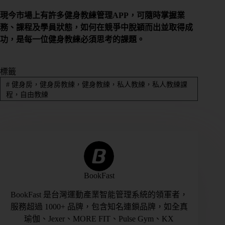
期
現今市場上有許多健身教練管理APP，可隨時掌握業
課
務、課程及學員狀態，如何在競爭中脫穎而出並取得成
管
功，是每一位健身教練必須思考的課題。
理
私
標籤
人
#
健身房，健身房教練，健身教練，私人教練，私人教練課
／
程，自由教練
教
練
課
管
理
會
BookFast
籍
BookFast 是台灣運動產業智能管理系統的領軍者，
進
服務超過 1000+ 品牌，包含知名連鎖品牌，如全真
出
瑜伽、Jexer、MORE FIT、Pulse Gym、KX
場