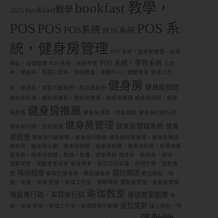
bookfast 教學，
bookfast教學
2025
POS
POS 系
POS
POS系統
POS 系統
統，健身房管理
POS 系統，健身房管理，疫情
POS 系統，零售系統
專區，疫情營運
POS 系統，無線零售
三倍
券，健身房，振興三倍券，瑜珈教室，運動中心，運動業者
健身工作
健身房
健身房倒閉
室，健身房，客製化健身房，精品健身房
健身房利潤，健身房獲利，健身房管理，健身房賺錢
健身房問題，健身
健身房推薦
房退費
健身房清潔，防疫專區
健身房社群行銷，
健身房管理
健身房管理系統
健身
健身房行銷，疫情營運
房經營
健身房行銷策略，健身房行銷術
健身房財務管理，健身房賺錢
健身房，健身房企劃，健身房問題，健身房策略，健身房防疫，疫情營運
健身房，健身房管理，教練，直播，運動場館
健身房，動滋券，瑜珈，
運動業者，運動業者振興
健身業者，新型冠狀病毒，紓困方案，運動團
場地租借
履約保證
體
客製化健身房，精品健身房
數位轉型，瑜
伽，瑜珈，瑜珈 經營，瑜珈工作室，運動場館
理髮業管理，美髮業管理
瑜珈教室
理髮業行銷，美容業行銷
瑜珈教室創業
瑜
皮拉提斯
珈，瑜珈 經營，瑜珈工作室，瑜珈營運企劃書
線上預約，預