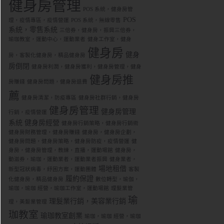
健身房管理
POS 系統，健身房管
POS
理，疫情專區，疫情營運
POS 系統，無線零售
系統，零售系統
三倍券，健身房，振興三倍券，
瑜珈教室，運動中心，運動業者
健身工作室，健身
健身房
健身
房，客製化健身房，精品健身房
房倒閉
健身房利潤，健身房獲利，健身房管理，健身
健身房推
房賺錢
健身房問題，健身房退費
薦
健身房清潔，防疫專區
健身房社群行銷，健身房
健身房管理
健身房管理
行銷，疫情營運
系統
健身房經營
健身房行銷策略，健身房行銷術
健身房財務管理，健身房賺錢
健身房，健身房企劃，
健身房問題，健身房策略，健身房防疫，疫情營運
健
身房，健身房管理，教練，直播，運動場館
健身房，
動滋券，瑜珈，運動業者，運動業者振興
健身業者，
場地租借
新型冠狀病毒，紓困方案，運動團體
客製
履約保證
化健身房，精品健身房
數位轉型，瑜伽，
瑜珈，瑜珈 經營，瑜珈工作室，運動場館
理髮業管
瑜
理髮業行銷，美容業行銷
理，美髮業管理
珈教室
瑜珈教室創業
瑜珈，瑜珈 經營，瑜珈