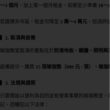
～3 個月
，加上第一個月租金，前期至少準備
18～
若選擇非市區，租金可降至
3 萬～4 萬元
，但須評
▍
2. 裝潢與設備
瑜珈教室裝潢的重點在於
防滑地板、鏡牆、照明與
設備部分，購買
15 張瑜珈墊（800 元 / 張）、
▍
3. 法規與證照
只要開設以營利為目的並有營業事實的瑜珈教室，
記，恐觸犯以下法律：