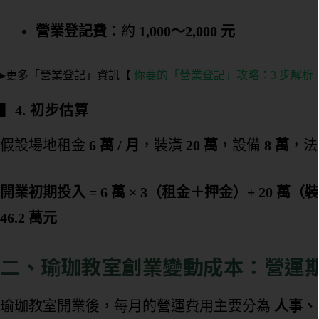
營業登記費
：約
1,000～2,000 元
▸更多「營業登記」資訊【
你要的「營業登記」攻略：3 步解析 
▍
4. 初步估算
假設場地租金
6 萬 / 月
，裝潢
20 萬
，設備
8 萬
，法
開業初期投入 = 6 萬 × 3（租金＋押金）+ 20 萬（裝
46.2 萬元
二、瑜珈教室創業變動成本：營運
瑜珈教室開業後，每月的營運費用主要分為
人事、