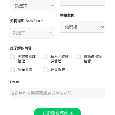
營業狀態
如何得知 BookFast
*
+ 全文件清單下載
】
想了解的內容
規費用
2,000
，那麼：
團課或期課
私人／教練
會籍進出場
管理
課管理
控管
潢）+ 8 萬（設備）+ 2,000（法規） = 約
多元金流
會員系統
Email
期間每月支出
租金、水電、行銷與系統管理
，這些費用影
立即免費諮詢 ➔