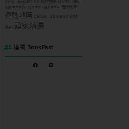
皮拉提斯
工作室，瑜珈營運企劃書
線上預約，預約
舞蹈教室
系統
老年健身，銀髮健身，銀髮健身房
運動地圖
預約
零售系統，零售系統管理
頭家精選
系統
追蹤 BookFast