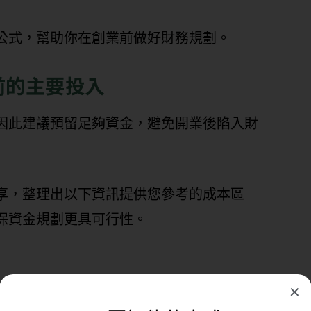
公式，幫助你在創業前做好財務規劃。
前的主要投入
因此建議預留足夠資金，避免開業後陷入財
享，整理出以下資訊提供您參考的成本區
保資金規劃更具可行性。
✕
教室，租金約
每月 6 萬元
，通常需要
押金 2