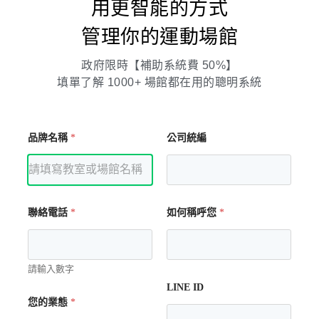
用更智能的方式
24 萬元
。
管理你的運動場館
估交通便利性是否影響客源。
政府限時【補助系統費 50%】
填單了解 1000+ 場館都在用的聰明系統
品牌名稱
*
公司統編
冷氣
，費用約
15～30 萬元
。
瑜珈磚、音響、收納櫃等
，總計約
5～10 萬元
。
聯絡電話
*
如何稱呼您
*
請輸入數字
就需要進行營業登記，若沒有申請營業登
LINE ID
您的業態
*