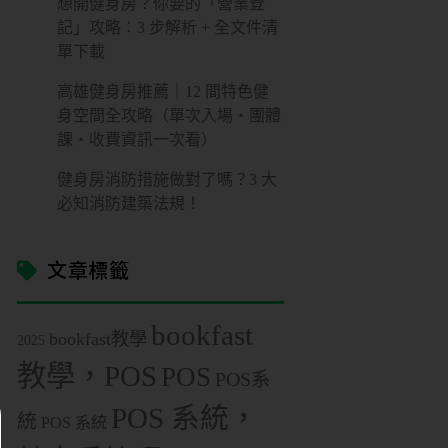
想開健身房？你要的「營業登
記」攻略：3 步解析 + 全文件清
單下載
高雄健身房推薦｜12 間特色健
身空間全攻略（單次入場・團體
課・收費資訊一次看）
健身房消防措施做對了嗎？3 大
必知消防建築法規！
文章標籤
bookfast
bookfast教學
2025
教學，POS
POS
POS系
POS 系統，
統
POS 系統