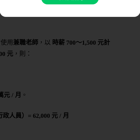
常使用
兼職老師
，以
時薪 700～1,500 元計
0 元
，則：
萬元 / 月
。
政人員）= 62,000 元 / 月