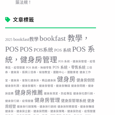
築法規！
文章標籤
bookfast 教學，
bookfast教學
2025
POS
POS 系
POS
POS系統
POS 系統
統，健身房管理
POS 系統，健身房管理，疫情
POS 系統，零售系統
專區，疫情營運
POS 系統，無線零售
三倍
券，健身房，振興三倍券，瑜珈教室，運動中心，運動業者
健身工作
健身房
健身房倒閉
室，健身房，客製化健身房，精品健身房
健身房利潤，健身房獲利，健身房管理，健身房賺錢
健身房問題，健身
健身房推薦
房退費
健身房清潔，防疫專區
健身房社群行銷，
健身房管理
健身房管理系統
健身
健身房行銷，疫情營運
房經營
健身房行銷策略，健身房行銷術
健身房財務管理，健身房賺錢
健身房，健身房企劃，健身房問題，健身房策略，健身房防疫，疫情營運