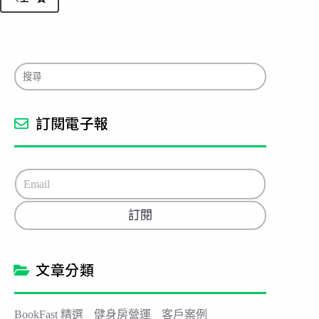
訂閱電子報
E
m
a
訂閱
i
l
*
文章分類
BookFast 精選
健身房營運
客戶案例