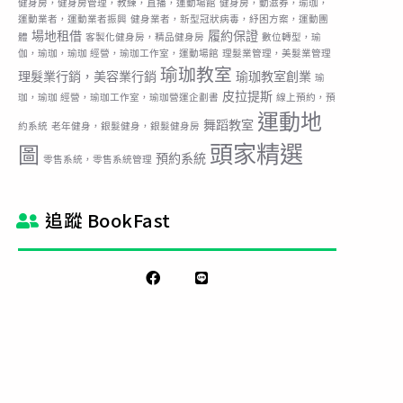
健身房，健身房管理，教練，直播，運動場館
健身房，動滋券，瑜珈，
運動業者，運動業者振興
健身業者，新型冠狀病毒，紓困方案，運動團
場地租借
履約保證
體
客製化健身房，精品健身房
數位轉型，瑜
伽，瑜珈，瑜珈 經營，瑜珈工作室，運動場館
理髮業管理，美髮業管理
瑜珈教室
理髮業行銷，美容業行銷
瑜珈教室創業
瑜
皮拉提斯
珈，瑜珈 經營，瑜珈工作室，瑜珈營運企劃書
線上預約，預
運動地
舞蹈教室
約系統
老年健身，銀髮健身，銀髮健身房
頭家精選
圖
預約系統
零售系統，零售系統管理
追蹤 BookFast