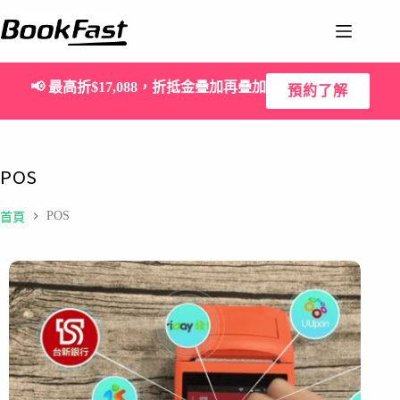
📢
最高折$17,088，折抵金疊加再疊加
預約了解
POS
POS
首頁