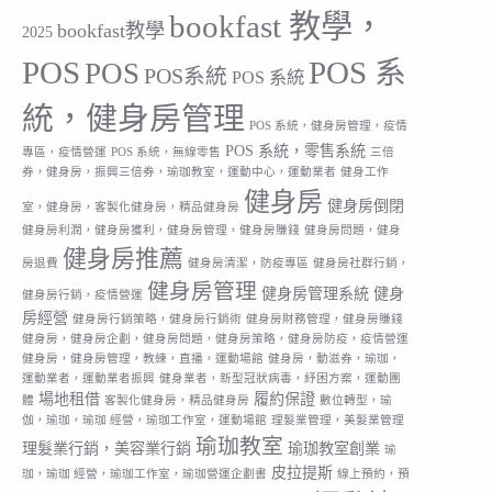
bookfast 教學，
bookfast教學
2025
POS
POS 系
POS
POS系統
POS 系統
統，健身房管理
POS 系統，健身房管理，疫情
POS 系統，零售系統
專區，疫情營運
POS 系統，無線零售
三倍
券，健身房，振興三倍券，瑜珈教室，運動中心，運動業者
健身工作
健身房
健身房倒閉
室，健身房，客製化健身房，精品健身房
健身房利潤，健身房獲利，健身房管理，健身房賺錢
健身房問題，健身
健身房推薦
房退費
健身房清潔，防疫專區
健身房社群行銷，
健身房管理
健身房管理系統
健身
健身房行銷，疫情營運
房經營
健身房行銷策略，健身房行銷術
健身房財務管理，健身房賺錢
健身房，健身房企劃，健身房問題，健身房策略，健身房防疫，疫情營運
健身房，健身房管理，教練，直播，運動場館
健身房，動滋券，瑜珈，
運動業者，運動業者振興
健身業者，新型冠狀病毒，紓困方案，運動團
場地租借
履約保證
體
客製化健身房，精品健身房
數位轉型，瑜
伽，瑜珈，瑜珈 經營，瑜珈工作室，運動場館
理髮業管理，美髮業管理
瑜珈教室
理髮業行銷，美容業行銷
瑜珈教室創業
瑜
皮拉提斯
珈，瑜珈 經營，瑜珈工作室，瑜珈營運企劃書
線上預約，預