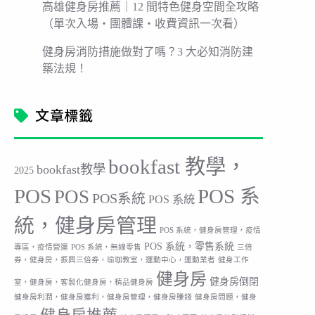
高雄健身房推薦｜12 間特色健身空間全攻略
（單次入場・團體課・收費資訊一次看）
健身房消防措施做對了嗎？3 大必知消防建
築法規！
文章標籤
bookfast 教學，
bookfast教學
2025
POS
POS 系
POS
POS系統
POS 系統
統，健身房管理
POS 系統，健身房管理，疫情
POS 系統，零售系統
專區，疫情營運
POS 系統，無線零售
三倍
券，健身房，振興三倍券，瑜珈教室，運動中心，運動業者
健身工作
健身房
健身房倒閉
室，健身房，客製化健身房，精品健身房
健身房利潤，健身房獲利，健身房管理，健身房賺錢
健身房問題，健身