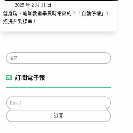
2025 年 2 月 11 日
健身房、瑜珈教室學員時常爽約？「自動停權」1
招提升到課率！
訂閱電子報
E
m
a
訂閱
i
l
*