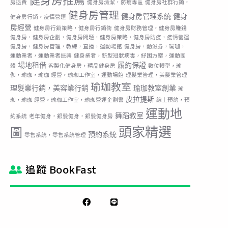
健身房推薦
房退費
健身房清潔，防疫專區
健身房社群行銷，
健身房管理
健身房管理系統
健身
健身房行銷，疫情營運
房經營
健身房行銷策略，健身房行銷術
健身房財務管理，健身房賺錢
健身房，健身房企劃，健身房問題，健身房策略，健身房防疫，疫情營運
健身房，健身房管理，教練，直播，運動場館
健身房，動滋券，瑜珈，
運動業者，運動業者振興
健身業者，新型冠狀病毒，紓困方案，運動團
場地租借
履約保證
體
客製化健身房，精品健身房
數位轉型，瑜
伽，瑜珈，瑜珈 經營，瑜珈工作室，運動場館
理髮業管理，美髮業管理
瑜珈教室
理髮業行銷，美容業行銷
瑜珈教室創業
瑜
皮拉提斯
珈，瑜珈 經營，瑜珈工作室，瑜珈營運企劃書
線上預約，預
運動地
舞蹈教室
約系統
老年健身，銀髮健身，銀髮健身房
頭家精選
圖
預約系統
零售系統，零售系統管理
追蹤 BookFast