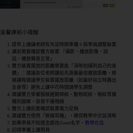
溫馨課前小提醒
提早上課讓老師有充足時間準備＋與學員調整裝置
課前需要確認雙方裝置 「攝影、播放影像、說
話、播放聲音正常」
雙方裝置擺放的距離需要能「清晰拍攝到自己的身
體」：建議各位老師課前先測量最佳擺放距離，根
據課程建議學生裝置擺放距離（如最好站立時露出
全身等）避免上課中花時間請學生調整
建議雙方穿著服裝避開條紋、動物斑紋、格紋等複
雜的圖案，容易干擾視線
雙方上課前要確認裝置電力足夠
建議雙方使用「無線耳機」，確保教學中交談清晰
如果學員不知道怎麼改Zoom名字，
教學在這
記得準備上課用具