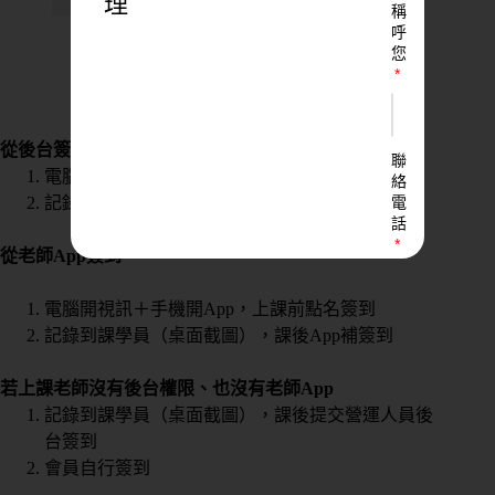
理
稱
呼
您
↓ 以下各種簽到方式任選 ↓
從後台簽到
聯
電腦開視訊＋後台課表，上課前點名簽到
絡
電
記錄到課學員 （桌面截圖），課後補簽到
話
從老師App簽到
電腦開視訊＋手機開App，上課前點名簽到
LINE
記錄到課學員（桌面截圖），課後App補簽到
ID
若上課老師沒有後台權限、也沒有老師App
記錄到課學員（桌面截圖），課後提交營運人員後
您
台簽到
的
會員自行簽到
業