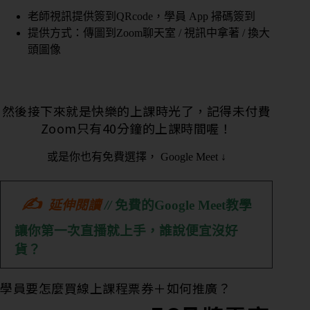
態
老師視訊提供簽到QRcode，學員 App 掃碼簽到
提供方式：傳圖到Zoom聊天室 / 視訊中拿著 / 換大
頭圖像
營
業
狀
然後接下來就是快樂的上課時光了，記得未付費
態
Zoom只有40分鐘的上課時間喔！
或是你也有免費選擇， Google Meet ↓
想
了
解
✍
的
延伸閱讀
//
免費的Google Meet教學
內
讓你第一次直播就上手，誰說便宜沒好
容
貨？
團
課
學員要怎麼買線上課程票券＋如何推廣？
或