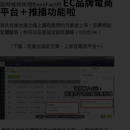
EC品牌電商
期
這時候就使用BookFast的
平台＋推播功能啦
課
管
理
首先在後台建立線上課程使用的方案並上架，如果想設
定體驗券，你可以任意設定超低價格，0元也OK！
私
人
（下圖：在後台設定方案，上架在電商平台～）
／
教
練
課
管
理
會
籍
進
出
場