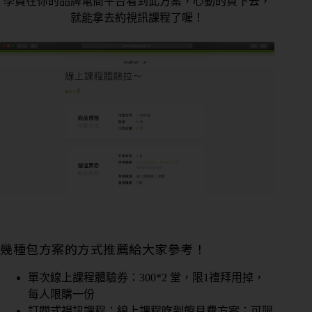
學員在你的品牌電商平台看到此方案，心動的買下去，
控
就能拿去約視訊課程了喔！
管
多
元
金
流
會
員
系
統
免
費
預
幾種包方案的方式推薦給大家參考！
約
諮
單次線上課程體驗券：300*2 堂，限1禮拜用掉，
詢
每人限購一份
訂閱式視訊課程：線上課程吃到飽月費方案：可限