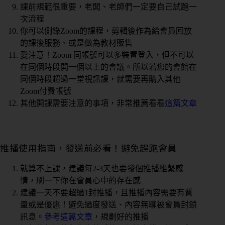
課前規範很重要，老闆、老師們一定要自己試跑一
次流程
你可以側錄Zoom的課程，剪輯後作為給會員回放
的課後服務、或是做為教材販售
愛注意！Zoom 同帳號可以多裝置登入，但不可以
在同個時段開一個以上的會議。所以若您的會館在
同個時段超過一堂視訊課，就需要再購入其他
Zoom付費帳號
其他開課需要注意的事項，非常推薦看看
這篇文章
推播使用指南，發送前必看！避免趕跑會員
就算不上課，建議每2-3天也要發個推播維繫感
情，刷一下你在會員心中的存在感
建議一天不要超過1封推播，且推播內容需要有質
量或是優惠！避免過度發送、內容無聊被會員封鎖
訊息。
參考這篇文章
，規劃好的推播