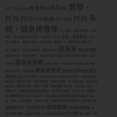
bookfast 教學，
bookfast教學
2025
POS
POS 系
POS
POS系統
POS 系統
統，健身房管理
POS 系統，健身房管理，疫情
POS 系統，零售系統
專區，疫情營運
POS 系統，無線零售
三倍
券，健身房，振興三倍券，瑜珈教室，運動中心，運動業者
健身工作
健身房
健身房倒閉
室，健身房，客製化健身房，精品健身房
健身房利潤，健身房獲利，健身房管理，健身房賺錢
健身房問題，健身
健身房推薦
房退費
健身房清潔，防疫專區
健身房社群行銷，
健身房管理
健身房管理系統
健身
健身房行銷，疫情營運
房經營
健身房行銷策略，健身房行銷術
健身房財務管理，健身房賺錢
健身房，健身房企劃，健身房問題，健身房策略，健身房防疫，疫情營運
健身房，健身房管理，教練，直播，運動場館
健身房，動滋券，瑜珈，
運動業者，運動業者振興
健身業者，新型冠狀病毒，紓困方案，運動團
場地租借
履約保證
體
客製化健身房，精品健身房
數位轉型，瑜
伽，瑜珈，瑜珈 經營，瑜珈工作室，運動場館
理髮業管理，美髮業管理
瑜珈教室
理髮業行銷，美容業行銷
瑜珈教室創業
瑜
皮拉提斯
珈，瑜珈 經營，瑜珈工作室，瑜珈營運企劃書
線上預約，預