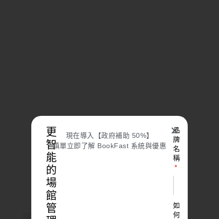
✕
更
品
現在導入【政府補助 50%】
牌
智
填單立即了解 BookFast 系統與優惠
名
能
稱
的
場
館
如
管
何