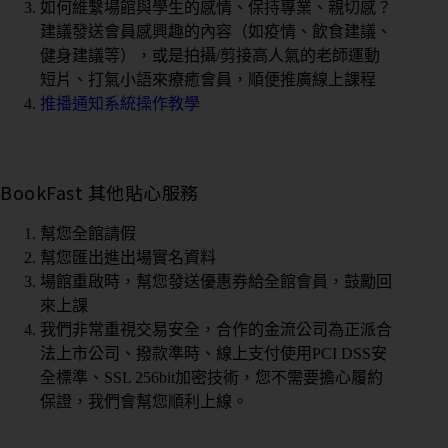
如何維繫場館與學生的感情、保持專業、親切感？
建議發送會員感興趣的內容（如疫情、飲食建議、
健身建議等），或是拍攝/剪接高人氣的老師運動
短片、打氣小語來療癒會員，順便推廣線上課程
推播通知系統操作教學
BookFast 其他貼心服務
幫您全館請假
幫您匯出進出場實名資料
場館重啟時，幫您發送優惠券給全館會員，鼓勵回
來上課
我們非常重視交易安全，合作的金流公司為正派合
法上市公司、撥款準時、
線上支付使用PCI DSS安
全標準、SSL 256bit加密技術，您不需要擔心履約
保證，我們會幫您順利上線。