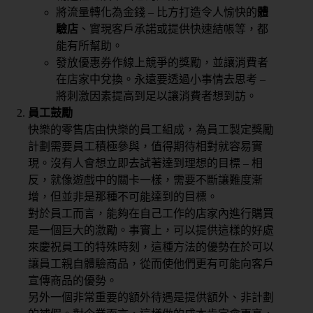
將流量轉化為金錢 – 比方打造令人愉快的
體
驗店
、實現客戶承諾或提供快速結帳等，都
能有所幫助。
發放優惠券作線上競爭的獎勵，並讓消費者
在店家中兌換。永遠要透過小事情去思考 –
將刺激因素提高到足以讓消費者想到訪。
員工鼓勵
快樂的零售店由快樂的員工組成，為員工製定獎勵
計劃需要員工積極參與，值得期待相對就容易實
現。沒有人會想立即去試著達到理想的目標 – 相
反，就像遊戲中的關卡一樣，需要不斷讓難度漸
增，但並非是那種不可能達到的目標。
對於員工而言，能夠在自己工作的店家內進行購買
是一個巨大的激勵。事實上，可以提供這樣的好處
來慶祝員工的特殊時刻，這種方法的優勢在於可以
讓員工親自體驗商品，從而使他們更有可能向客戶
宣傳商品的優勢。
另外一個非常重要的額外待遇是提供額外、非計劃