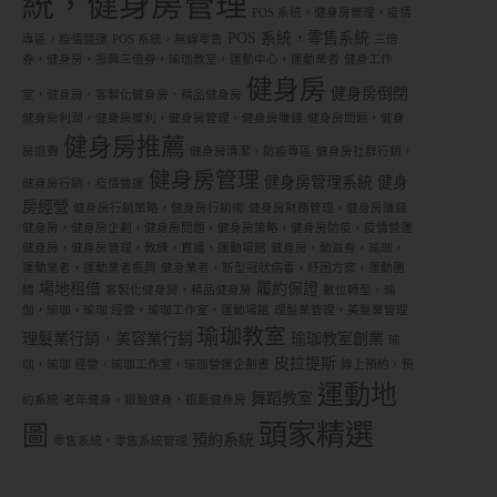
統，健身房管理
POS 系統，健身房管理，疫情
POS 系統，零售系統
專區，疫情營運
POS 系統，無線零售
三倍
券，健身房，振興三倍券，瑜珈教室，運動中心，運動業者
健身工作
健身房
健身房倒閉
室，健身房，客製化健身房，精品健身房
健身房利潤，健身房獲利，健身房管理，健身房賺錢
健身房問題，健身
健身房推薦
房退費
健身房清潔，防疫專區
健身房社群行銷，
健身房管理
健身房管理系統
健身
健身房行銷，疫情營運
房經營
健身房行銷策略，健身房行銷術
健身房財務管理，健身房賺錢
健身房，健身房企劃，健身房問題，健身房策略，健身房防疫，疫情營運
健身房，健身房管理，教練，直播，運動場館
健身房，動滋券，瑜珈，
運動業者，運動業者振興
健身業者，新型冠狀病毒，紓困方案，運動團
場地租借
履約保證
體
客製化健身房，精品健身房
數位轉型，瑜
伽，瑜珈，瑜珈 經營，瑜珈工作室，運動場館
理髮業管理，美髮業管理
瑜珈教室
理髮業行銷，美容業行銷
瑜珈教室創業
瑜
皮拉提斯
珈，瑜珈 經營，瑜珈工作室，瑜珈營運企劃書
線上預約，預
運動地
舞蹈教室
約系統
老年健身，銀髮健身，銀髮健身房
頭家精選
圖
預約系統
零售系統，零售系統管理