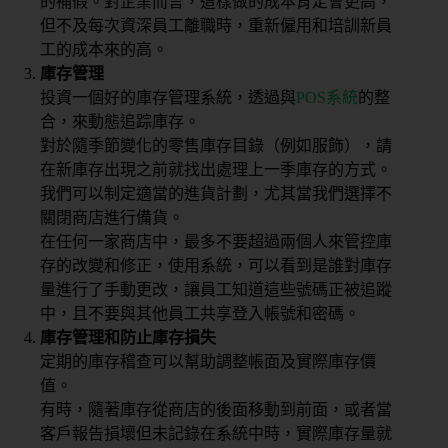
的補假。對企業而言，這樣做的成本肯定會更高，
但不及每次資深員工離職時，重新僱用和培訓新員
工的成本來的高。
庫存管理
投資一個好的庫存管理系統，透過與
POS系統
的整
合，來動態追踪庫存。
對於隨季節變化的零售庫存目錄（例如服飾），請
在新庫存出現之前就找出處理上一季庫存的方式。
我們可以制定適當的進貨計劃，尤其當我們選擇不
關閉商店進行備貨。
在任何一家商店中，最多不要超過兩個人來管控庫
存的改變和修正，使用系統，可以看到是誰對庫存
量進行了手動更改，讓員工知道這些號碼正被追蹤
中，且不要與其他員工共享登入帳號和密碼。
庫存管理和防止庫存損失
定期的庫存稽查可以幫助調整帳面及實際庫存價
值。
有時，隨著庫存從商店的後面移動到前面，或者當
客戶報告損壞但未記錄在系統中時，實際庫存量就