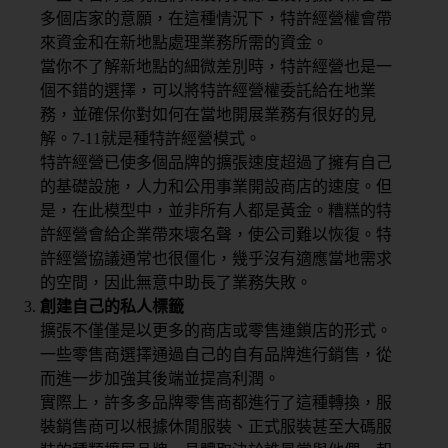
控
多個店家的意願，在這種情況下，特許經營權會帶
管
來資金和在新地點處理業務所需的資金。
當你不了解新地點的細微差別時，特許經營也是一
多
個不錯的選擇，可以將特許經營權委託給在地業
元
務，並確保你對如何在當地開展業務有很好的見
金
解。7-11就是種特許經營模式。
流
特許經營已使多個品牌的擴張速度超過了擁有自己
的基礎設施，人力和公用事業開設商店的速度。但
會
是，在此模型中，並非所有人都是黃金。糟糕的特
員
許經營會給企業帶來壞名聲，使公司難以恢復。特
系
許經營協議通常也很僵化，幾乎沒有適應當地需求
統
的空間，因此無意中助長了業務失敗。
創建自己的私人標籤
免
擴張不僅僅是以更多的商店或零售連鎖店的形式。
費
預
一些零售商選擇通過自己的自有品牌進行銷售，從
約
而進一步加強其後端並提高利潤。
諮
實際上，許多多品牌零售商都進行了這種轉換，服
詢
裝銷售商可以根據休閒服裝、正式服裝甚至大碼服