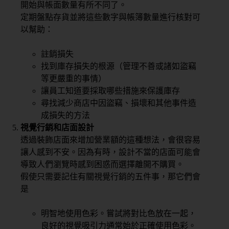
開始與帳面數量有所不同了。
定期盤點存貨並將這些數字與帳簿數量進行核對可
以幫助：
註銷損失
找到庫存損失的根源（管理不善或諸如盜竊
等更嚴重的事情）
讓員工知道要採取哪些措施來保護庫存
尋找減少商店中因盜竊、損壞和其他事件造
成損失的方法
視覺行銷和店面設計
透過裝飾店面來增加營業額的這種想法，會很容易
讓人感到不安。因為有時，設計不當的店面可能會
導致人們瀏覽時感到困惑而選擇離開不購買。
假使只需要記住有關視覺行銷的五件事，那它們會
是
明智地使用色彩。嘗試將對比色放在一起，
良好的視覺吸引力通常始於正確使用色彩。