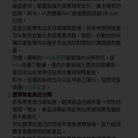
速度更快；緊隨其後的是無現金支付、讀卡機等的
出現。如今，人們通過NFC或僅通過掃描QR code
付款。
這些只是零售店支付領域的發展，有效地使用技術
可以幫助自動化多個業務流程，例如，自動化的採
購訂單管理可以幾乎完全消除對重新訂購週期的擔
憂。
同樣，傳統的
POS系統
已被雲端POS所取代，該
POS
保護了數據，僅向少數幾個人提供訪問權限，
並且可以在世界任何地方獲得即時報告。
如今，這樣的系統也可以在平板上運行，從而完全
改變
POS的定義
。
選擇智能產品分類
許多零售商已經知道，選擇產品分類不是一次性的
過程。相反，產品分類必須反映出依據消費者偏好
而不斷變化。
可以選擇在自己的領域中成為思想領袖，並介紹消
費者喜歡使用的新產品。