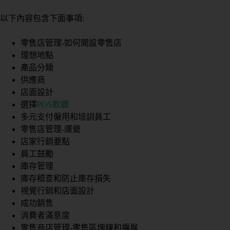
以下內容包含下面事項:
零售店管理-如何開設零售店
理想地點
產品分類
供應商
店面設計
選擇
POS軟體
多元支付僱用和培訓員工
零售店管理-運營
店家行銷要點
員工鼓勵
庫存管理
庫存稽查和防止庫存損失
視覺行銷和店面設計
成功銷售
消費者滿意度
零售商店管理-零售區塊鍊和擴展