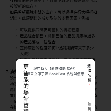
存都會佔用倉儲空間，且留下較少的營運資本可以
投資新的庫存。
如果希望擺脫多餘的庫存，可以選擇進行大幅折扣
銷售。此類銷售的成功取決於多種因素，例如
可以提供同時仍可獲利的折扣程度
產品組合銷售，將銷售佳的產品與庫存過多
的產品綁成一個組合
宣傳廣告的程度如何? 促銷期間帶來了多少
人流?
庫存很快的成為滯銷品，快速清除庫存在庫
✕
更
存管理上是一門學問。
品
現在導入【政府補助 50%】
牌
消費者滿意度
智
填單立即了解 BookFast 系統與優惠
名
幾十年來，零售企業一直在努力尋找準確衡量顧客
能
稱
滿意度的方法。大多數體驗不愉快的客戶根本不會
的
再回來。另外還存在一種令買家後悔的問題：顧客
場
買回家後意識到他們花了太多錢，或者產品的價值
館
不值得花這些錢。
如
管
在這兩種情況下，都不太可能會聽到有關該體驗的
何