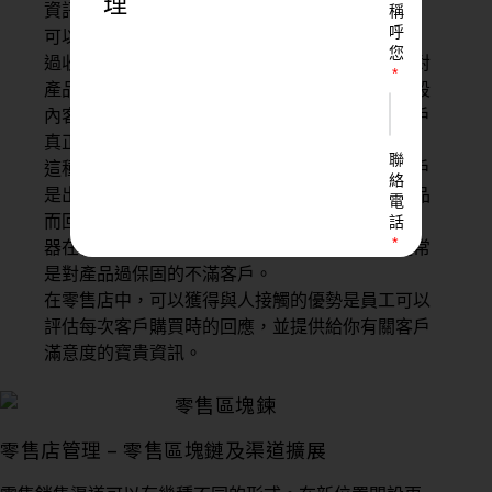
理
資訊。
稱
呼
可以使用適當的CRM系統來執行這樣的操作：通
您
過收集來自各個銷售管道的客戶數據，衡量他們對
產品電子郵件發送者的響應，以及估算在給定時段
內客戶拜訪的次數，可以看到有多少百分比的客戶
真正對你的品牌感到滿意。
聯
這種方法的明顯缺陷是，我們永遠不知道哪個客戶
絡
是出於強迫而再次購買，而哪個客戶是因為新產品
電
而回購。例如，眾所周知的事實是Apple手機充電
話
器在使用幾年後就丟棄了，因此充電器購買者通常
是對產品過保固的不滿客戶。
在零售店中，可以獲得與人接觸的優勢是員工可以
評估每次客戶購買時的回應，並提供給你有關客戶
LINE
ID
滿意度的寶貴資訊。
您
零售店管理 – 零售區塊鏈及渠道擴展
的
業