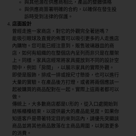
與其他潛在供應商相比，產品的整體價格
與供應商簽署明確的合約，以確保在發生投
訴時受到法律的保護。
店面設計
曾經走進一家商店，對它的外觀完全著迷嗎？
能吸引眼球及直覺的佈置可以吸引更多的人走進店
內購物。您可能已經注意到，販售玻璃器皿的商
店，如何有組織的在整個店內呈列而非只是在層架
上。同樣，家具店經常將家具擺放到不同的設計空
間中，例如「房間」，以展示家具的實際外觀。
即使是服飾，排成一排或按尺寸懸掛，也可以進行
大量的實驗。在產品後方打燈，或者將兩個應該一
起被購買的商品配對在一起。實際上這兩者都可以
做。
傳統上，大多數商店都是U形的，從入口處開始到
結帳櫃檯結束，以提供最大的產品能見度。如果你
知道客戶是帶著特定目的來到店內，請優先突顯該
商品並將其他商品散落在主商品周圍，以刺激更多
的消費。