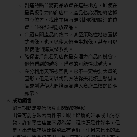
創造熱點並將商品放置在這些地方，即使在
最具吸引力的商店中，產品也必須始終佔據
中心位置，找出在店內能引起瞬間關注的位
置，並在那裡擺放產品。
介紹有關產品的故事，甚至策略性地放置樣
式圖像，也可以使人們產生想像，甚至可以
促使他們購買整系列。
確保客戶能看到店內最有潛力商品的機會，
他們看到的越多，購買的可能性就越大。
充分利用天花板空間。它不一定需要大量的
圖形，但是可以找到方法從天花板上懸掛商
品或創造使人們抬頭並進入商店二樓的照明
顯示。
成功銷售
銷售期間是零售店真正閃耀的時候！
出售可能意味著兩件事：跟上節慶的旺季或出清存
貨。許多零售店並不認為第二種情況是件好事，但
是，出清庫存總比保留庫存更好，任何未售出的庫