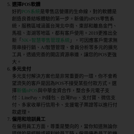
選擇POS軟體
好的
POS系統
是零售店營運的生命線，對的軟體是
創造良善結帳體驗的第一步。新儀的nPOS零售系
統，服務區域涵蓋台灣北中南、東部和離島金門、
馬祖、澎湖等地區，都有客戶使用。2019更推出全
新「
NK+智慧零售管理系統
」，可因應客戶需求無
限串接行銷、AI智慧管理、會員分析等多元的擴充
工具，透過完善的開店資源串連，讓您的POS更強
大。
多元支付
多元支付解決方案也是非常重要的一環，你不會希
望流失的客戶是因為POS不接受某些付款方式。選
擇
新儀nPOS
與中華金資合作，整合多元電子支
付：LinePay、Pi錢包、台灣Pay、支付寶、微信支
付、多家收單行信用卡、支援電子票證等以進行付
款處理。
僱用和培訓員工
在僱用員工方面，尊重是雙向的，當你知道無論你
提供的是經驗或福利給員工時，僱用優秀員工的機