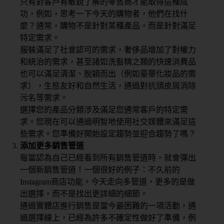
只有對客戶有敏銳了解的零售商才能取得這種成
功，例如，思考一下今天的購物者，他們在找什
麼？通常，購物不是針對某種產品，而是針對滿足
特定需求。
服裝滿足了社會認可的需求，奢侈品增加了對權力
和統治的需求，甚至諸如洗髮精之類的快速消費品
也可以滿足清潔、脫穎而出（例如豪華化妝品的需
求），生態友好和自然生活，通過對抗頭皮屑消除
污名等需求。
選擇您的產品分類涉及滿足您通常客戶的特定需
求。您現在可以通過明智地使用社交媒體來滿足這
些需求。您準備好開始設定趨勢並迎合趨勢了嗎？
添加更多銷售管道
每當認為自己已經看到所有銷售管道時，就會彈出
一個新銷售管道！一個很好的例子：不久前的
Instagram商店功能。今天走向多管道，更多的是做
出選擇，而不是找出更詳細的細節。
通過實體店進行銷售是當今最困難的一項活動，通
過選擇線上，已經為許多不確定性做好了準備，例