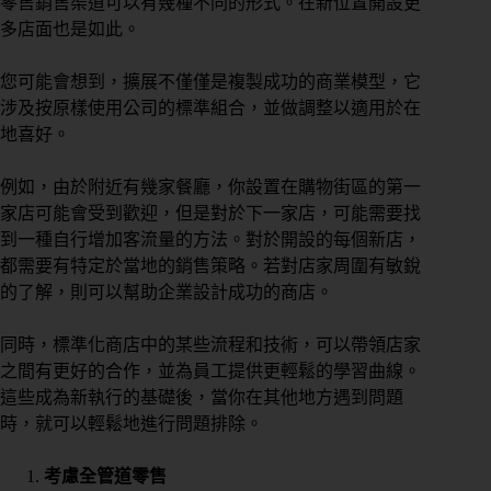
零售銷售渠道可以有幾種不同的形式。在新位置開設更
態
多店面也是如此。
您可能會想到，擴展不僅僅是複製成功的商業模型，它
涉及按原樣使用公司的標準組合，並做調整以適用於在
營
業
地喜好。
狀
態
例如，由於附近有幾家餐廳，你設置在購物街區的第一
家店可能會受到歡迎，但是對於下一家店，可能需要找
到一種自行增加客流量的方法。對於開設的每個新店，
想
都需要有特定於當地的銷售策略。若對店家周圍有敏銳
了
的了解，則可以幫助企業設計成功的商店。
解
的
內
同時，標準化商店中的某些流程和技術，可以帶領店家
容
之間有更好的合作，並為員工提供更輕鬆的學習曲線。
這些成為新執行的基礎後，當你在其他地方遇到問題
團
時，就可以輕鬆地進行問題排除。
課
或
考慮全管道零售