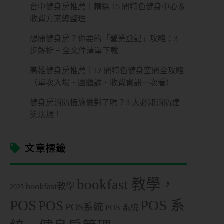
台中健身房推薦｜精選 15 間特色健身中心＆
收費方案總整理
想開健身房？你要的「營業登記」攻略：3
步解析 + 全文件清單下載
高雄健身房推薦｜12 間特色健身空間全攻略
（單次入場・團體課・收費資訊一次看）
健身房消防措施做對了嗎？3 大必知消防建
築法規！
文章標籤
bookfast 教學，
bookfast教學
2025
POS
POS 系
POS
POS系統
POS 系統