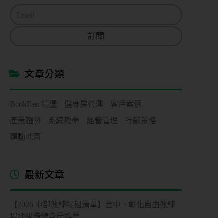
E
m
a
訂閱
i
l
*
文章分類
BookFast 精選
健身房營運
客戶案例
產業趨勢
系統教學
經營管理
行銷策略
運動地圖
最新文章
【2026 中部教練場租清單】台中、彰化自由教練
場地租借健身房推薦