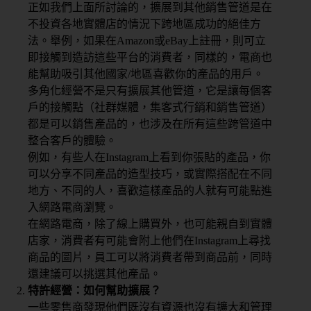
期
正如我們上面所討論的，擴展到其他銷售管道是在
課
不投資各地實體店的情況下跨地區成功的絕佳方
管
法。舉例，如果在Amazon或eBay上註冊，則可立
理
即接觸到造訪這些平台的消費者，同樣的，電商也
能幫助吸引其他國家/地區喜歡你的產品的用戶。
私
多角化經營不是只有擴展其他管道，它是讓每個客
人
戶的接觸點（社群媒體，集客式行銷和銷售管道）
／
都是可以銷售產品的，也涉及在所有這些跨管道中
教
整合客戶的體驗。
練
例如，有些人在Instagram上看到你張貼的產品，你
課
可以分享不同產品的造型技巧，或實際搭配在不同
管
地方、不同的人，喜歡這樣產品的人就有可能點進
理
入網路電商瀏覽。
在網路電商，除了線上購買外，也可能親自到實體
會
店家，消費者有可能會附上他們在Instagram上尋找
籍
商品的圖片，員工可以將消費者帶到商品前，同時
進
還建議可以挑選其他產品。
出
特許經營：如何幫助擴展？
場
一些零售商發現他們既沒有資源也沒有擴大和管理