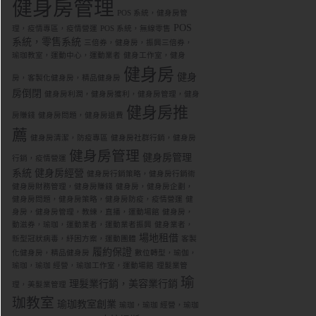
健身房管理
POS 系統，健身房管
POS
理，疫情專區，疫情營運
POS 系統，無線零售
系統，零售系統
三倍券，健身房，振興三倍券，
瑜珈教室，運動中心，運動業者
健身工作室，健身
健身房
健身
房，客製化健身房，精品健身房
房倒閉
健身房利潤，健身房獲利，健身房管理，健身
健身房推
房賺錢
健身房問題，健身房退費
薦
健身房清潔，防疫專區
健身房社群行銷，健身房
健身房管理
健身房管理
行銷，疫情營運
系統
健身房經營
健身房行銷策略，健身房行銷術
健身房財務管理，健身房賺錢
健身房，健身房企劃，
健身房問題，健身房策略，健身房防疫，疫情營運
健
身房，健身房管理，教練，直播，運動場館
健身房，
動滋券，瑜珈，運動業者，運動業者振興
健身業者，
場地租借
新型冠狀病毒，紓困方案，運動團體
客製
履約保證
化健身房，精品健身房
數位轉型，瑜伽，
瑜珈，瑜珈 經營，瑜珈工作室，運動場館
理髮業管
瑜
理髮業行銷，美容業行銷
理，美髮業管理
珈教室
瑜珈教室創業
瑜珈，瑜珈 經營，瑜珈