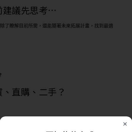
前建議先思考…
除了瞭解目前所需，還能隨著未來拓展計畫，找到最適
？
賃、直購、二手？
說可能沒有這麼高的預算，或者健身房設備希望能隨時
✕
以考慮『租』健身器材來節省成本，測試市場接受度。