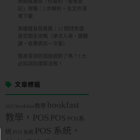
想開健身房？你要的「營業登
記」攻略：3 步解析 + 全文件清
單下載
高雄健身房推薦｜12 間特色健
身空間全攻略（單次入場・團體
課・收費資訊一次看）
健身房消防措施做對了嗎？3 大
必知消防建築法規！
文章標籤
bookfast
bookfast教學
2025
教學，POS
POS
POS系
POS 系統，
統
POS 系統