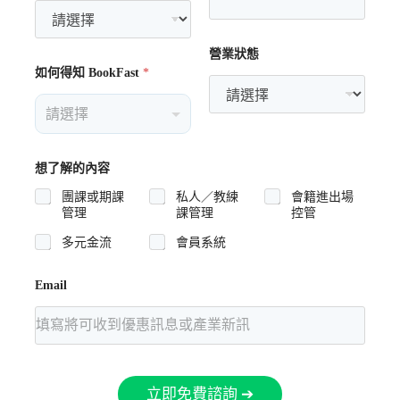
營業狀態
如何得知 BookFast
*
費換取在期限內使用設備的服務。費用通常已包含租賃
想了解的內容
需額外的費用，尤其像場館營運系統、飛輪、橢圓機等
明必須確保產品沒有損毀等相關條款，否則需要相關賠
團課或期課
私人／教練
會籍進出場
管理
課管理
控管
多元金流
會員系統
Email
，但直接購入也以專屬於他的優點：
立即免費諮詢 ➔