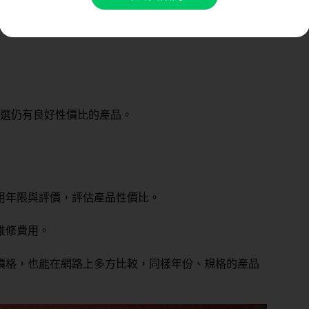
要特定的健身器材、設備規格必須訂製，或確定要長久
購入。
選仍有良好性價比的產品。
用年限與評價，評估產品性價比。
維修費用。
價格，也能在網路上多方比較，同樣年份、規格的產品