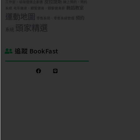
皮拉提斯
工作室，瑜珈營運企劃書
線上預約，預約
舞蹈教室
系統
老年健身，銀髮健身，銀髮健身房
運動地圖
預約
零售系統，零售系統管理
頭家精選
系統
追蹤 BookFast