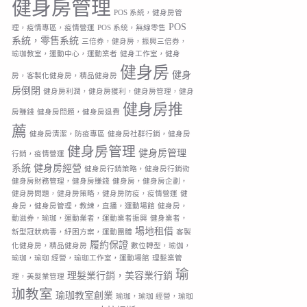
健身房管理
POS 系統，健身房管
POS
理，疫情專區，疫情營運
POS 系統，無線零售
系統，零售系統
三倍券，健身房，振興三倍券，
瑜珈教室，運動中心，運動業者
健身工作室，健身
健身房
健身
房，客製化健身房，精品健身房
房倒閉
健身房利潤，健身房獲利，健身房管理，健身
健身房推
房賺錢
健身房問題，健身房退費
薦
健身房清潔，防疫專區
健身房社群行銷，健身房
健身房管理
健身房管理
行銷，疫情營運
系統
健身房經營
健身房行銷策略，健身房行銷術
健身房財務管理，健身房賺錢
健身房，健身房企劃，
健身房問題，健身房策略，健身房防疫，疫情營運
健
身房，健身房管理，教練，直播，運動場館
健身房，
動滋券，瑜珈，運動業者，運動業者振興
健身業者，
場地租借
新型冠狀病毒，紓困方案，運動團體
客製
履約保證
化健身房，精品健身房
數位轉型，瑜伽，
瑜珈，瑜珈 經營，瑜珈工作室，運動場館
理髮業管
瑜
理髮業行銷，美容業行銷
理，美髮業管理
珈教室
瑜珈教室創業
瑜珈，瑜珈 經營，瑜珈