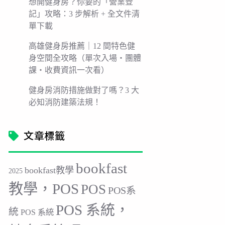
想開健身房？你要的「營業登
記」攻略：3 步解析 + 全文件清
單下載
高雄健身房推薦｜12 間特色健
身空間全攻略（單次入場・團體
課・收費資訊一次看）
健身房消防措施做對了嗎？3 大
必知消防建築法規！
文章標籤
bookfast
bookfast教學
2025
教學，POS
POS
POS系
POS 系統，
統
POS 系統