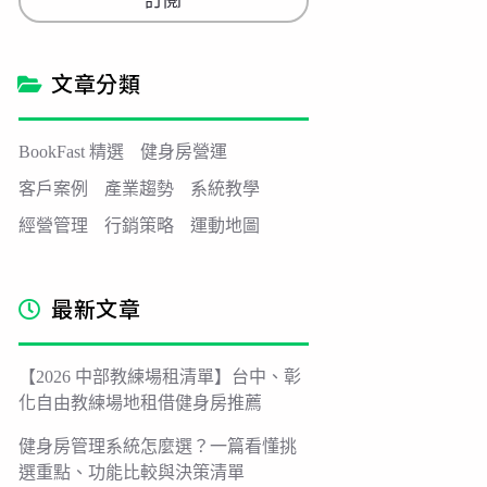
訂閱
i
l
*
文章分類
BookFast 精選
健身房營運
客戶案例
產業趨勢
系統教學
經營管理
行銷策略
運動地圖
最新文章
【2026 中部教練場租清單】台中、彰
化自由教練場地租借健身房推薦
健身房管理系統怎麼選？一篇看懂挑
選重點、功能比較與決策清單