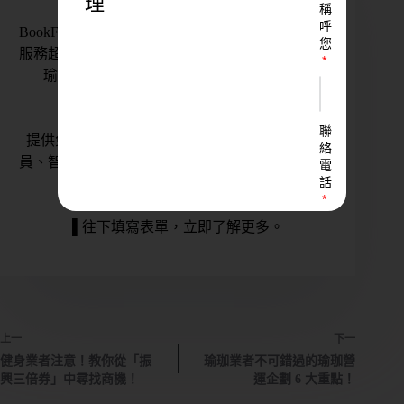
理
稱
呼
BookFast 是台灣運動產業智能管理系統的領軍者，
您
服務超過 1000+ 品牌，包含知名連鎖品牌，如全真
瑜伽、Jexer、MORE FIT、Pulse Gym、KX
Pilates、聯新國際醫療等。
聯
提供免押金金流、完善的營運管理系統，整合會
絡
員、智能門禁、會籍、帳務、行銷管理，讓不同規
電
話
模的店家都能輕鬆做生意。
▌往下填寫表單，立即了解更多。
LINE
ID
上一
下一
您
健身業者注意！教你從「振
瑜珈業者不可錯過的瑜珈營
的
興三倍券」中尋找商機！
運企劃 6 大重點！
業