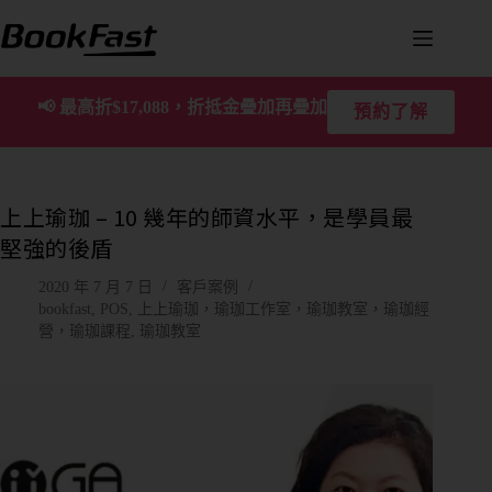
📢
最高折$17,088，折抵金疊加再疊加
預約了解
上上瑜珈 – 10 幾年的師資水平，是學員最
堅強的後盾
2020 年 7 月 7 日
客戶案例
bookfast
,
POS
,
上上瑜珈，瑜珈工作室，瑜珈教室，瑜珈經
營，瑜珈課程
,
瑜珈教室