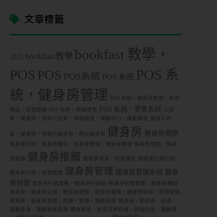
文章標籤
bookfast 教學，
bookfast教學
2025
POS
POS 系
POS
POS系統
POS 系統
統，健身房管理
POS 系統，健身房管理，疫情
POS 系統，零售系統
專區，疫情營運
POS 系統，無線零售
三倍
券，健身房，振興三倍券，瑜珈教室，運動中心，運動業者
健身工作
健身房
健身房倒閉
室，健身房，客製化健身房，精品健身房
健身房利潤，健身房獲利，健身房管理，健身房賺錢
健身房問題，健身
健身房推薦
房退費
健身房清潔，防疫專區
健身房社群行銷，
健身房管理
健身房管理系統
健身
健身房行銷，疫情營運
房經營
健身房行銷策略，健身房行銷術
健身房財務管理，健身房賺錢
健身房，健身房企劃，健身房問題，健身房策略，健身房防疫，疫情營運
健身房，健身房管理，教練，直播，運動場館
健身房，動滋券，瑜珈，
運動業者，運動業者振興
健身業者，新型冠狀病毒，紓困方案，運動團