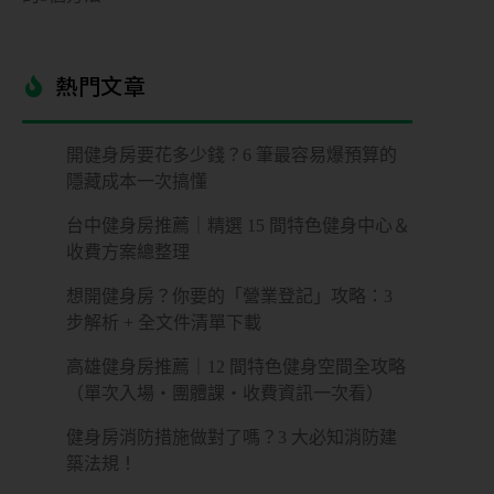
控
管
熱門文章​
多
元
金
開健身房要花多少錢？6 筆最容易爆預算的
流
隱藏成本一次搞懂
台中健身房推薦｜精選 15 間特色健身中心＆
會
收費方案總整理
員
系
想開健身房？你要的「營業登記」攻略：3
統
步解析 + 全文件清單下載
免
費
高雄健身房推薦｜12 間特色健身空間全攻略
預
（單次入場・團體課・收費資訊一次看）
約
諮
健身房消防措施做對了嗎？3 大必知消防建
詢
築法規！