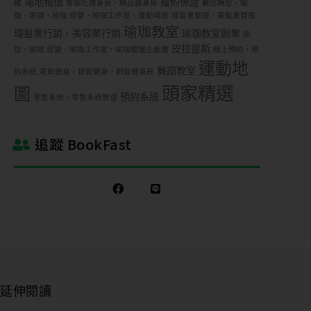
場地租借
履約保證
體
客製化健身房，精品健身房
數位轉型，瑜
伽，瑜珈，瑜珈 經營，瑜珈工作室，運動場館
理髮業管理，美髮業管理
瑜珈教室
理髮業行銷，美容業行銷
瑜珈教室創業
瑜
皮拉提斯
珈，瑜珈 經營，瑜珈工作室，瑜珈營運企劃書
線上預約，預
運動地
舞蹈教室
約系統
老年健身，銀髮健身，銀髮健身房
頭家精選
圖
預約系統
零售系統，零售系統管理
追蹤 BookFast
延伸閱讀