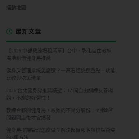
期
運動地圖
課
管
理
最新文章
私
人
【2026 中部教練場租清單】台中、彰化自由教練
／
場地租借健身房推薦
教
練
健身房管理系統怎麼選？一篇看懂挑選重點、功能
課
比較與決策清單
管
2026 台北健身房推薦精選：17 間自由訓練友善場
理
館，不綁約好彈性！
會
教練合夥開健身房，最難的不是分股份！4個營運
籍
問題開店後才會爆發
進
出
健身房排課管理怎麼做？解決超額報名與排課衝突
場
的3個方法