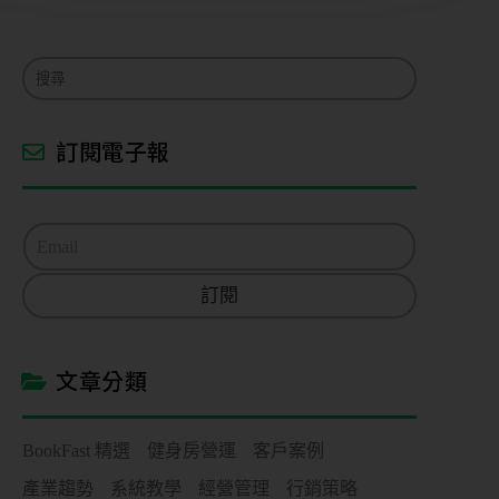
態
營
業
訂閱電子報
狀
態
E
m
想
a
了
訂閱
i
解
l
的
*
內
容
文章分類
團
BookFast 精選
健身房營運
客戶案例
課
或
產業趨勢
系統教學
經營管理
行銷策略