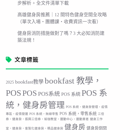
步解析 + 全文件清單下載
高雄健身房推薦｜12 間特色健身空間全攻略
（單次入場・團體課・收費資訊一次看）
健身房消防措施做對了嗎？3 大必知消防建
築法規！
文章標籤
bookfast 教學，
bookfast教學
2025
POS
POS 系
POS
POS系統
POS 系統
統，健身房管理
POS 系統，健身房管理，疫情
POS 系統，零售系統
專區，疫情營運
POS 系統，無線零售
三倍
券，健身房，振興三倍券，瑜珈教室，運動中心，運動業者
健身工作
健身房
健身房倒閉
室，健身房，客製化健身房，精品健身房