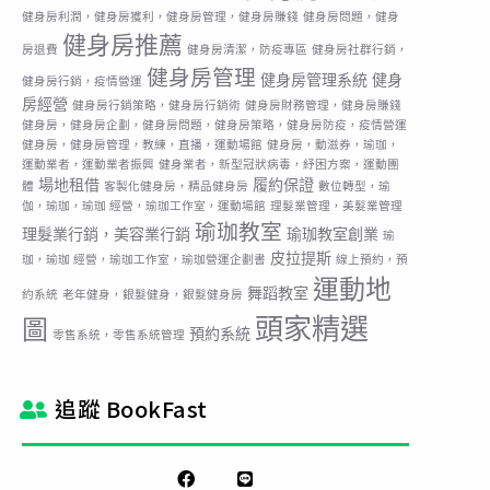
健身房利潤，健身房獲利，健身房管理，健身房賺錢
健身房問題，健身
健身房推薦
房退費
健身房清潔，防疫專區
健身房社群行銷，
健身房管理
健身房管理系統
健身
健身房行銷，疫情營運
房經營
健身房行銷策略，健身房行銷術
健身房財務管理，健身房賺錢
健身房，健身房企劃，健身房問題，健身房策略，健身房防疫，疫情營運
健身房，健身房管理，教練，直播，運動場館
健身房，動滋券，瑜珈，
運動業者，運動業者振興
健身業者，新型冠狀病毒，紓困方案，運動團
場地租借
履約保證
體
客製化健身房，精品健身房
數位轉型，瑜
伽，瑜珈，瑜珈 經營，瑜珈工作室，運動場館
理髮業管理，美髮業管理
瑜珈教室
理髮業行銷，美容業行銷
瑜珈教室創業
瑜
皮拉提斯
珈，瑜珈 經營，瑜珈工作室，瑜珈營運企劃書
線上預約，預
運動地
舞蹈教室
約系統
老年健身，銀髮健身，銀髮健身房
頭家精選
圖
預約系統
零售系統，零售系統管理
追蹤 BookFast