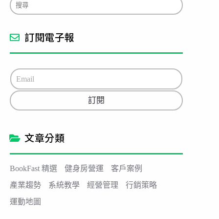
訂閱電子報
E
m
a
訂閱
i
l
*
文章分類
BookFast 精選
健身房營運
客戶案例
產業趨勢
系統教學
經營管理
行銷策略
運動地圖