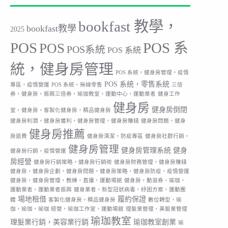
bookfast 教學，
bookfast教學
2025
POS
POS 系
POS
POS系統
POS 系統
統，健身房管理
POS 系統，健身房管理，疫情
POS 系統，零售系統
專區，疫情營運
POS 系統，無線零售
三倍
券，健身房，振興三倍券，瑜珈教室，運動中心，運動業者
健身工作
健身房
健身房倒閉
室，健身房，客製化健身房，精品健身房
健身房利潤，健身房獲利，健身房管理，健身房賺錢
健身房問題，健身
健身房推薦
房退費
健身房清潔，防疫專區
健身房社群行銷，
健身房管理
健身房管理系統
健身
健身房行銷，疫情營運
房經營
健身房行銷策略，健身房行銷術
健身房財務管理，健身房賺錢
健身房，健身房企劃，健身房問題，健身房策略，健身房防疫，疫情營運
健身房，健身房管理，教練，直播，運動場館
健身房，動滋券，瑜珈，
運動業者，運動業者振興
健身業者，新型冠狀病毒，紓困方案，運動團
場地租借
履約保證
體
客製化健身房，精品健身房
數位轉型，瑜
伽，瑜珈，瑜珈 經營，瑜珈工作室，運動場館
理髮業管理，美髮業管理
瑜珈教室
理髮業行銷，美容業行銷
瑜珈教室創業
瑜