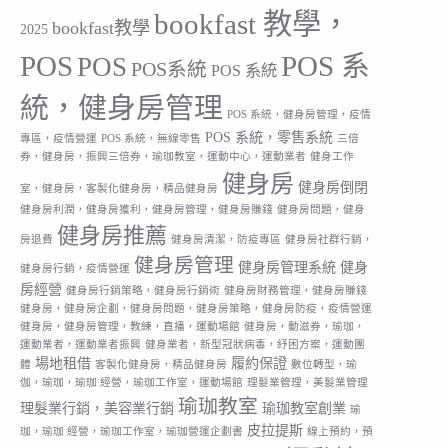
bookfast 教學，
bookfast教學
2025
POS
POS 系
POS
POS系統
POS 系統
統，健身房管理
POS 系統，健身房管理，疫情
POS 系統，零售系統
專區，疫情營運
POS 系統，無線零售
三倍
券，健身房，振興三倍券，瑜珈教室，運動中心，運動業者
健身工作
健身房
健身房倒閉
室，健身房，客製化健身房，精品健身房
健身房利潤，健身房獲利，健身房管理，健身房賺錢
健身房問題，健身
健身房推薦
房退費
健身房清潔，防疫專區
健身房社群行銷，
健身房管理
健身房管理系統
健身
健身房行銷，疫情營運
房經營
健身房行銷策略，健身房行銷術
健身房財務管理，健身房賺錢
健身房，健身房企劃，健身房問題，健身房策略，健身房防疫，疫情營運
健身房，健身房管理，教練，直播，運動場館
健身房，動滋券，瑜珈，
運動業者，運動業者振興
健身業者，新型冠狀病毒，紓困方案，運動團
場地租借
履約保證
體
客製化健身房，精品健身房
數位轉型，瑜
伽，瑜珈，瑜珈 經營，瑜珈工作室，運動場館
理髮業管理，美髮業管理
瑜珈教室
理髮業行銷，美容業行銷
瑜珈教室創業
瑜
皮拉提斯
珈，瑜珈 經營，瑜珈工作室，瑜珈營運企劃書
線上預約，預