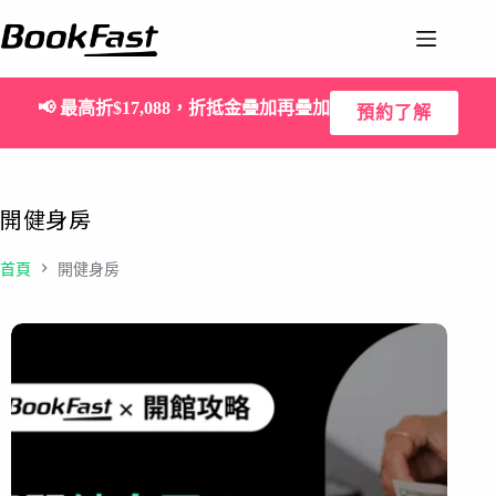
📢
最高折$17,088，折抵金疊加再疊加
預約了解
開健身房
首頁
開健身房