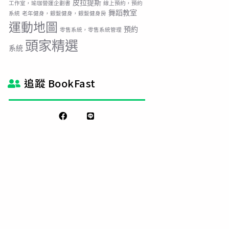
皮拉提斯
工作室，瑜珈營運企劃書
線上預約，預約
舞蹈教室
系統
老年健身，銀髮健身，銀髮健身房
運動地圖
預約
零售系統，零售系統管理
頭家精選
系統
追蹤 BookFast