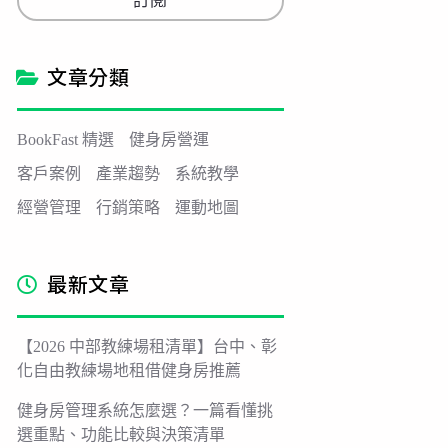
訂閱
i
l
*
文章分類
BookFast 精選
健身房營運
客戶案例
產業趨勢
系統教學
經營管理
行銷策略
運動地圖
最新文章
【2026 中部教練場租清單】台中、彰
化自由教練場地租借健身房推薦
健身房管理系統怎麼選？一篇看懂挑
選重點、功能比較與決策清單