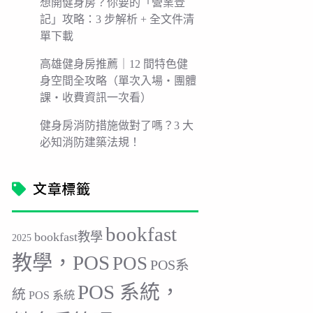
想開健身房？你要的「營業登
記」攻略：3 步解析 + 全文件清
單下載
高雄健身房推薦｜12 間特色健
身空間全攻略（單次入場・團體
課・收費資訊一次看）
健身房消防措施做對了嗎？3 大
必知消防建築法規！
文章標籤
bookfast
bookfast教學
2025
教學，POS
POS
POS系
POS 系統，
統
POS 系統