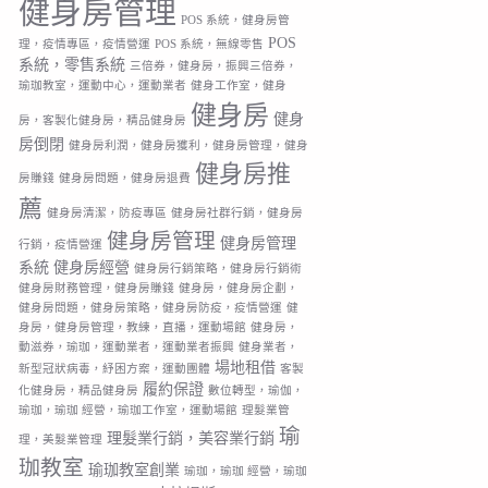
健身房管理
POS 系統，健身房管
POS
理，疫情專區，疫情營運
POS 系統，無線零售
系統，零售系統
三倍券，健身房，振興三倍券，
瑜珈教室，運動中心，運動業者
健身工作室，健身
健身房
健身
房，客製化健身房，精品健身房
房倒閉
健身房利潤，健身房獲利，健身房管理，健身
健身房推
房賺錢
健身房問題，健身房退費
薦
健身房清潔，防疫專區
健身房社群行銷，健身房
健身房管理
健身房管理
行銷，疫情營運
系統
健身房經營
健身房行銷策略，健身房行銷術
健身房財務管理，健身房賺錢
健身房，健身房企劃，
健身房問題，健身房策略，健身房防疫，疫情營運
健
身房，健身房管理，教練，直播，運動場館
健身房，
動滋券，瑜珈，運動業者，運動業者振興
健身業者，
場地租借
新型冠狀病毒，紓困方案，運動團體
客製
履約保證
化健身房，精品健身房
數位轉型，瑜伽，
瑜珈，瑜珈 經營，瑜珈工作室，運動場館
理髮業管
瑜
理髮業行銷，美容業行銷
理，美髮業管理
珈教室
瑜珈教室創業
瑜珈，瑜珈 經營，瑜珈