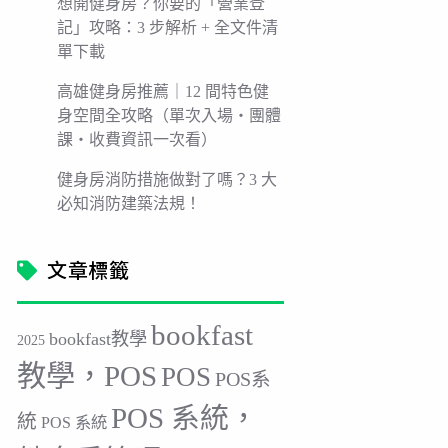
想開健身房？你要的「營業登
記」攻略：3 步解析 + 全文件清
單下載
高雄健身房推薦｜12 間特色健
身空間全攻略（單次入場・團體
課・收費資訊一次看）
健身房消防措施做對了嗎？3 大
必知消防建築法規！
文章標籤
bookfast
bookfast教學
2025
教學，POS
POS
POS系
POS 系統，
統
POS 系統