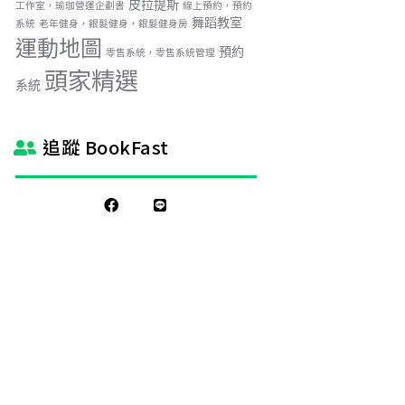
皮拉提斯
工作室，瑜珈營運企劃書
線上預約，預約
舞蹈教室
系統
老年健身，銀髮健身，銀髮健身房
運動地圖
預約
零售系統，零售系統管理
頭家精選
系統
追蹤 BookFast