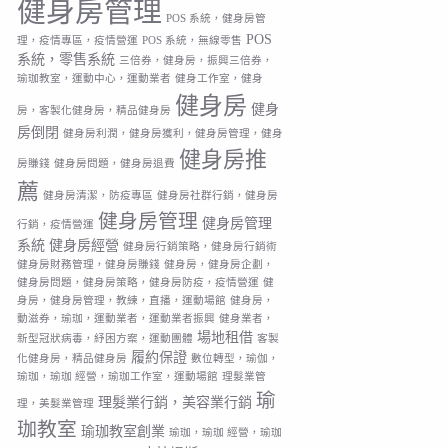
健身房管理
POS 系統，健身房管
POS
理，疫情專區，疫情營運
POS 系統，無線零售
系統，零售系統
三倍券，健身房，振興三倍券，
瑜珈教室，運動中心，運動業者
健身工作室，健身
健身房
健身
房，客製化健身房，精品健身房
房倒閉
健身房利潤，健身房獲利，健身房管理，健身
健身房推
房賺錢
健身房問題，健身房退費
薦
健身房清潔，防疫專區
健身房社群行銷，健身房
健身房管理
健身房管理
行銷，疫情營運
系統
健身房經營
健身房行銷策略，健身房行銷術
健身房財務管理，健身房賺錢
健身房，健身房企劃，
健身房問題，健身房策略，健身房防疫，疫情營運
健
身房，健身房管理，教練，直播，運動場館
健身房，
動滋券，瑜珈，運動業者，運動業者振興
健身業者，
場地租借
新型冠狀病毒，紓困方案，運動團體
客製
履約保證
化健身房，精品健身房
數位轉型，瑜伽，
瑜珈，瑜珈 經營，瑜珈工作室，運動場館
理髮業管
瑜
理髮業行銷，美容業行銷
理，美髮業管理
珈教室
瑜珈教室創業
瑜珈，瑜珈 經營，瑜珈