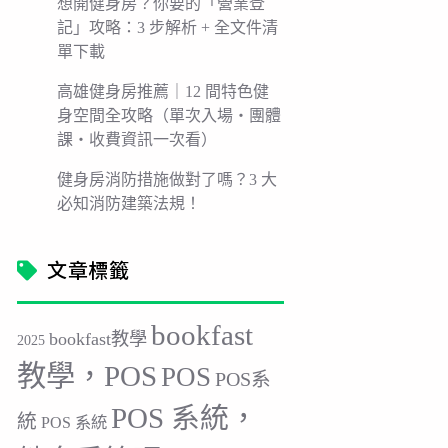
想開健身房？你要的「營業登
記」攻略：3 步解析 + 全文件清
單下載
高雄健身房推薦｜12 間特色健
身空間全攻略（單次入場・團體
課・收費資訊一次看）
健身房消防措施做對了嗎？3 大
必知消防建築法規！
文章標籤
bookfast
bookfast教學
2025
教學，POS
POS
POS系
POS 系統，
統
POS 系統