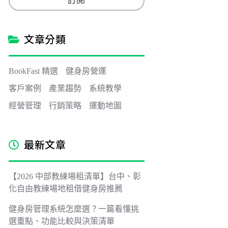
訂閱
i
l
*
文章分類
BookFast 精選
健身房營運
客戶案例
產業趨勢
系統教學
經營管理
行銷策略
運動地圖
最新文章
【2026 中部教練場租清單】台中、彰
化自由教練場地租借健身房推薦
健身房管理系統怎麼選？一篇看懂挑
選重點、功能比較與決策清單