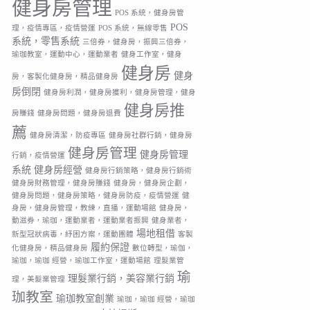
健身房管理
POS 系統，健身房管
POS
理，疫情專區，疫情營運
POS 系統，無線零售
系統，零售系統
三倍券，健身房，振興三倍券，
瑜珈教室，運動中心，運動業者
健身工作室，健身
健身房
健身
房，客製化健身房，精品健身房
房倒閉
健身房利潤，健身房獲利，健身房管理，健身
健身房推
房賺錢
健身房問題，健身房退費
薦
健身房清潔，防疫專區
健身房社群行銷，健身房
健身房管理
健身房管理
行銷，疫情營運
系統
健身房經營
健身房行銷策略，健身房行銷術
健身房財務管理，健身房賺錢
健身房，健身房企劃，
健身房問題，健身房策略，健身房防疫，疫情營運
健
身房，健身房管理，教練，直播，運動場館
健身房，
動滋券，瑜珈，運動業者，運動業者振興
健身業者，
場地租借
新型冠狀病毒，紓困方案，運動團體
客製
履約保證
化健身房，精品健身房
數位轉型，瑜伽，
瑜珈，瑜珈 經營，瑜珈工作室，運動場館
理髮業管
瑜
理髮業行銷，美容業行銷
理，美髮業管理
珈教室
瑜珈教室創業
瑜珈，瑜珈 經營，瑜珈