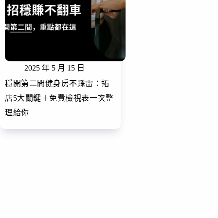
2025 年 5 月 15 日
穩開第二間健身房不踩雷：拓
店5大關鍵＋免費檢視表一次整
理給你