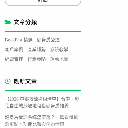
訂閱
i
l
*
文章分類
BookFast 精選
健身房營運
客戶案例
產業趨勢
系統教學
經營管理
行銷策略
運動地圖
最新文章
【2026 中部教練場租清單】台中、彰
化自由教練場地租借健身房推薦
健身房管理系統怎麼選？一篇看懂挑
選重點、功能比較與決策清單