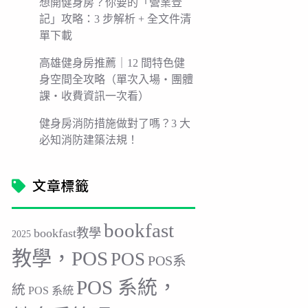
想開健身房？你要的「營業登
記」攻略：3 步解析 + 全文件清
單下載
高雄健身房推薦｜12 間特色健
身空間全攻略（單次入場・團體
課・收費資訊一次看）
健身房消防措施做對了嗎？3 大
必知消防建築法規！
文章標籤
bookfast
bookfast教學
2025
教學，POS
POS
POS系
POS 系統，
統
POS 系統