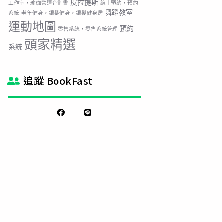
皮拉提斯
工作室，瑜珈營運企劃書
線上預約，預約
舞蹈教室
系統
老年健身，銀髮健身，銀髮健身房
運動地圖
預約
零售系統，零售系統管理
頭家精選
系統
追蹤 BookFast