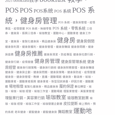
bookfast教學
2025
POS
POS 系
POS
POS系統
POS 系統
統，健身房管理
POS 系統，健身房管理，疫情
POS 系統，零售系統
專區，疫情營運
POS 系統，無線零售
三倍
券，健身房，振興三倍券，瑜珈教室，運動中心，運動業者
健身工作
健身房
健身房倒閉
室，健身房，客製化健身房，精品健身房
健身房利潤，健身房獲利，健身房管理，健身房賺錢
健身房問題，健身
健身房推薦
房退費
健身房清潔，防疫專區
健身房社群行銷，
健身房管理
健身房管理系統
健身
健身房行銷，疫情營運
房經營
健身房行銷策略，健身房行銷術
健身房財務管理，健身房賺錢
健身房，健身房企劃，健身房問題，健身房策略，健身房防疫，疫情營運
健身房，健身房管理，教練，直播，運動場館
健身房，動滋券，瑜珈，
運動業者，運動業者振興
健身業者，新型冠狀病毒，紓困方案，運動團
場地租借
履約保證
體
客製化健身房，精品健身房
數位轉型，瑜
伽，瑜珈，瑜珈 經營，瑜珈工作室，運動場館
理髮業管理，美髮業管理
瑜珈教室
理髮業行銷，美容業行銷
瑜珈教室創業
瑜
皮拉提斯
珈，瑜珈 經營，瑜珈工作室，瑜珈營運企劃書
線上預約，預
運動地
舞蹈教室
約系統
老年健身，銀髮健身，銀髮健身房