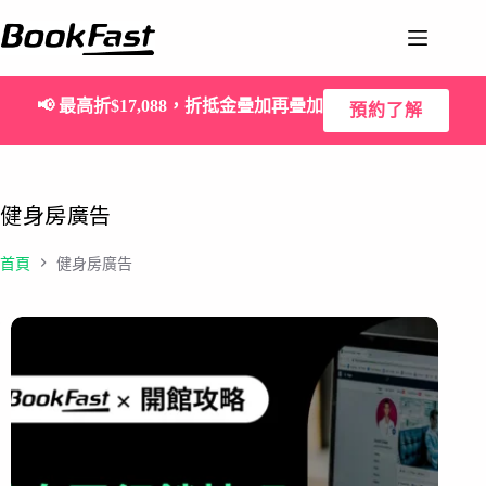
📢
最高折$17,088，折抵金疊加再疊加
預約了解
健身房廣告
首頁
健身房廣告