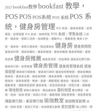
bookfast 教學，
bookfast教學
2025
POS
POS 系
POS
POS系統
POS 系統
統，健身房管理
POS 系統，健身房管理，疫情
POS 系統，零售系統
專區，疫情營運
POS 系統，無線零售
三倍
券，健身房，振興三倍券，瑜珈教室，運動中心，運動業者
健身工作
健身房
健身房倒閉
室，健身房，客製化健身房，精品健身房
健身房利潤，健身房獲利，健身房管理，健身房賺錢
健身房問題，健身
健身房推薦
房退費
健身房清潔，防疫專區
健身房社群行銷，
健身房管理
健身房管理系統
健身
健身房行銷，疫情營運
房經營
健身房行銷策略，健身房行銷術
健身房財務管理，健身房賺錢
健身房，健身房企劃，健身房問題，健身房策略，健身房防疫，疫情營運
健身房，健身房管理，教練，直播，運動場館
健身房，動滋券，瑜珈，
運動業者，運動業者振興
健身業者，新型冠狀病毒，紓困方案，運動團
場地租借
履約保證
體
客製化健身房，精品健身房
數位轉型，瑜
伽，瑜珈，瑜珈 經營，瑜珈工作室，運動場館
理髮業管理，美髮業管理
瑜珈教室
理髮業行銷，美容業行銷
瑜珈教室創業
瑜
皮拉提斯
珈，瑜珈 經營，瑜珈工作室，瑜珈營運企劃書
線上預約，預