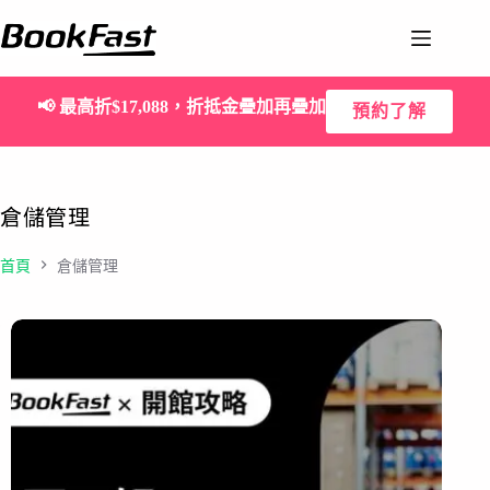
📢
最高折$17,088，折抵金疊加再疊加
預約了解
倉儲管理
首頁
倉儲管理