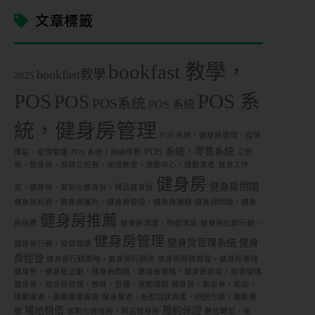
文章標籤
bookfast 教學，
bookfast教學
2025
POS
POS 系
POS
POS系統
POS 系統
統，健身房管理
POS 系統，健身房管理，疫情
POS 系統，零售系統
專區，疫情營運
POS 系統，無線零售
三倍
券，健身房，振興三倍券，瑜珈教室，運動中心，運動業者
健身工作
健身房
健身房倒閉
室，健身房，客製化健身房，精品健身房
健身房利潤，健身房獲利，健身房管理，健身房賺錢
健身房問題，健身
健身房推薦
房退費
健身房清潔，防疫專區
健身房社群行銷，
健身房管理
健身房管理系統
健身
健身房行銷，疫情營運
房經營
健身房行銷策略，健身房行銷術
健身房財務管理，健身房賺錢
健身房，健身房企劃，健身房問題，健身房策略，健身房防疫，疫情營運
健身房，健身房管理，教練，直播，運動場館
健身房，動滋券，瑜珈，
運動業者，運動業者振興
健身業者，新型冠狀病毒，紓困方案，運動團
場地租借
履約保證
體
客製化健身房，精品健身房
數位轉型，瑜