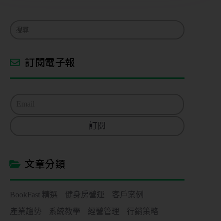
訂閱電子報
E
m
a
訂閱
i
l
*
文章分類
BookFast 精選
健身房營運
客戶案例
產業趨勢
系統教學
經營管理
行銷策略