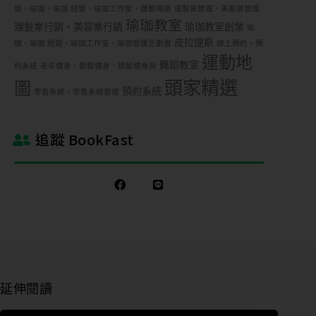
伽，瑜珈，瑜珈 經營，瑜珈工作室，運動場館
理髮業管理，美髮業管理
瑜珈教室
理髮業行銷，美容業行銷
瑜珈教室創業
瑜
皮拉提斯
珈，瑜珈 經營，瑜珈工作室，瑜珈營運企劃書
線上預約，預
運動地
舞蹈教室
約系統
老年健身，銀髮健身，銀髮健身房
頭家精選
圖
預約系統
零售系統，零售系統管理
追蹤 BookFast
延伸閱讀