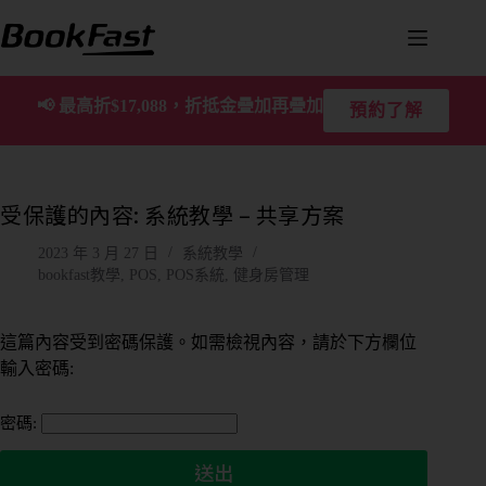
📢
最高折$17,088，折抵金疊加再疊加
預約了解
受保護的內容: 系統教學 – 共享方案
2023 年 3 月 27 日
系統教學
bookfast教學
,
POS
,
POS系統
,
健身房管理
這篇內容受到密碼保護。如需檢視內容，請於下方欄位
輸入密碼:
密碼: