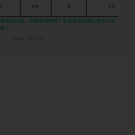
態
想做視訊課，推薦哪個軟體？最全視訊軟體比較表在這
裡！
營
業
2024 年 5 月 18 日
狀
態
想
了
解
的
內
容
團
課
或