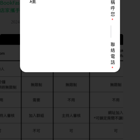
理
BookFast 雲端 POS 系統新功能回顧：9 大新功能，與
稱
呼
店家攜手度過疫情！
您
2024 年 11 月 29 日
聯
絡
電
話
LINE
ID
您
的
業