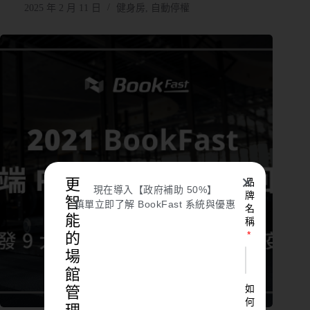
2025 年 2 月 11 日
健身房
,
自動停權
✕
更
品
現在導入【政府補助 50%】
牌
智
填單立即了解 BookFast 系統與優惠
名
能
稱
的
場
館
如
管
何