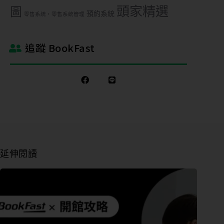
LINE
頭家精選
圖
預約系統
ID
零售系統，零售系統管理
追蹤 BookFast
您
的
業
態
營
業
狀
延伸閱讀
態
想
了
解