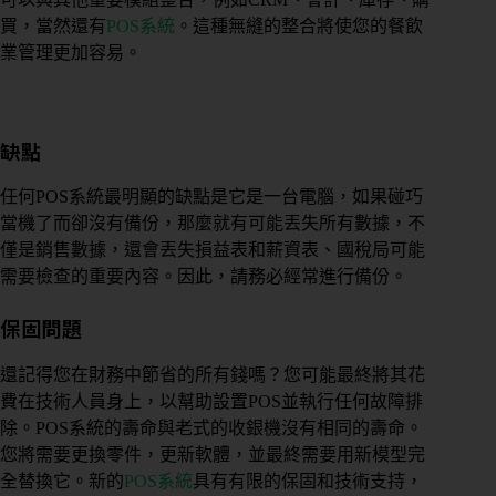
買，當然還有
POS系統
。這種無縫的整合將使您的餐飲
業管理更加容易。
缺點
任何POS系統最明顯的缺點是它是一台電腦，如果碰巧
當機了而卻沒有備份，那麼就有可能丟失所有數據，不
僅是銷售數據，還會丟失損益表和薪資表、國稅局可能
需要檢查的重要內容。因此，請務必經常進行備份。
保固問題
還記得您在財務中節省的所有錢嗎？您可能最終將其花
費在技術人員身上，以幫助設置POS並執行任何故障排
除。POS系統的壽命與老式的收銀機沒有相同的壽命。
您將需要更換零件，更新軟體，並最終需要用新模型完
全替換它。新的
POS系統
具有有限的保固和技術支持，