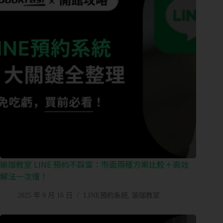
理
會
籍
進
出
場
控
管
多
元
金
流
瑜珈教室 LINE 預約不踩雷：市面兩種方案比較＋高效
解法一次懂！
會
員
2025 年 9 月 16 日
LINE預約系統
,
瑜珈教室
系
統