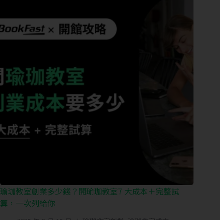
免
費
預
約
諮
詢
瑜珈教室創業多少錢？開瑜珈教室7 大成本＋完整試
算，一次列給你