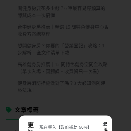
開健身房要花多少錢？6 筆最容易爆預算的
隱藏成本一次搞懂
台中健身房推薦｜精選 15 間特色健身中心＆
收費方案總整理
想開健身房？你要的「營業登記」攻略：3
步解析 + 全文件清單下載
高雄健身房推薦｜12 間特色健身空間全攻略
（單次入場・團體課・收費資訊一次看）
健身房消防措施做對了嗎？3 大必知消防建
築法規！
文章標籤
✕
更
品
現在導入【政府補助 50%】
bookfast 教學，
牌