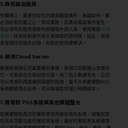
5.降低竊盜風險
在職場上，最害怕發生的還是竊盜事件，無論如何，都
必須存有防範之心，降低風險。若真有竊盜事件發生，
您必須先知道究竟是內部還是外部人員，使用餐飲
POS
系統
，該系統創建所有交易過程的透明度。因此，很容
易發現任何損失記錄，有助於您快速解決。
6.使用Cloud Server
數據是每個公司最重要的事情。每個公司都擔心會遺失
它，尤其是在交易記錄方面。為了防止數據丟失，公司
可以考慮利用雲端伺服器的技術，當今大多數餐飲POS
系統都使用此技術，可以遠端監控減少時間成本。
7.將餐飲 POS系統與其他模組整合
如果要開始為您的餐飲業使用最有效的系統，請嘗試查
找具有完整功能的餐飲業系統。最好的餐飲業系統通常
可以與其他重要模組整合，例如CRM、會計、庫存、購