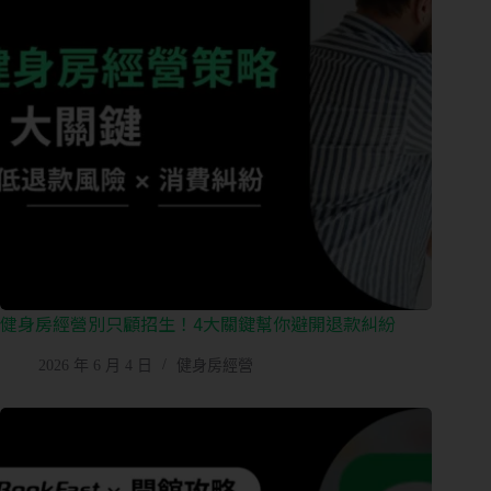
的
內
容
團
課
或
期
課
管
理
私
健身房經營別只顧招生！4大關鍵幫你避開退款糾紛
人
2026 年 6 月 4 日
健身房經營
／
教
練
課
管