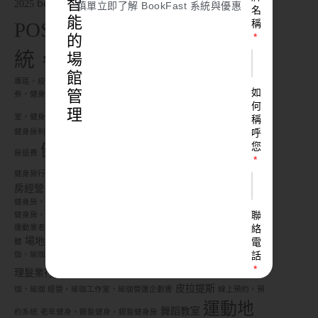
智
bookfast教學
2025
填單立即了解 BookFast 系統與優惠
名
能
稱
POS
POS 系
POS
POS系統
POS 系統
的
統，健身房管理
場
POS 系統，健身房管理，疫情
館
POS 系統，零售系統
專區，疫情營運
POS 系統，無線零售
三倍
如
管
券，健身房，振興三倍券，瑜珈教室，運動中心，運動業者
健身工作
何
健身房
理
健身房倒閉
室，健身房，客製化健身房，精品健身房
稱
呼
健身房利潤，健身房獲利，健身房管理，健身房賺錢
健身房問題，健身
您
健身房推薦
房退費
健身房清潔，防疫專區
健身房社群行銷，
健身房管理
健身房管理系統
健身
健身房行銷，疫情營運
房經營
健身房行銷策略，健身房行銷術
健身房財務管理，健身房賺錢
健身房，健身房企劃，健身房問題，健身房策略，健身房防疫，疫情營運
聯
健身房，健身房管理，教練，直播，運動場館
健身房，動滋券，瑜珈，
絡
運動業者，運動業者振興
健身業者，新型冠狀病毒，紓困方案，運動團
場地租借
履約保證
電
體
客製化健身房，精品健身房
數位轉型，瑜
話
伽，瑜珈，瑜珈 經營，瑜珈工作室，運動場館
理髮業管理，美髮業管理
瑜珈教室
理髮業行銷，美容業行銷
瑜珈教室創業
瑜
皮拉提斯
珈，瑜珈 經營，瑜珈工作室，瑜珈營運企劃書
線上預約，預
運動地
舞蹈教室
約系統
老年健身，銀髮健身，銀髮健身房