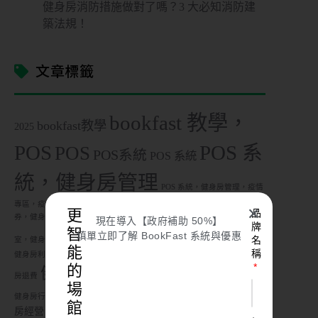
健身房消防措施做對了嗎？3 大必知消防建
築法規！
文章標籤
bookfast 教學，
bookfast教學
2025
POS
POS 系
POS
POS系統
POS 系統
統，健身房管理
POS 系統，健身房管理，疫情
POS 系統，零售系統
專區，疫情營運
POS 系統，無線零售
三倍
✕
更
品
券，健身房，振興三倍券，瑜珈教室，運動中心，運動業者
健身工作
現在導入【政府補助 50%】
牌
智
健身房
填單立即了解 BookFast 系統與優惠
健身房倒閉
名
室，健身房，客製化健身房，精品健身房
能
稱
健身房利潤，健身房獲利，健身房管理，健身房賺錢
健身房問題，健身
的
健身房推薦
房退費
健身房清潔，防疫專區
健身房社群行銷，
場
健身房管理
健身房管理系統
健身
健身房行銷，疫情營運
館
房經營
健身房行銷策略，健身房行銷術
健身房財務管理，健身房賺錢