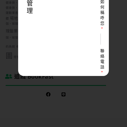
如
管
健身房，健身房企劃，健身房問題，健身房策略，健身房防疫，疫情營運
何
健身房，健身房管理，教練，直播，運動場館
健身房，動滋券，瑜珈，
理
稱
運動業者，運動業者振興
健身業者，新型冠狀病毒，紓困方案，運動團
呼
場地租借
履約保證
體
客製化健身房，精品健身房
數位轉型，瑜
您
伽，瑜珈，瑜珈 經營，瑜珈工作室，運動場館
理髮業管理，美髮業管理
瑜珈教室
理髮業行銷，美容業行銷
瑜珈教室創業
瑜
皮拉提斯
珈，瑜珈 經營，瑜珈工作室，瑜珈營運企劃書
線上預約，預
運動地
舞蹈教室
約系統
老年健身，銀髮健身，銀髮健身房
聯
頭家精選
圖
絡
預約系統
零售系統，零售系統管理
電
話
追蹤 BookFast
LINE
ID
您