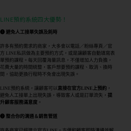
LINE預約系統四大優勢！
❶ 避免人工接單失誤及耗時
許多有預約需求的商家，大多會以電話／粉絲專頁／官
方 LINE私訊做為主要預約方式，或是讓顧客自動填寫表
單預約課程。每天回覆海量訊息，不僅增加人力負擔，
花費大量的時間統整，客戶想要預約課程、取消、換時
間，協助更換行程時不免會出現失誤。
LINE預約系統，讓顧客可以
直接在官方LINE上預約
，
避免人工接單上出現失誤，導致客人或是訂單流失，
提
升顧客服務滿意度
。
❷ 整合你的溝通＆銷售管道
許多商家已經建立官方LINE，方便和顧客即時溝通並解