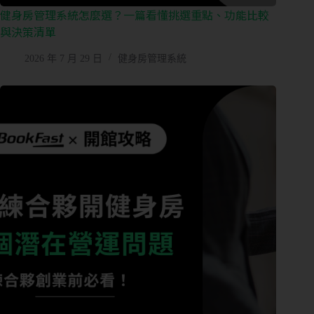
健身房管理系統怎麼選？一篇看懂挑選重點、功能比較
或
與決策清單
期
課
2026 年 7 月 29 日
健身房管理系統
管
理
私
人
／
教
練
課
管
理
會
籍
進