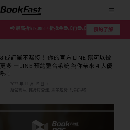
📢
最高折$17,088，折抵金疊加再疊加
預約了解
8 成訂單不漏接！ 你的官方 LINE 還可以做
更多 －LINE 預約整合系統 為你帶來 4 大優
勢！
2022 年 11 月 15 日
經營管理
,
健身房營運
,
產業趨勢
,
行銷策略