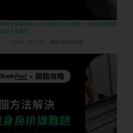
出
場
控
管
教練合夥開健身房，最難的不是分股份！4個營運問題開
店後才會爆發
多
2026 年 7 月 22 日
教練合夥開健身房
元
金
流
會
員
系
統
免
費
預
約
諮
詢