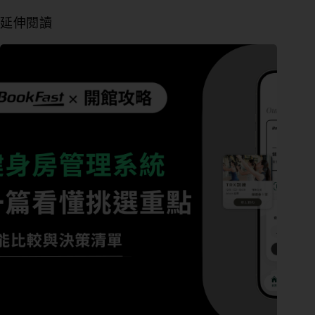
的
業
延伸閱讀
態
營
業
狀
態
想
了
解
的
內
容
團
課