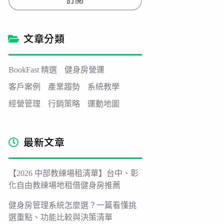
訂閱
i
l
*
文章分類
BookFast 精選
健身房營運
客戶案例
產業趨勢
系統教學
經營管理
行銷策略
運動地圖
最新文章
【2026 中部教練場租清單】台中、彰
化自由教練場地租借健身房推薦
健身房管理系統怎麼選？一篇看懂挑
選重點、功能比較與決策清單