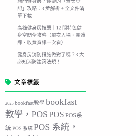
想開健身房？你要的「營業登
記」攻略：3 步解析 + 全文件清
單下載
高雄健身房推薦｜12 間特色健
身空間全攻略（單次入場・團體
課・收費資訊一次看）
健身房消防措施做對了嗎？3 大
必知消防建築法規！
文章標籤
bookfast
bookfast教學
2025
教學，POS
POS
POS系
POS 系統，
統
POS 系統