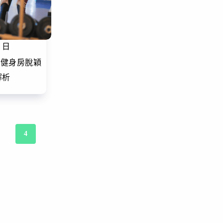
6 日
讓健身房脫穎
解析
3
4