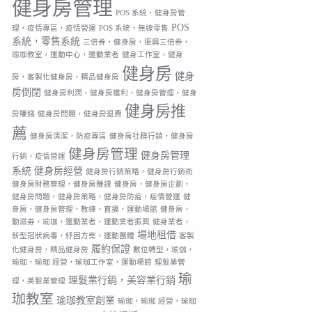
健身房管理
POS 系統，健身房管
POS
理，疫情專區，疫情營運
POS 系統，無線零售
系統，零售系統
三倍券，健身房，振興三倍券，
瑜珈教室，運動中心，運動業者
健身工作室，健身
健身房
健身
房，客製化健身房，精品健身房
房倒閉
健身房利潤，健身房獲利，健身房管理，健身
健身房推
房賺錢
健身房問題，健身房退費
薦
健身房清潔，防疫專區
健身房社群行銷，健身房
健身房管理
健身房管理
行銷，疫情營運
系統
健身房經營
健身房行銷策略，健身房行銷術
健身房財務管理，健身房賺錢
健身房，健身房企劃，
健身房問題，健身房策略，健身房防疫，疫情營運
健
身房，健身房管理，教練，直播，運動場館
健身房，
動滋券，瑜珈，運動業者，運動業者振興
健身業者，
場地租借
新型冠狀病毒，紓困方案，運動團體
客製
履約保證
化健身房，精品健身房
數位轉型，瑜伽，
瑜珈，瑜珈 經營，瑜珈工作室，運動場館
理髮業管
瑜
理髮業行銷，美容業行銷
理，美髮業管理
珈教室
瑜珈教室創業
瑜珈，瑜珈 經營，瑜珈