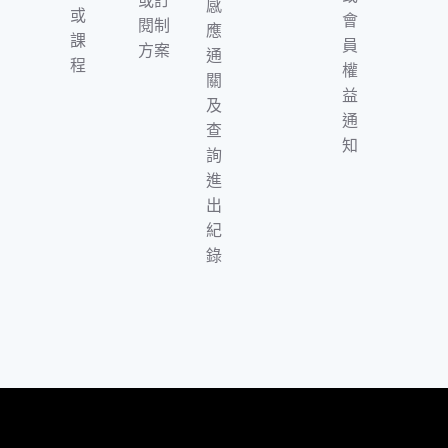
或訂
感
或
會
閱制
應
課
員
方案
通
程
權
關
益
及
通
查
知
詢
進
出
紀
錄