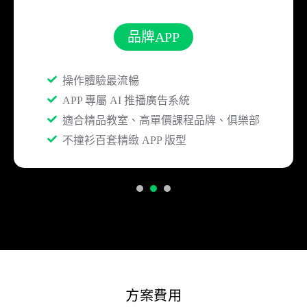
品牌APP
操作體驗最流暢
APP 專屬 AI 推播廣告系統
適合精品教室、高單價課程品牌、俱樂部
不撞衫百套精緻 APP 版型
1
2
3
方案費用