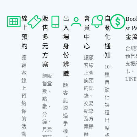
線
販
出
會
自
Boo
上
售
入
員
動
st P
預
多
場
中
化
金
約
元
身
心
通
合規
方
份
知
預售
讓
讓顧
案
辨
支援
顧
客線
10+
卡、
客
識
上查
種
能販
LINE
線
詢預
自
售堂
顧
上
約記
動
數、
客
預
錄、
化
點
能
約
交易
課
數、
透
你
紀錄
程
分
過
的
及方
出
鐘、
手
活
案餘
席
月費
機
動
額
或