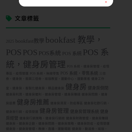
文章標籤
LINE
ID
bookfast 教學，
bookfast教學
2025
POS
POS 系
POS
POS系統
POS 系統
您
的
統，健身房管理
業
POS 系統，健身房管理，疫情
態
POS 系統，零售系統
專區，疫情營運
POS 系統，無線零售
三倍
券，健身房，振興三倍券，瑜珈教室，運動中心，運動業者
健身工作
健身房
健身房倒閉
室，健身房，客製化健身房，精品健身房
健身房利潤，健身房獲利，健身房管理，健身房賺錢
健身房問題，健身
營
健身房推薦
房退費
健身房清潔，防疫專區
健身房社群行銷，
業
健身房管理
狀
健身房管理系統
健身
健身房行銷，疫情營運
態
房經營
健身房行銷策略，健身房行銷術
健身房財務管理，健身房賺錢
健身房，健身房企劃，健身房問題，健身房策略，健身房防疫，疫情營運
健身房，健身房管理，教練，直播，運動場館
健身房，動滋券，瑜珈，