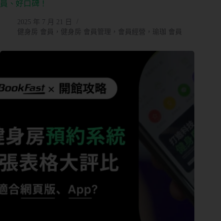
員、好口碑！
員
系
2025 年 7 月 21 日
健身房 會員，健身房 會員管理，會員經營，瑜珈 會員
統
免
費
預
約
諮
詢