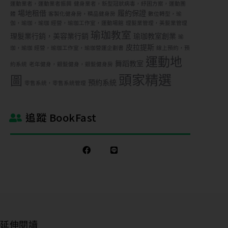
運動業者，運動業者振興
健身業者，新型冠狀病毒，紓困方案，運動團
想
場地租借
履約保證
體
客製化健身房，精品健身房
數位轉型，瑜
了
伽，瑜珈，瑜珈 經營，瑜珈工作室，運動場館
理髮業管理，美髮業管理
解
瑜珈教室
理髮業行銷，美容業行銷
瑜珈教室創業
瑜
的
皮拉提斯
珈，瑜珈 經營，瑜珈工作室，瑜珈營運企劃書
線上預約，預
內
運動地
容
舞蹈教室
約系統
老年健身，銀髮健身，銀髮健身房
頭家精選
圖
預約系統
零售系統，零售系統管理
團
課
或
追蹤 BookFast
期
課
管
理
私
人
／
教
延伸閱讀