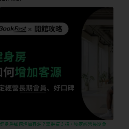
練
課
管
理
會
籍
進
出
場
控
管
多
元
金
流
健身房如何增加客源？掌握這 5 招，穩定經營長期會
會