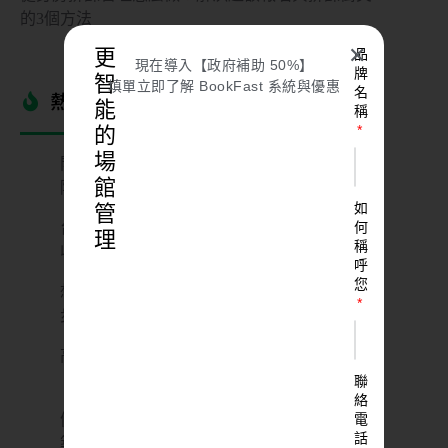
的3個方法
✕
更
品
現在導入【政府補助 50%】
牌
智
填單立即了解 BookFast 系統與優惠
名
熱門文章​
能
稱
的
場
開健身房要花多少錢？6 筆最容易爆預算的
館
隱藏成本一次搞懂
如
管
何
台中健身房推薦｜精選 15 間特色健身中心＆
理
稱
收費方案總整理
呼
您
想開健身房？你要的「營業登記」攻略：3
步解析 + 全文件清單下載
高雄健身房推薦｜12 間特色健身空間全攻略
（單次入場・團體課・收費資訊一次看）
聯
絡
電
健身房消防措施做對了嗎？3 大必知消防建
話
築法規！