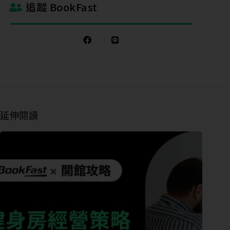
追蹤 BookFast
業
狀
態
想
了
解
的
內
延伸閱讀
容
團
課
或
期
課
管
理