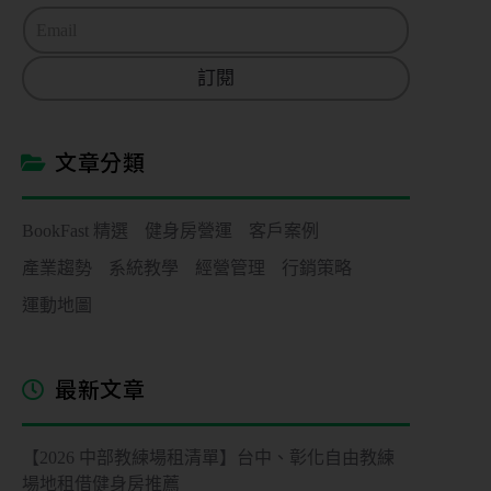
E
m
a
訂閱
i
l
*
文章分類
BookFast 精選
健身房營運
客戶案例
產業趨勢
系統教學
經營管理
行銷策略
運動地圖
最新文章
【2026 中部教練場租清單】台中、彰化自由教練
場地租借健身房推薦