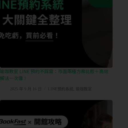
元
金
流
會
員
系
統
免
費
預
瑜珈教室 LINE 預約不踩雷：市面兩種方案比較＋高效
約
解法一次懂！
諮
詢
2025 年 9 月 16 日
LINE預約系統
,
瑜珈教室