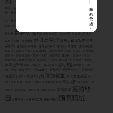
統，健身房管理
POS 系統，健身房管理，疫情
POS 系統，零售系統
專區，疫情營運
POS 系統，無線零售
三倍
聯
券，健身房，振興三倍券，瑜珈教室，運動中心，運動業者
健身工作
絡
健身房
電
健身房倒閉
室，健身房，客製化健身房，精品健身房
話
健身房利潤，健身房獲利，健身房管理，健身房賺錢
健身房問題，健身
健身房推薦
房退費
健身房清潔，防疫專區
健身房社群行銷，
健身房管理
健身房管理系統
健身
健身房行銷，疫情營運
房經營
健身房行銷策略，健身房行銷術
健身房財務管理，健身房賺錢
LINE
健身房，健身房企劃，健身房問題，健身房策略，健身房防疫，疫情營運
ID
健身房，健身房管理，教練，直播，運動場館
健身房，動滋券，瑜珈，
運動業者，運動業者振興
健身業者，新型冠狀病毒，紓困方案，運動團
場地租借
履約保證
體
客製化健身房，精品健身房
數位轉型，瑜
伽，瑜珈，瑜珈 經營，瑜珈工作室，運動場館
理髮業管理，美髮業管理
您
瑜珈教室
理髮業行銷，美容業行銷
瑜珈教室創業
瑜
的
皮拉提斯
業
珈，瑜珈 經營，瑜珈工作室，瑜珈營運企劃書
線上預約，預
態
運動地
舞蹈教室
約系統
老年健身，銀髮健身，銀髮健身房
頭家精選
圖
預約系統
零售系統，零售系統管理
營