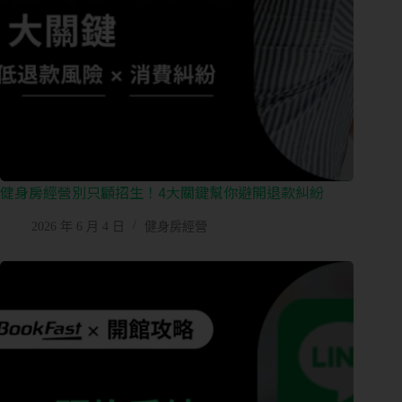
私
人
／
教
練
課
管
理
健身房經營別只顧招生！4大關鍵幫你避開退款糾紛
會
2026 年 6 月 4 日
健身房經營
籍
進
出
場
控
管
多