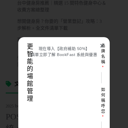
台中健身房推薦｜精選 15 間特色健身中心＆
收費方案總整理
想開健身房？你要的「營業登記」攻略：3
步解析 + 全文件清單下載
高雄健身房推薦｜12 間特色健身空間全攻略
✕
更
品
（單次入場・團體課・收費資訊一次看）
現在導入【政府補助 50%】
牌
智
填單立即了解 BookFast 系統與優惠
名
健身房消防措施做對了嗎？3 大必知消防建
能
稱
築法規！
的
場
文章標籤
館
如
管
何
理
稱
bookfast 教學，
bookfast教學
呼
2025
您
POS
POS 系
POS
POS系統
POS 系統