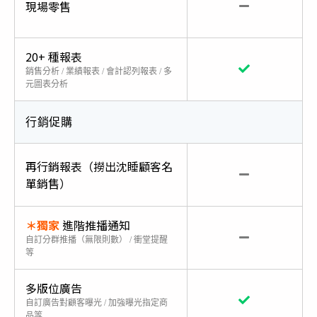
現場零售
20+ 種報表
銷售分析 / 業績報表 / 會計認列報表 / 多
元圖表分析
行銷促購
再行銷報表（撈出沈睡顧客名
單銷售）
＊獨家
進階推播通知
自訂分群推播（無限則數） / 衝堂提醒
等
多版位廣告
自訂廣告對顧客曝光 / 加強曝光指定商
品等