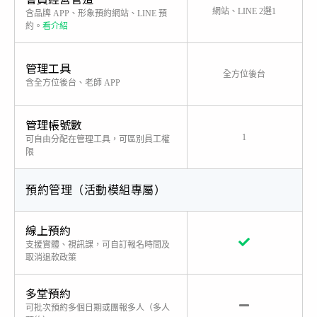
品牌 APP
網站、LINE 2選1
含品牌 APP、形象預約網站、LINE 預
加贈 1 管道任選
約。
看介紹
管理工具
均支援
全方位後台
含全方位後台、老師 APP
管理帳號數
8
1
可自由分配在管理工具，可區別員工權
限
預約管理（活動模組專屬）
線上預約
支援實體、視訊課，可自訂報名時間及
取消退款政策
多堂預約
可批次預約多個日期或團報多人（多人