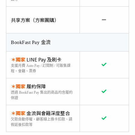
共享方案（方案團購）
BookFast Pay 金流
＊獨家
LINE Pay 及刷卡
支援月費 Auto Pay / 訂閱制 / 可販售課
程、會籍、票券
＊獨家
履約保障
透過 BookFast Pay 售出的商品均含履約
保證
＊獨家
金流與會籍深度整合
欠款自動停權、顧客線上換卡扣款、請
假延後扣款等