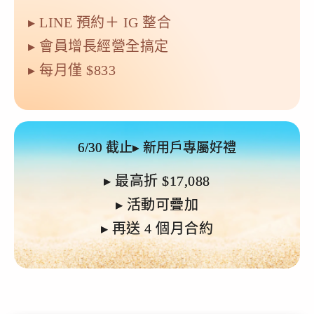
▸ LINE 預約＋ IG 整合
▸ 會員增長經營全搞定
▸ 每月僅 $833
6/30 截止▸ 新用戶專屬好禮
▸ 最高折 $17,088
▸ 活動可疊加
▸ 再送 4 個月合約