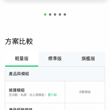
1
2
3
4
5
方案比較
輕量版
標準版
旗艦版
產品與模組
營運模組
任選 1
活動模組
含活動、私課、出入場模組。
看介紹
會員經營管道